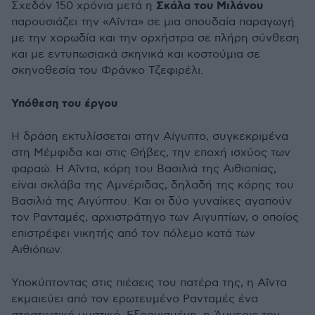
Σκάλα του Μιλάνου
Σχεδόν 150 χρόνια μετά η
παρουσιάζει την «Αΐντα» σε μια σπουδαία παραγωγή
με την χορωδία και την ορχήστρα σε πλήρη σύνθεση
και με εντυπωσιακά σκηνικά και κοστούμια σε
σκηνοθεσία του Φράνκο Τζεφιρέλι.
Υπόθεση του έργου
Η δράση εκτυλίσσεται στην Αίγυπτο, συγκεκριμένα
στη Μέμφιδα και στις Θήβες, την εποχή ισχύος των
φαραώ. Η Αΐντα, κόρη του Βασιλιά της Αιθιοπίας,
είναι σκλάβα της Αμνέριδας, δηλαδή της κόρης του
Βασιλιά της Αιγύπτου. Και οι δύο γυναίκες αγαπούν
τον Ρανταμές, αρχιστράτηγο των Αιγυπτίων, ο οποίος
επιστρέφει νικητής από τον πόλεμο κατά των
Αιθιόπων.
Υποκύπτοντας στις πιέσεις του πατέρα της, η Αΐντα
εκμαιεύει από τον ερωτευμένο Ρανταμές ένα