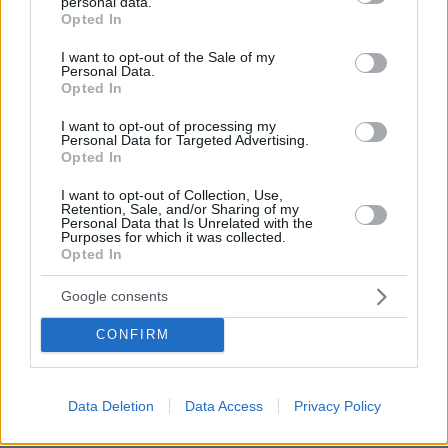
personal data.
grant or deny consent to Google and its third-party tags to
Opted In
use your data for below specified purposes in below Google
consent section.
I want to opt-out of the Sale of my
Personal Data.
Opted In
I want to opt-out of processing my
Personal Data for Targeted Advertising.
Opted In
I want to opt-out of Collection, Use,
Retention, Sale, and/or Sharing of my
Personal Data that Is Unrelated with the
Purposes for which it was collected.
Opted In
Google consents
CONFIRM
Data Deletion
Data Access
Privacy Policy
06.08.2026, 04:44