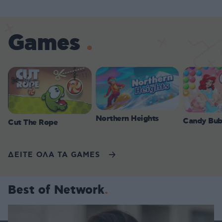
Games
Northern Heights
Candy Bub
Cut The Rope
ΔΕΙΤΕ ΟΛΑ ΤΑ GAMES
Best of Network