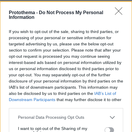
πριν 8 λεπτά
Το μυστήριο με το «rainbow baby» λύθηκε μετά από 65
Protothema -
Do Not Process My Personal
χρόνια: Η πιο συγκινητική ιστορία υιοθεσίας
Information
πριν 8 λεπτά
Συνεχίζει να γράφει ιστορία ο Άλεν: «Σέρβιρε» τον
If you wish to opt-out of the sale, sharing to third parties, or
Μέσι σε εντυπωσιακή εμφάνιση με 3 ασίστ
processing of your personal or sensitive information for
targeted advertising by us, please use the below opt-out
πριν 8 λεπτά
section to confirm your selection. Please note that after your
Κράζεις, θαυμάζεις - Ξεπούλησε αυτό το αυτοκίνητο
opt-out request is processed you may continue seeing
interest-based ads based on personal information utilized by
πριν 14 λεπτά
Ιλαρά: Ακριβό το τίμημα της χαμηλής εμβολιαστικής
us or personal information disclosed to third parties prior to
κάλυψης στις ΗΠΑ – Κάθε κρούσμα κοστίζει πάνω από
your opt-out. You may separately opt-out of the further
53.000 δολάρια
disclosure of your personal information by third parties on the
IAB’s list of downstream participants. This information may
also be disclosed by us to third parties on the
IAB’s List of
ΔΕΙΤΕ ΟΛΕΣ ΤΙΣ ΕΙΔΗΣΕΙΣ
Downstream Participants
that may further disclose it to other
third parties.
Please note that this website/app uses one or more Google
Personal Data Processing Opt Outs
services and may gather and store information including but
ΤΑ ΠΙΟ ΔΗΜΟΦΙΛΗ
not limited to your visit or usage behaviour. You may click to
I want to opt-out of the Sharing of my