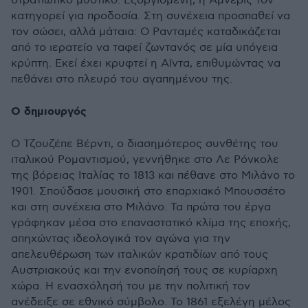
στρατιωτικό μυστικό. Εξοργισμένη, η Άμνερις τον
κατηγορεί για προδοσία. Στη συνέχεια προσπαθεί να
τον σώσει, αλλά μάταια: Ο Ρανταμές καταδικάζεται
από το ιερατείο να ταφεί ζωντανός σε μία υπόγεια
κρύπτη. Εκεί έχει κρυφτεί η Αΐντα, επιθυμώντας να
πεθάνει στο πλευρό του αγαπημένου της.
Ο δημιουργός
Ο Τζουζέπε Βέρντι, ο διασημότερος συνθέτης του
ιταλικού Ρομαντισμού, γεννήθηκε στο Λε Ρόνκολε
της βόρειας Ιταλίας το 1813 και πέθανε στο Μιλάνο το
1901. Σπούδασε μουσική στο επαρχιακό Μπουσσέτο
και στη συνέχεια στο Μιλάνο. Τα πρώτα του έργα
γράφηκαν μέσα στο επαναστατικό κλίμα της εποχής,
απηχώντας ιδεολογικά τον αγώνα για την
απελευθέρωση των ιταλικών κρατιδίων από τους
Αυστριακούς και την ενοποίησή τους σε κυρίαρχη
χώρα. Η ενασχόλησή του με την πολιτική τον
ανέδειξε σε εθνικό σύμβολο. Το 1861 εξελέγη μέλος