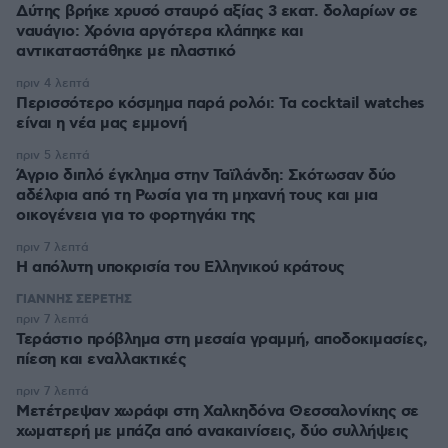
Δύτης βρήκε χρυσό σταυρό αξίας 3 εκατ. δολαρίων σε
ναυάγιο: Χρόνια αργότερα κλάπηκε και
αντικαταστάθηκε με πλαστικό
πριν 4 λεπτά
Περισσότερο κόσμημα παρά ρολόι: Τα cocktail watches
είναι η νέα μας εμμονή
πριν 5 λεπτά
Άγριο διπλό έγκλημα στην Ταϊλάνδη: Σκότωσαν δύο
αδέλφια από τη Ρωσία για τη μηχανή τους και μια
οικογένεια για το φορτηγάκι της
πριν 7 λεπτά
Η απόλυτη υποκρισία του Ελληνικού κράτους
ΓΙΑΝΝΗΣ ΣΕΡΕΤΗΣ
πριν 7 λεπτά
Τεράστιο πρόβλημα στη μεσαία γραμμή, αποδοκιμασίες,
πίεση και εναλλακτικές
πριν 7 λεπτά
Μετέτρεψαν χωράφι στη Χαλκηδόνα Θεσσαλονίκης σε
χωματερή με μπάζα από ανακαινίσεις, δύο συλλήψεις