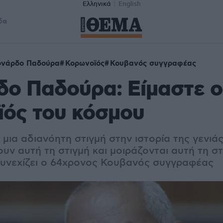
Ελληνικά
English
δα
ονάρδο Παδούρα
Κορωνοϊός
Κουβανός συγγραφέας
δο Παδούρα: Είμαστε ο
ϊός του κόσμου
μια αδιανόητη στιγμή στην ιστορία της γενιάς 
υν αυτή τη στιγμή και μοιράζονται αυτή τη σ
συνεχίζει ο 64χρονος Κουβανός συγγραφέας