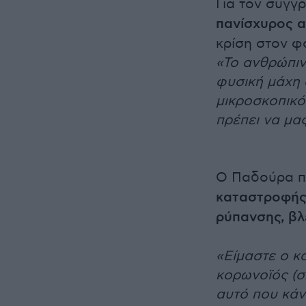
Για τον συγγ
πανίσχυρος α
κρίση στον φ
«Το ανθρώπινο
φυσική μάχη 
μικροσκοπικό 
πρέπει να μα
Ο Παδούρα π
καταστροφής 
ρύπανσης, βλ
«Είμαστε ο κ
κορωνοϊός (σ
αυτό που κάν