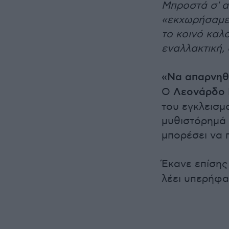
Μπροστά σ' α
«εκχωρήσαμε 
το κοινό καλό
εναλλακτική, 
«Να απαρνηθο
Ο
Λεονάρδο
του εγκλεισμο
μυθιστόρημά 
μπορέσει να 
Έκανε επίσης
λέει υπερήφα