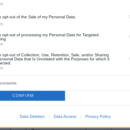
περιορισμού είναι ένα πρόβλημα 60 ετών που
In
ει απλώς πιο φανερό: τα τρόφιμα».
o opt-out of the Sale of my Personal Data.
In
ούρα
χαιρετίζει επίσης το γεγονός ότι η χώρα
λει γιατρούς της σε μια εικοσαριά χώρες για να
to opt-out of processing my Personal Data for Targeted
ing.
η μάχη κατά του κορωνοϊού, έστω κι αν οι
In
γασίας τους
καταγγέλλονται από τις Ηνωμένες
o opt-out of Collection, Use, Retention, Sale, and/or Sharing
ersonal Data that Is Unrelated with the Purposes for which it
lected.
In
της κουβανικής κυβέρνησης είναι ένα πράγμα,
νείς να συμφωνεί ή όχι, όμως αυτοί οι Κουβαν
consents
πηγαίνουν να δουλέψουν μακριά από την Κούβ
CONFIRM
 όλο τον σεβασμό μου και κανένας δεν πρέπει 
Data Deletion
Data Access
Privacy Policy
οφροσύνη»