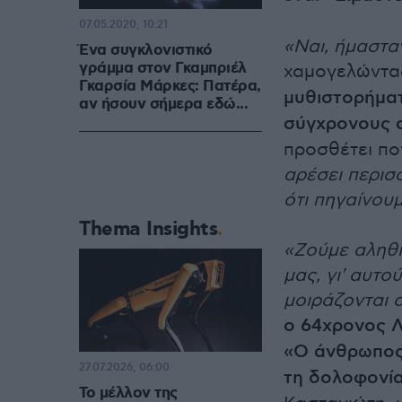
07.05.2020, 10:21
«Ναι, ήμασταν
Ένα συγκλονιστικό
γράμμα στον Γκαμπριέλ
χαμογελώντα
Γκαρσία Μάρκες: Πατέρα,
μυθιστορήμα
αν ήσουν σήμερα εδώ...
σύγχρονους σ
προσθέτει π
αρέσει περισ
ότι πηγαίνουμ
Thema Insights
«Ζούμε αληθι
μας, γι' αυτο
μοιράζονται 
ο 64χρονος 
«Ο άνθρωπος
27.07.2026, 06:00
τη δολοφονία
Το μέλλον της