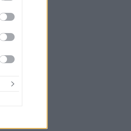
οί
α
να