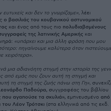
 ευτυχείς και δεν το γνωρίζαμε»,
λέει
ς
ο βασιλιάς του κουβανικού αστυνομικού
τος
και ένας από τους πιο
πολυδιαβσμένους
υγγραφείς της λατινικής Αμερικής
και
ονηρά:
«υπάρχει και μια άλλη φράση που μου
σότερο: πηγαίνουμε καλύτερα όταν πιστεύουμ
ε χειρότερα».
νά μια αδιανόητη στιγμή στην ιστορία της γενι
ύς από εμάς που ζουν αυτή τη στιγμή και
αυτή τη στιγμή της ζωής πάνω στη Γη»,
συνεχίζ
Λεονάρδο Παδούρα, σ
υγγραφέας του βιβλίου
 που αγαπούσε τα σκυλιά»,
εμπνευσμένο
από
 του Λέον Τρότσκι
(στα ελληνικά από τις εκδ.