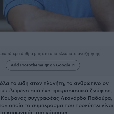
περισσότερα άρθρα μας
στα αποτελέσματα αναζήτησης
Add Protothema.gr on Google
 όλα τα είδη στον πλανήτη,
το
ανθρώπινο ον
ρικυκλωμένο από
ένα «μικροσκοπικό ζωύφιο»,
 ο Kουβανός συγγραφέας
Λεονάρδο Παδούρα,
ον οποίο το συμπέρασμα που προκύπτει είναι
 ο κορωνοϊός του κόσμου».