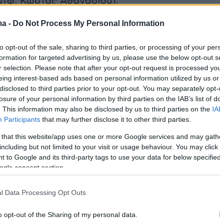
μτφ. Κώστας Αθανασίου).
ma -
Do Not Process My Personal Information
υ σπιτιού του και από εύλογη απόσταση, ο
παντά στις ερωτήσεις του Γαλλικού
to opt-out of the sale, sharing to third parties, or processing of your per
 Απομονωμένος στην αγαπημένη του συνοικία
formation for targeted advertising by us, please use the below opt-out s
r selection. Please note that after your opt-out request is processed y
 σε προάστιο της Αβάνας, απολαμβάνει τη
eing interest-based ads based on personal information utilized by us or
φρέσκου ψωμιού από το αρτοποιείο της γωνι
disclosed to third parties prior to your opt-out. You may separately opt-
ως δεν υπάρχει ουρά.
losure of your personal information by third parties on the IAB’s list of
. This information may also be disclosed by us to third parties on the
IA
Participants
that may further disclose it to other third parties.
 that this website/app uses one or more Google services and may gath
η οποία βρίσκεται από το 1962 υπό αμερικανικ
including but not limited to your visit or usage behaviour. You may click 
 μεγάλες ουρές αποτελούν μέρος του τοπίου κ
 to Google and its third-party tags to use your data for below specifi
όμη περισσότερο καθώς η κρίση του
ogle consent section.
νει τις ελλείψεις.
l Data Processing Opt Outs
 το μεγαλύτερό μας πρόβλημα αυτή την
o opt-out of the Sharing of my personal data.