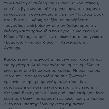
το «Η αγάπη είναι ζάλη» του Θάνου Μικρούτσικου,
που έχει βγει λίγους μόλις μήνες πριν, ταυτόχρονα
κυκλοφορεί η συνεργασία της με τον Μάνο Χατζιδάκι
στον δίσκο «Η Χάρις Αλεξίου σε απρόβλεπτα
τραγούδια» ενώ βρίσκονται στον δρόμο προς την
έκδοση και τα τραγούδια που έγραψε για εκείνη ο
Μάριος Τόκας, μεταξύ των οποίων και το πασίγνωστο
«Εξαρτάται», για τον δίσκο «Η Λεωφόρος της
Αγάπης».
Κάπως έτσι «Τα τραγούδια της ξενιτιάς» κρατήθηκαν
για αργότερα. Αυτό το αργότερα, όμως, έμελλε να
είναι μετά από 33 ολόκληρα χρόνια! Μπορεί κάποια
από αυτά να τα τραγουδούσε στις ζωντανές
εμφανίσεις της η ερμηνεύτρια, ωστόσο, δεν
καταγράφηκαν ποτέ, μέχρι σήμερα, στην επίσημη
ελληνική δισκογραφία. Ίσως από κακή εκτίμηση, ίσως
εξαιτίας άλλων προτεραιοτήτων ίσως πάλι γιατί ισχύει
αυτό που υποστηρίζουν αρκετοί σημαντικοί