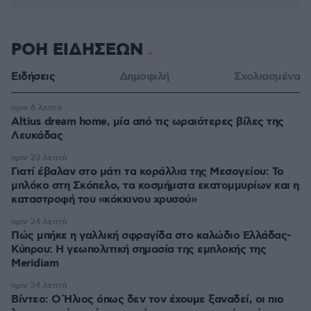
ΡΟΗ ΕΙΔΗΣΕΩΝ
Ειδήσεις
Δημοφιλή
Σχολιασμένα
πριν 6 λεπτά
Altius dream home, μία από τις ωραιότερες βίλες της
Λευκάδας
πριν 23 λεπτά
Γιατί έβαλαν στο μάτι τα κοράλλια της Μεσογείου: Το
μπλόκο στη Σκόπελο, τα κοσμήματα εκατομμυρίων και η
καταστροφή του «κόκκινου χρυσού»
πριν 24 λεπτά
Πώς μπήκε η γαλλική σφραγίδα στο καλώδιο Ελλάδας-
Κύπρου: Η γεωπολιτική σημασία της εμπλοκής της
Meridiam
πριν 34 λεπτά
Βίντεο: Ο Ήλιος όπως δεν τον έχουμε ξαναδεί, οι πιο