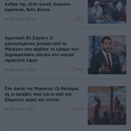
άνδρα της, ήταν γονείς 6χρονου
κοριτσιού, δείτε βίντεο
1
06.08.2026, 06:25
Αμπντούλ Ελ Σαγέντ: Ο
μουσουλμάνος γιατρός από το
Μίσιγκαν που κέρδισε το χρίσμα των
Δημοκρατικών, κόντρα στο ισχυρό
ισραηλινό λόμπι
186
05.08.2026, 19:24
Στα decks της Μυκόνου: Οι διάσημοι
dj, οι αμοιβές τους και οι sold out
ξέφρενες μέρες και νύχτες
88
05.08.2026, 15:21