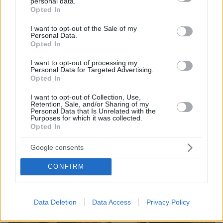
personal data.
Φωτιά στο Λασίθι, κοντά στον οικισμό Καρύδι, 112 για
grant or deny consent to Google and its third-party tags to
Opted In
ετοιμότητα
use your data for below specified purposes in below Google
consent section.
I want to opt-out of the Sale of my
Personal Data.
ΔΕΙΤΕ ΟΛΕΣ ΤΙΣ ΕΙΔΗΣΕΙΣ
Opted In
I want to opt-out of processing my
Personal Data for Targeted Advertising.
Opted In
ΤΑ ΠΙΟ ΔΗΜΟΦΙΛΗ
I want to opt-out of Collection, Use,
Retention, Sale, and/or Sharing of my
Personal Data that Is Unrelated with the
Purposes for which it was collected.
Opted In
Google consents
CONFIRM
Data Deletion
Data Access
Privacy Policy