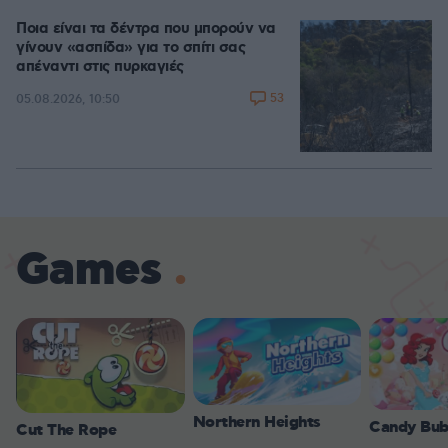
Ποια είναι τα δέντρα που μπορούν να
γίνουν «ασπίδα» για το σπίτι σας
απέναντι στις πυρκαγιές
53
05.08.2026, 10:50
Games
Northern Heights
Candy Bub
Cut The Rope