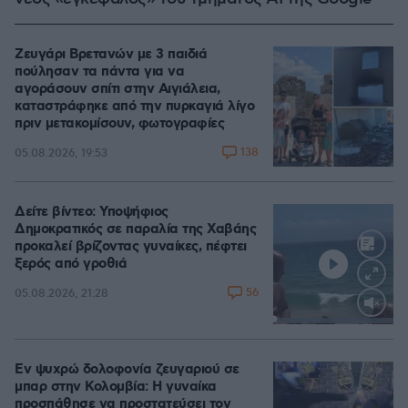
Ζευγάρι Βρετανών με 3 παιδιά
πούλησαν τα πάντα για να
αγοράσουν σπίτι στην Αιγιάλεια,
καταστράφηκε από την πυρκαγιά λίγο
πριν μετακομίσουν, φωτογραφίες
138
05.08.2026, 19:53
Δείτε βίντεο: Υποψήφιος
Δημοκρατικός σε παραλία της Χαβάης
προκαλεί βρίζοντας γυναίκες, πέφτει
ξερός από γροθιά
56
05.08.2026, 21:28
Loaded
:
100.00%
Εν ψυχρώ δολοφονία ζευγαριού σε
μπαρ στην Κολομβία: Η γυναίκα
προσπάθησε να προστατεύσει τον