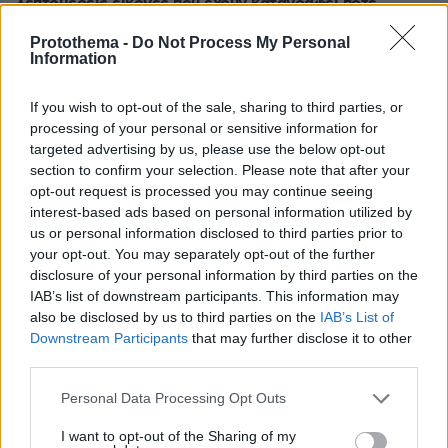
λεπτομερείς εικόνες που έχουν καταγραφεί ποτέ
πριν 35 λεπτά
Protothema -
Do Not Process My Personal
Ακρίδες σκέπασαν τον ουρανό στη νότια Ρωσία:
Information
«Μοιάζει με μια από τις δέκα πληγές του Φαραώ»
γράφουν για το βίντεο από το Νταγκεστάν
If you wish to opt-out of the sale, sharing to third parties, or
processing of your personal or sensitive information for
πριν 39 λεπτά
Στην Ελλάδα φθάνει σήμερα η 46χρονη από τη
targeted advertising by us, please use the below opt-out
Βρετανία που κατηγορείται για τον εμπρησμό στη Marfin
section to confirm your selection. Please note that after your
opt-out request is processed you may continue seeing
πριν μία ώρα
interest-based ads based on personal information utilized by
Νέα καρφιά Αυγερινού για την Καρυστιανού: Kάποιοι
us or personal information disclosed to third parties prior to
ονειρεύονται βουλευτικά έδρανα και συνωμοσίες, η
your opt-out. You may separately opt-out of the further
δημοκρατία θα τους χαλάσει το όνειρο
disclosure of your personal information by third parties on the
πριν μία ώρα
IAB’s list of downstream participants. This information may
Το παρεξηγημένο αιθέριο έλαιο που κρατά μακριά τα
also be disclosed by us to third parties on the
IAB’s List of
κουνούπια για 3 ώρες
Downstream Participants
that may further disclose it to other
third parties.
πριν μία ώρα
Η ντομάτα στο μικροσκόπιο: Τι συμβαίνει όταν την
Please note that this website/app uses one or more Google
Personal Data Processing Opt Outs
αλατίζουμε;
services and may gather and store information including but
not limited to your visit or usage behaviour. You may click to
I want to opt-out of the Sharing of my
πριν μία ώρα