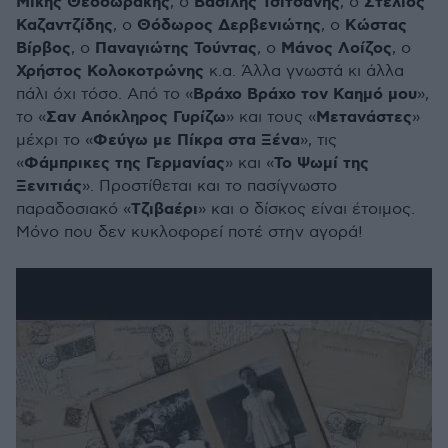
Μίκης Θεοδωράκης
Βασίλης Τσιτσάνης
Στέλιος
, ο
, ο
Καζαντζίδης
Θόδωρος Δερβενιώτης
Κώστας
, ο
, ο
Βίρβος
Παναγιώτης Τούντας
Μάνος Λοίζος
, ο
, ο
, ο
Χρήστος Κολοκοτρώνης
κ.α. Άλλα γνωστά κι άλλα
Βράχο Βράχο τον Καημό μου
πάλι όχι τόσο. Από το «
»,
Σαν Απόκληρος Γυρίζω
Μετανάστες
το «
» και τους «
»
Φεύγω με Πίκρα στα Ξένα
μέχρι το «
», τις
Φάμπρικες της Γερμανίας
Το Ψωμί της
«
» και «
Ξενιτιάς
». Προστίθεται και το πασίγνωστο
Τζιβαέρι
παραδοσιακό «
» και ο δίσκος είναι έτοιμος.
Μόνο που δεν κυκλοφορεί ποτέ στην αγορά!