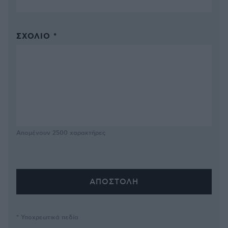
ΣΧΌΛΙΟ *
Απομένουν
2500
χαρακτήρες
* Υποχρεωτικά πεδία