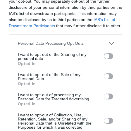
your opt-out. You may separately opt-out of the further
Νέο μεσαίο sedan από τη Honda
disclosure of your personal information by third parties on the
IAB’s list of downstream participants. This information may
also be disclosed by us to third parties on the
IAB’s List of
Downstream Participants
that may further disclose it to other
third parties.
Please note that this website/app uses one or more Google
Personal Data Processing Opt Outs
services and may gather and store information including but
not limited to your visit or usage behaviour. You may click to
I want to opt-out of the Sharing of my
personal data.
grant or deny consent to Google and its third-party tags to
Opted In
use your data for below specified purposes in below Google
consent section.
I want to opt-out of the Sale of my
Personal Data.
Opted In
I want to opt-out of processing my
Personal Data for Targeted Advertising.
Opted In
I want to opt-out of Collection, Use,
Retention, Sale, and/or Sharing of my
Personal Data that Is Unrelated with the
Purposes for which it was collected.