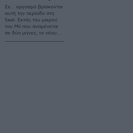
Σε… οργασμό βρίσκονται
αυτή την περίοδο στη
Seat. Εκτός του μικρού
του Mii που αναμένεται
σε δύο μήνες, το νέου
SUV (τέλος του χρόνου),
του νέου Toledo (στα
μέσα του 2013) αλλά και
του νέου Leon (τέλη
2012), σύντομα θα
παρουσιαστεί και το νέο
Ibiza, όπως το
πρωτοείδαμε στο Σαλόνι
αυτοκινήτου της Γενεύης,
αλλά και την...