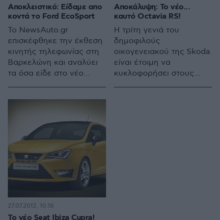
Αποκλειστικό: Είδαμε απο
Αποκάλυψη: Το νέο...
κοντά το Ford EcoSport
καυτό Octavia RS!
Το NewsAuto.gr
Η τρίτη γενιά του
επισκέφθηκε την έκθεση
δημοφιλούς
κινητής τηλεφωνίας στη
οικογενειακού της Skoda
Βαρκελώνη και αναλύει
είναι έτοιμη να
τα όσα είδε στο νέο
κυκλοφορήσει στους
μικρό SUV της Ford,
ευρωπαϊκούς δρόμους
λίγες ημέρες πριν κάνει
και το ενδιαφέρον
πρεμιέρα στη Γενεύη.
στρέφεται φυσιολογικά
στην κορυφαία έκδοση
RS. Η πρώτη επίσημη
φωτογραφία της Octavia
RS αναρτήθηκε στο
διαδίκτυο...
27.07.2012, 10:18
Το νέο Seat Ibiza Cupra!