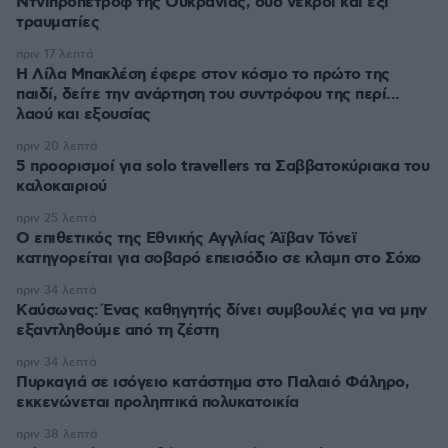
Ντνιπροπετρόφ της Ουκρανίας, δύο νεκροί και έξι
τραυματίες
πριν 17 λεπτά
Η Λίλα Μπακλέση έφερε στον κόσμο το πρώτο της
παιδί, δείτε την ανάρτηση του συντρόφου της περί...
λαού και εξουσίας
πριν 20 λεπτά
5 προορισμοί για solo travellers τα Σαββατοκύριακα του
καλοκαιριού
πριν 25 λεπτά
Ο επιθετικός της Εθνικής Αγγλίας Άϊβαν Τόνεϊ
κατηγορείται για σοβαρό επεισόδιο σε κλαμπ στο Σόχο
πριν 34 λεπτά
Kαύσωνας: Ένας καθηγητής δίνει συμβουλές για να μην
εξαντληθούμε από τη ζέστη
πριν 34 λεπτά
Πυρκαγιά σε ισόγειο κατάστημα στο Παλαιό Φάληρο,
εκκενώνεται προληπτικά πολυκατοικία
πριν 38 λεπτά