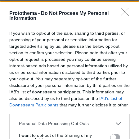
Protothema -
Do Not Process My Personal
Information
EMAIL
If you wish to opt-out of the sale, sharing to third parties, or
processing of your personal or sensitive information for
targeted advertising by us, please use the below opt-out
section to confirm your selection. Please note that after your
ΣΧΌΛΙΟ *
opt-out request is processed you may continue seeing
interest-based ads based on personal information utilized by
us or personal information disclosed to third parties prior to
your opt-out. You may separately opt-out of the further
disclosure of your personal information by third parties on the
IAB’s list of downstream participants. This information may
also be disclosed by us to third parties on the
IAB’s List of
Downstream Participants
that may further disclose it to other
third parties.
Απομένουν
2500
χαρακτήρες
Please note that this website/app uses one or more Google
Personal Data Processing Opt Outs
services and may gather and store information including but
not limited to your visit or usage behaviour. You may click to
I want to opt-out of the Sharing of my