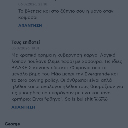
06.07.2026, 23:38
Τα βλεπεις και στο ξύπνιο σου η μονο οταν
κοιμασαι;
ΑΠΑΝΤΗΣΗ
Τους επιδοτεί
05.07.2026, 19:31
Με κρατικό χρημα η κυβερνηση κάργα. Λογικά
λοιπον πουλανε (λεμε τωρα) με χασούρα. Τις ίδιες
ΒΛΑΚΕΙΣ κανουν εδω και 70 χρονια απο το
μεγάλο βημα του Μάο μεχρι την Evergrande και
το zero coving policy. Οι άνθρωποι είναι απλά
ηλιθιοι και οι ανάλογοι ηλιθιοι τους θαυμάζουν για
τις μπουρδες που παράγουν με ενα και μονο
κριτήριο: Ειναι "φθηνα". So is bullshit 🤣🤣🤣
ΑΠΑΝΤΗΣΗ
George