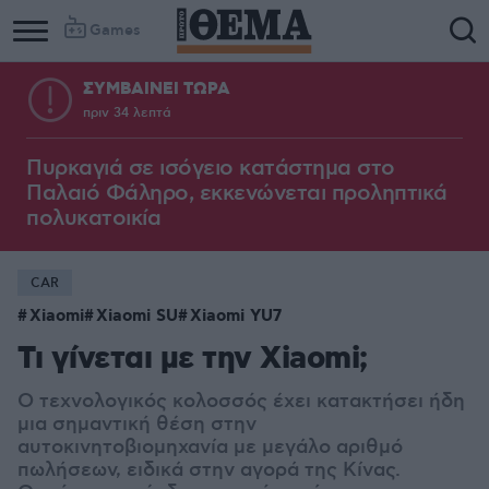
Games
ΣΥΜΒΑΙΝΕΙ ΤΩΡΑ
πριν 34 λεπτά
Πυρκαγιά σε ισόγειο κατάστημα στο
Παλαιό Φάληρο, εκκενώνεται προληπτικά
πολυκατοικία
CAR
Xiaomi
Xiaomi SU
Xiaomi YU7
Τι γίνεται με την Xiaomi;
Ο τεχνολογικός κολοσσός έχει κατακτήσει ήδη
μια σημαντική θέση στην
αυτοκινητοβιομηχανία με μεγάλο αριθμό
πωλήσεων, ειδικά στην αγορά της Κίνας.