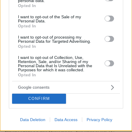
personal data.
grant or deny consent to Google and its third-party tags to
Opted In
use your data for below specified purposes in below Google
consent section.
I want to opt-out of the Sale of my
Personal Data.
Opted In
* Υποχρεωτικά πεδία
I want to opt-out of processing my
Personal Data for Targeted Advertising.
Opted In
ΡΟΗ ΕΙΔΗΣΕΩΝ
I want to opt-out of Collection, Use,
Retention, Sale, and/or Sharing of my
Ειδήσεις
Δημοφιλή
Σχολιασμένα
Personal Data that Is Unrelated with the
Purposes for which it was collected.
Opted In
πριν 10 λεπτά
Οι λόγοι που οι σκύλοι φοβούνται τόσο πολύ τις
Google consents
ηλεκτρικές σκούπες
CONFIRM
πριν 10 λεπτά
Λουκουμάδες, τηγανίτες ή pancakes; 23 παραδοσιακές
και σύγχρονες συνταγές για τα αγαπημένα ζυμάρια
Data Deletion
Data Access
Privacy Policy
πριν 14 λεπτά
Δεκάδες ρωσικές επιθέσεις στην περιφέρεια του