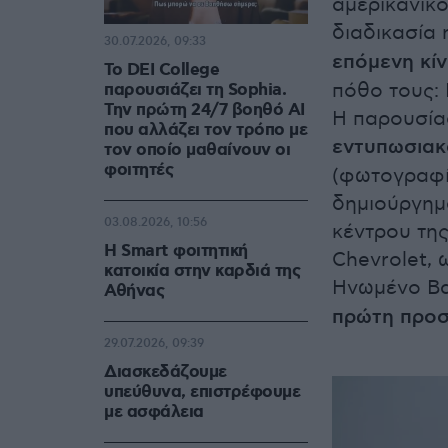
αμερικανικο
διαδικασία
30.07.2026, 09:33
επόμενη κί
Το DEI College
πόθο τους: 
παρουσιάζει τη Sophia.
Την πρώτη 24/7 βοηθό AI
Η παρουσία
που αλλάζει τον τρόπο με
εντυπωσιακ
τον οποίο μαθαίνουν οι
φοιτητές
(φωτογραφίε
δημιούργημ
03.08.2026, 10:56
κέντρου της
Η Smart φοιτητική
Chevrolet, 
κατοικία στην καρδιά της
Ηνωμένο Βασ
Αθήνας
πρώτη προσέ
29.07.2026, 09:39
Διασκεδάζουμε
υπεύθυνα, επιστρέφουμε
με ασφάλεια