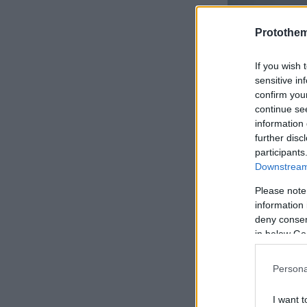
Protothe
If you wish 
sensitive in
confirm you
continue se
information 
further disc
participants
Downstream 
Please note
Όμως, τα σ
information 
κατηγορημα
deny consent
Αρχιμηχανικ
in below Go
των αγωνιστ
Persona
του στο βρε
ενδεχόμενο
I want t