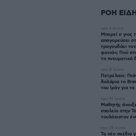
ΡΟΗ ΕΙΔ
πριν 6 λεπτά
Μπορεί ο γιος τ
απαγορεύσει στ
τραγουδάει τον
φονιά»; Πού στ
τα πνευματικά 
πριν 8 λεπτά
Πετρέλαιο: Πιάν
δολάρια το Bre
του Ιράν για τ
πριν 10 λεπτά
Μαθητής άνοιξε
σχολείο στην Τ
τουλάχιστον έν
πριν 28 λεπτά
Το νέο σχέδιο γ