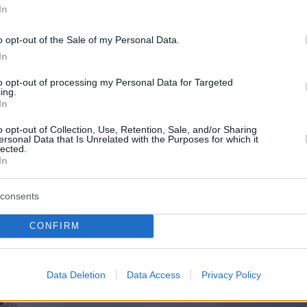
ρωτήθηκε σχετικά και απάντησε:
«
Δεν
In
α κατασκευάσουμε μια ηλεκτρική Corvette
o opt-out of the Sale of my Personal Data.
να συμμορφωθούμε με τους κανονισμούς.
In
 το τι απαιτείται ώστε να γίνει ένα τέτοιο
πραγματικά ικανό, αλλά προς το παρόν, είναι
to opt-out of processing my Personal Data for Targeted
ing.
τημονική φαντασία»
. Ο ίδιος διευκρίνισε,
In
 στη Chevrolet
δεν υπάρχουν σχέδια για τη
o opt-out of Collection, Use, Retention, Sale, and/or Sharing
ersonal Data that Is Unrelated with the Purposes for which it
και διάθεση Plug-in Hybrid
έκδοσης της
lected.
πως έχουν οι Ferrari και Lamborghini στα
In
μοντέλα τους. Όπως είπε:
«Με την Corvette E-
consents
βάζεις μπροστά και οδηγείς. Φορτίζει μόνη
ταρία, κάνει τα πάντα».
CONFIRM
Data Deletion
Data Access
Privacy Policy