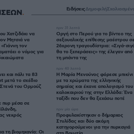
Ειδήσεις
Δημοφιλή
Σχολιασμέν
ΗΣΕΩΝ
πριν 31 λεπτά
ου Χατζιδάκι να
Οργή στο Περού για το βίντεο της
ον Μητσιά να
σεξουαλικής επίθεσης μαέστρου σ
 «Γιάννη τον
26χρονη τραγουδίστρια: «Σιγά-σιγ
αματάει ο νόμος για
θα το ξεπεράσεις» της έλεγαν από
δικαιώματα
τη μπάντα της
πριν 40 λεπτά
ει και πάλι τα 83
Η Μαρία Μενούνος φόρεσε μπικίνι
nt μετά το σχέδιο
με τα χρώματα της ελληνικής
α Στενά του Ορμούζ
σημαίας και έκανε απολογισμό του
καλοκαιριού της στην Ελλάδα: Ένα
ταξίδι που δεν θα ξεχάσω ποτέ
 πυρ μέσα σε
αϊλάνδη,
πριν μία ώρα
ας νεκρός
Προφυλακίστηκαν ο δήμαρχος
Στυλίδας και δύο ακόμη
κατηγορούμενοι για την πυρκαγιά
ια τη βιομηχανία: Οι
στη Βοιωτία