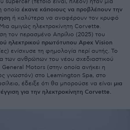
ύ supercar (τέτοιο είναι, πλέον) ήταν μια
 η οποία
έκανε κάποιους να προβλέπουν την
νηση
ή καλύτερα να αναφέρουν τον κρυφό
Μια αμιγώς ηλεκτροκίνητη Corvette.
ση τον περασμένο Απρίλιο (2025) του
ού ηλεκτρικού πρωτότυπου Apex Vision
ς) ενίσχυσε τη φημολογία περί αυτής. Το
α των ανθρώπων του νέου σχεδιαστικού
 General Motors (στην οποία ανήκει η
ως γνωστόν) στο Leamington Spa, στο
ίλειο, έδειξε ότι θα μπορούσε να είναι
μια
γγιση για την ηλεκτροκίνητη Corvette.