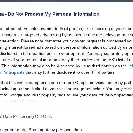
ma -
Do Not Process My Personal Information
to opt-out of the sale, sharing to third parties, or processing of your per
formation for targeted advertising by us, please use the below opt-out s
r selection. Please note that after your opt-out request is processed y
eing interest-based ads based on personal information utilized by us or
disclosed to third parties prior to your opt-out. You may separately opt-
losure of your personal information by third parties on the IAB’s list of
. This information may also be disclosed by us to third parties on the
IA
Participants
that may further disclose it to other third parties.
 that this website/app uses one or more Google services and may gath
τελέχη της Chevrolet
αρνούνται με
including but not limited to your visit or usage behaviour. You may click 
τικό τρόπο
κάτι τέτοιο. Ο Τόνι Ρόμα,
 to Google and its third-party tags to use your data for below specifi
ός και επικεφαλής εξέλιξης της Corvette και
ogle consent section.
ικών οχημάτων της εταιρείας, σε δηλώσεις
l Data Processing Opt Outs
τανικό Autocar απέρριψε ένα τέτοιο
. Ο Ρόμα, ο οποίος παραβρέθηκε στο
o opt-out of the Sharing of my personal data.