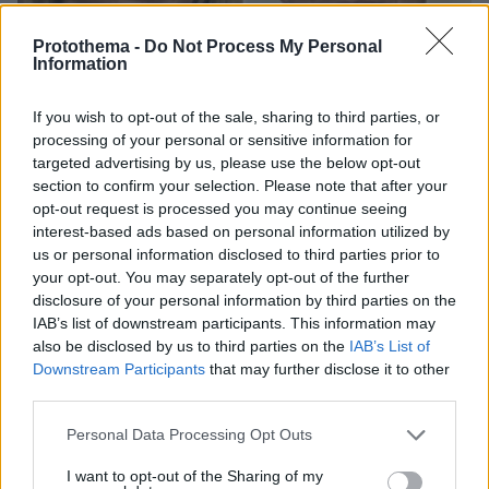
Protothema -
Do Not Process My Personal
Information
If you wish to opt-out of the sale, sharing to third parties, or
processing of your personal or sensitive information for
targeted advertising by us, please use the below opt-out
section to confirm your selection. Please note that after your
opt-out request is processed you may continue seeing
interest-based ads based on personal information utilized by
us or personal information disclosed to third parties prior to
08.08.2026, 18:48
your opt-out. You may separately opt-out of the further
Εγκαταλείπει το κόμμα Καρυστιανού και ο
disclosure of your personal information by third parties on the
επιχειρηματίας Νίκος Μπρουτζάκης: Καταγγέλλει
IAB’s list of downstream participants. This information may
κλειστή κάστα, «λένε προδότες και πληρωμένους
also be disclosed by us to third parties on the
IAB’s List of
όσους αποχωρούν»
Downstream Participants
that may further disclose it to other
third parties.
Please note that this website/app uses one or more Google
Personal Data Processing Opt Outs
services and may gather and store information including but
not limited to your visit or usage behaviour. You may click to
I want to opt-out of the Sharing of my