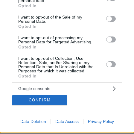
personal data.
grant or deny consent to Google and its third-party tags to
Opted In
use your data for below specified purposes in below Google
consent section.
I want to opt-out of the Sale of my
Personal Data.
Opted In
I want to opt-out of processing my
Personal Data for Targeted Advertising.
Opted In
I want to opt-out of Collection, Use,
Retention, Sale, and/or Sharing of my
Personal Data that Is Unrelated with the
Purposes for which it was collected.
Opted In
Google consents
CONFIRM
Loaded
:
100.00%
08.08.2026, 23:07
Σοβαρό τροχαίο από αναστροφή ΙΧ στην Αθηνών-
Data Deletion
Data Access
Privacy Policy
Σουνίου: Συγκρούστηκε με μηχανή της ΔΙΑΣ, δύο
αστυνομικοί τραυματίες, βίντεο