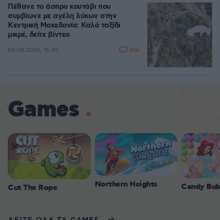
Πέθανε το άσπρο κουτάβι που
συμβίωνε με αγέλη λύκων στην
Κεντρική Μακεδονία: Καλό ταξίδι
μικρέ, δείτε βίντεο
266
06.08.2026, 16:39
Games
Northern Heights
Candy Bub
Cut The Rope