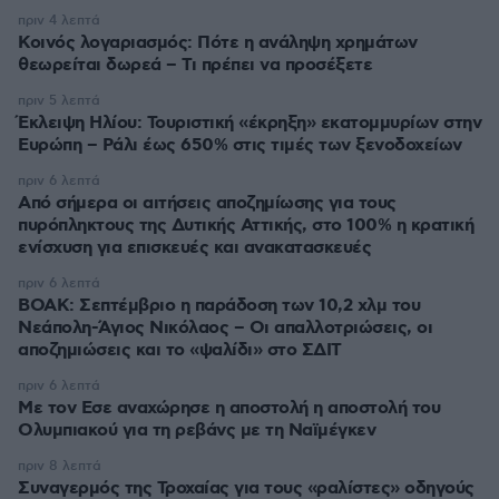
πριν 4 λεπτά
Κοινός λογαριασμός: Πότε η ανάληψη χρημάτων
θεωρείται δωρεά – Τι πρέπει να προσέξετε
πριν 5 λεπτά
Έκλειψη Ηλίου: Τουριστική «έκρηξη» εκατομμυρίων στην
Ευρώπη – Ράλι έως 650% στις τιμές των ξενοδοχείων
πριν 6 λεπτά
Από σήμερα οι αιτήσεις αποζημίωσης για τους
πυρόπληκτους της Δυτικής Αττικής, στο 100% η κρατική
ενίσχυση για επισκευές και ανακατασκευές
πριν 6 λεπτά
ΒΟΑΚ: Σεπτέμβριο η παράδοση των 10,2 χλμ του
Νεάπολη-Άγιος Νικόλαος – Οι απαλλοτριώσεις, οι
αποζημιώσεις και το «ψαλίδι» στο ΣΔΙΤ
πριν 6 λεπτά
Με τον Εσε αναχώρησε η αποστολή η αποστολή του
Ολυμπιακού για τη ρεβάνς με τη Ναϊμέγκεν
πριν 8 λεπτά
Συναγερμός της Τροχαίας για τους «ραλίστες» οδηγούς