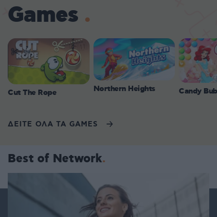
Games
Northern Heights
Candy Bub
Cut The Rope
ΔΕΙΤΕ ΟΛΑ ΤΑ GAMES
Best of Network