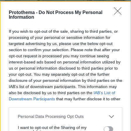
Protothema -
Do Not Process My Personal
10.08.2026, 07:31
Information
Η 29χρονη με το χιτζάμπ που έκανε τη Zendaya να
μείνει με το στόμα ανοιχτό στο κόκκινο χαλί
If you wish to opt-out of the sale, sharing to third parties, or
processing of your personal or sensitive information for
targeted advertising by us, please use the below opt-out
section to confirm your selection. Please note that after your
opt-out request is processed you may continue seeing
interest-based ads based on personal information utilized by
us or personal information disclosed to third parties prior to
your opt-out. You may separately opt-out of the further
disclosure of your personal information by third parties on the
IAB’s list of downstream participants. This information may
also be disclosed by us to third parties on the
IAB’s List of
Downstream Participants
that may further disclose it to other
third parties.
Please note that this website/app uses one or more Google
Personal Data Processing Opt Outs
services and may gather and store information including but
not limited to your visit or usage behaviour. You may click to
I want to opt-out of the Sharing of my