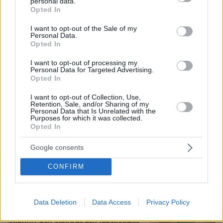
personal data.
grant or deny consent to Google and its third-party tags to
Opted In
use your data for below specified purposes in below Google
consent section.
I want to opt-out of the Sale of my
Personal Data.
Opted In
Loaded
:
100.00%
I want to opt-out of processing my
10.08.2026, 08:41
Personal Data for Targeted Advertising.
Φωτιά στον Κουβαρά Αττικής: Μήνυμα από το 112
Opted In
για εκκένωση του Αγίου Στυλιανού, ενισχύθηκαν
οι πυροσβεστικές δυνάμεις
I want to opt-out of Collection, Use,
Retention, Sale, and/or Sharing of my
Personal Data that Is Unrelated with the
Purposes for which it was collected.
Opted In
Χάος στη Μέση Ανατολή 5 μήνες από
την έναρξη του πολέμου: Το
στριμωγμένο Ιράν ανεβάζει τον...
Google consents
λογαριασμό, οι ΗΠΑ χάνουν τον
έλεγχο της επόμενης ημέρας
CONFIRM
11
10.08.2026, 07:24
Data Deletion
Data Access
Privacy Policy
Η 24χρονη αριστούχος της Ιατρικής