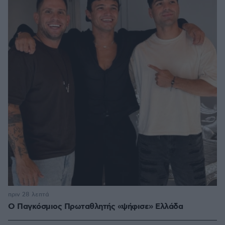
πριν 28 λεπτά
Ο Παγκόσμιος Πρωταθλητής «ψήφισε» Ελλάδα