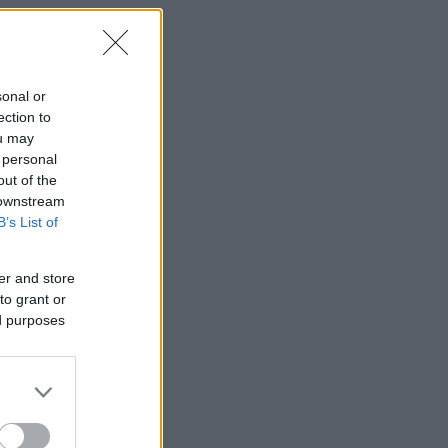
sonal or
ection to
ou may
 personal
out of the
 downstream
B’s List of
er and store
to grant or
ed purposes