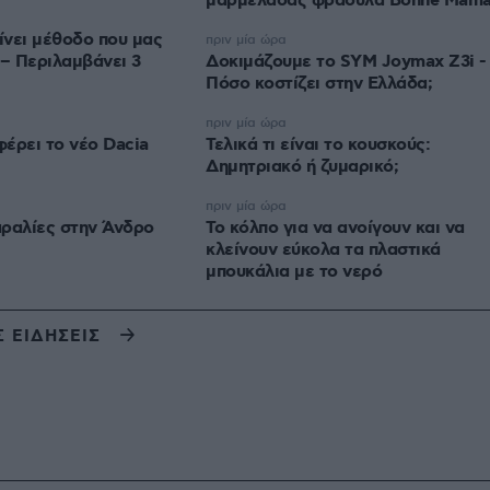
μαρμελάδας φράουλα Bonne Mam
νει μέθοδο που μας
πριν μία ώρα
 – Περιλαμβάνει 3
Δοκιμάζουμε το SYM Joymax Z3i -
Πόσο κοστίζει στην Ελλάδα;
πριν μία ώρα
φέρει το νέο Dacia
Τελικά τι είναι το κουσκούς:
Δημητριακό ή ζυμαρικό;
πριν μία ώρα
αραλίες στην Άνδρο
Το κόλπο για να ανοίγουν και να
κλείνουν εύκολα τα πλαστικά
μπουκάλια με το νερό
Σ ΕΙΔΗΣΕΙΣ