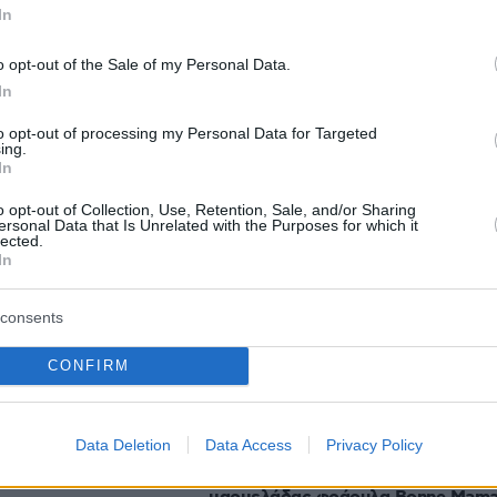
In
protothema.gr στο Google News
ο
και μάθετε πρώτοι όλες
o opt-out of the Sale of my Personal Data.
In
Ειδήσεις
ελευταίες
από την Ελλάδα και τον Κόσμο, τη στιγ
Protothema.gr
 στο
to opt-out of processing my Personal Data for Targeted
ing.
In
o opt-out of Collection, Use, Retention, Sale, and/or Sharing
ersonal Data that Is Unrelated with the Purposes for which it
lected.
Ειδήσεις
Δημοφιλή
Σχολιασμ
In
ΣΕΩΝ
consents
Μυστήριο 3.500 ετών στη Σαντορίν
ης υγρής τροφής σε
Ο 15χρονος που δεν πρόλαβε να
άτα
CONFIRM
ξεφύγει από το τσουνάμι μπορεί ν'
αλλάξει τη χρονολογία της μεγάλη
έκρηξης
υ Λιονέλ Μέσι, η
Data Deletion
Data Access
Privacy Policy
όις «αποχαιρέτησε»
πριν 44 λεπτά
Προληπτική ανάκληση παρτίδας