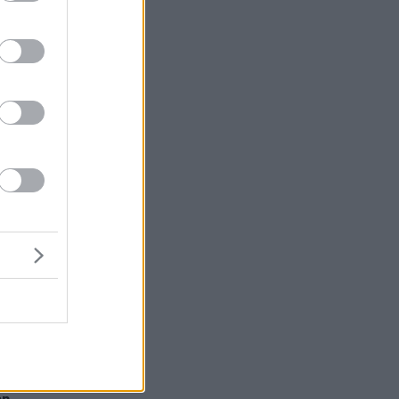
μή
ένα
η:
ς