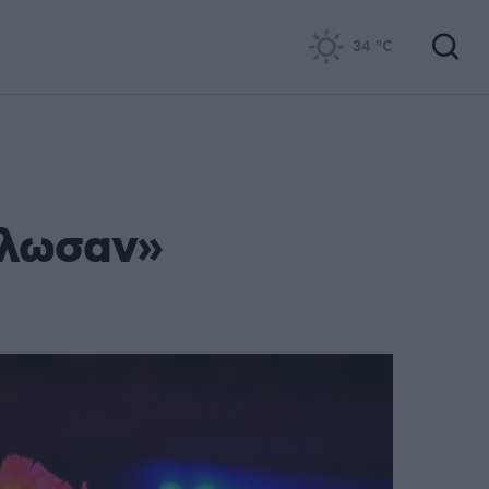
34
°C
άλωσαν»