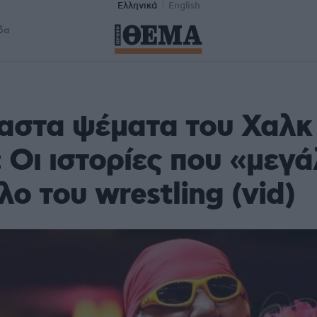
Ελληνικά
English
δα
αστα ψέματα του Χαλκ
 Οι ιστορίες που «μεγ
λο του wrestling (vid)