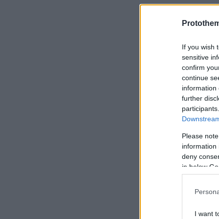
Protothe
If you wish 
sensitive in
confirm you
continue se
information 
further disc
participants
Downstream 
Please note
information 
deny consent
in below Go
Persona
I want t