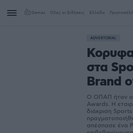
Games
Όλες οι Ειδήσεις
Ελλάδα
Πρωτοσέλι
ADVERTORIAL
Κορυφαί
στα Spo
Brand o
Ο ΟΠΑΠ ήταν ο 
Awards. Η εταιρ
διάκριση Sports
πραγματοποιήθη
απέσπασε ένα Pl
επιβεβαιώνοντα