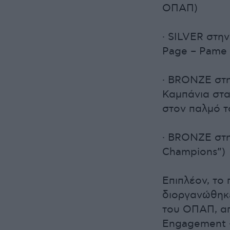
ΟΠΑΠ)
· SILVER στην
Page – Pame 
· BRONZE στη
Καμπάνια στα
στον παλμό τ
· BRONZE στ
Champions”)
Επιπλέον, το
διοργανώθηκε
του ΟΠΑΠ, απ
Engagement –