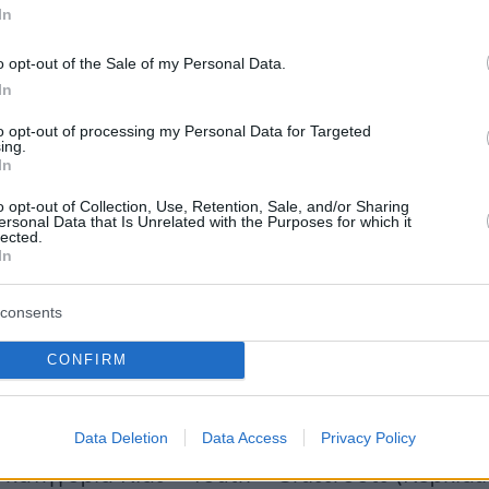
In
ν κατηγορία Engagement – Experiential (Ζήσε
#ZiseTinEmpeiria)
o opt-out of the Sale of my Personal Data.
In
ν κατηγορία Engagement – Experiential (Lucky
to opt-out of processing my Personal Data for Targeted
ing.
In
ν κατηγορία CSR Programme (Αθλητικές
o opt-out of Collection, Use, Retention, Sale, and/or Sharing
ersonal Data that Is Unrelated with the Purposes for which it
ΠΑΠ)
lected.
In
consents
CONFIRM
Data Deletion
Data Access
Privacy Policy
 κατηγορία Kids – Youth – Grassroots (Kερkida