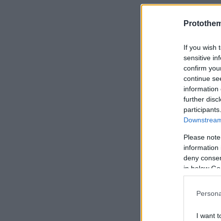
Protothe
· GOLD στην 
Σωματείου –
If you wish 
Σωματείων Ε
sensitive in
confirm you
continue se
· GOLD στην 
information 
Εκδήλωσης –
further disc
participants
Downstream 
· GOLD στην 
Αθλητικών Α
Please note
information 
deny consent
in below Go
· SILVER στη
Persona
Champions”)
I want t