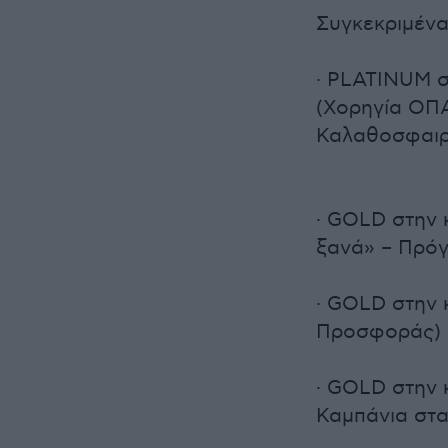
Συγκεκριμένα,
· PLATINUM σ
(Χορηγία ΟΠ
Καλαθοσφαιρι
· GOLD στην 
ξανά» – Πρό
· GOLD στην 
Προσφοράς)
· GOLD στην 
Καμπάνια στα