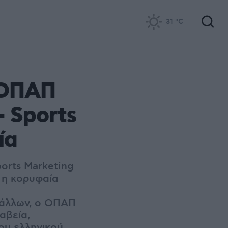
31
°C
ν ΟΠΑΠ
– Sports
ία
orts Marketing
ι η κορυφαία
 άλλων, ο ΟΠΑΠ
αβεία,
ου ελληνικού