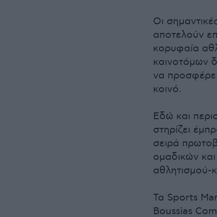
Οι σημαντικέ
αποτελούν ε
κορυφαία αθλ
καινοτόμων δ
να προσφέρει
κοινό.
Εδώ και περι
στηρίζει έμπ
σειρά πρωτοβ
ομαδικών και
αθλητισμού-κ
Τα Sports Ma
Boussias Com