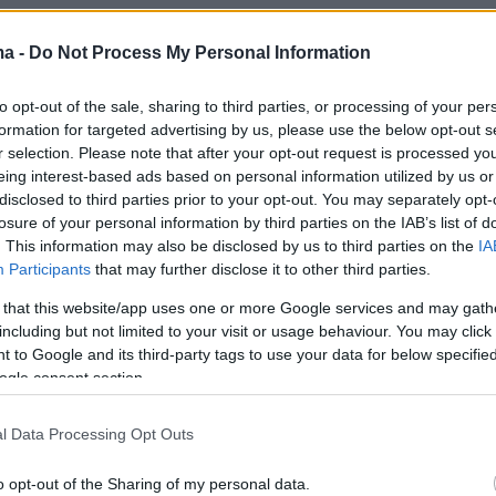
ma -
Do Not Process My Personal Information
κατηγορία Χορηγία Ομάδας – Αθλητικού
 Συλλόγου (Χορηγία ΟΠΑΠ στην Ομοσπονδία
to opt-out of the sale, sharing to third parties, or processing of your per
λλήνων Καλαθοσφαιριστών με Αμαξίδιο)
formation for targeted advertising by us, please use the below opt-out s
r selection. Please note that after your opt-out request is processed y
eing interest-based ads based on personal information utilized by us or
κατηγορία Χορηγία Αθλητικής Διοργάνωσης –
disclosed to third parties prior to your opt-out. You may separately opt-
 Event (Κερkida ΟΠΑΠ)
losure of your personal information by third parties on the IAB’s list of
. This information may also be disclosed by us to third parties on the
IA
Participants
that may further disclose it to other third parties.
κατηγορία Κids – Youth – Grassroots (Φεστιβά
καδημιών ΟΠΑΠ)
 that this website/app uses one or more Google services and may gath
including but not limited to your visit or usage behaviour. You may click 
 to Google and its third-party tags to use your data for below specifi
ogle consent section.
ν κατηγορία Video (Inspirational Videos “ΟΠΑ
l Data Processing Opt Outs
o opt-out of the Sharing of my personal data.