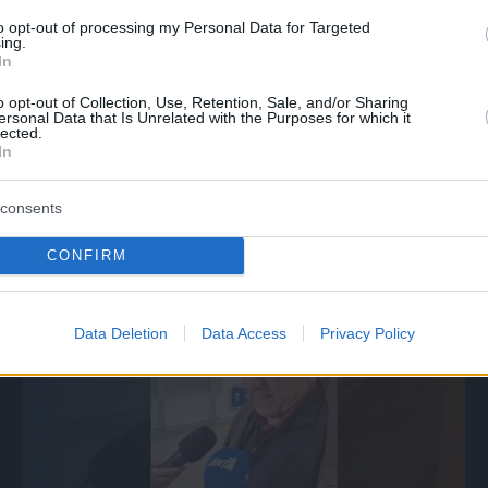
to opt-out of processing my Personal Data for Targeted
ing.
In
o opt-out of Collection, Use, Retention, Sale, and/or Sharing
ersonal Data that Is Unrelated with the Purposes for which it
lected.
In
Οι παίκτες του ΠΑΟΚ κατά την είσοδο 
τους για ζεσταμα
consents
08.03.2026, 20:31
CONFIRM
Data Deletion
Data Access
Privacy Policy