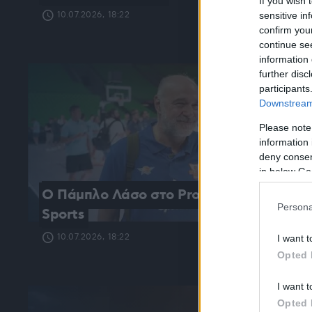
If you wish 
sensitive in
10.07.2026, 18:22
confirm you
continue se
information 
further disc
participants
Downstream 
Please note
information 
deny consent
in below Go
O Πάμπλο Λάσο στο Protothema 
Persona
Sports
10.07.2026, 18:22
I want t
Opted 
I want t
Opted 