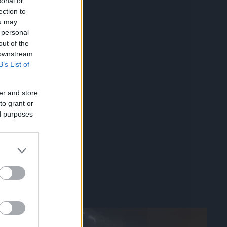
sonal or
ection to
10.07.2026, 18:22
ou may
 personal
out of the
 downstream
B’s List of
er and store
to grant or
ed purposes