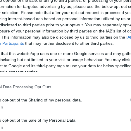
to opt-out of the sale, sharing to third parties, or processing of your per
formation for targeted advertising by us, please use the below opt-out s
10.07.2026, 18:22
r selection. Please note that after your opt-out request is processed y
eing interest-based ads based on personal information utilized by us or
disclosed to third parties prior to your opt-out. You may separately opt-
losure of your personal information by third parties on the IAB’s list of
. This information may also be disclosed by us to third parties on the
IA
Participants
that may further disclose it to other third parties.
 that this website/app uses one or more Google services and may gath
including but not limited to your visit or usage behaviour. You may click 
 to Google and its third-party tags to use your data for below specifi
ogle consent section.
l Data Processing Opt Outs
Είσοδος των δύο ομαδων
08.03.2026, 21:20
o opt-out of the Sharing of my personal data.
In
o opt-out of the Sale of my Personal Data.
In