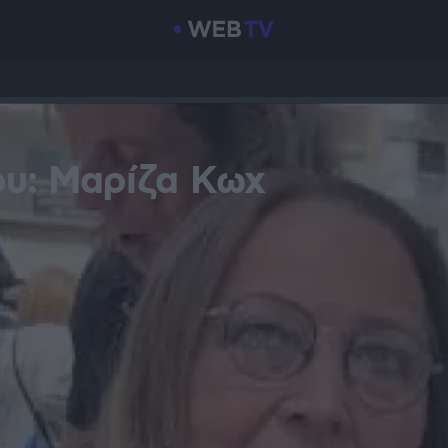
ου: Μαρίζα Κωχ