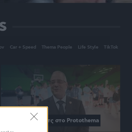
s
ον
Car + Speed
Thema People
Life Style
TikTok
O Γκόραν Σάσιτς στο Protothema 
Sports