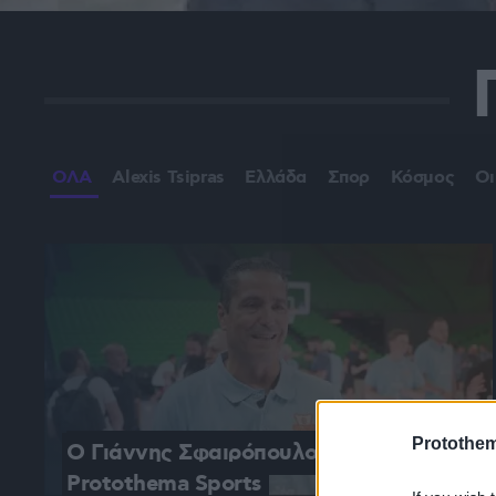
ΟΛΑ
Alexis Tsipras
Ελλάδα
Σπορ
Κόσμος
Οι
Protothe
O Γιάννης Σφαιρόπουλος στο 
Protothema Sports