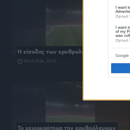
I want 
Advertis
Opted 
I want t
of my P
was col
Opted 
Η είσοδος των ερυθρολευκων
Google 
08.03.2026, 20:32
Το χειροκρότημα την ερυθρόλευκων 