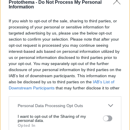
Protothema -
Do Not Process My Personal
Information
If you wish to opt-out of the sale, sharing to third parties, or
processing of your personal or sensitive information for
targeted advertising by us, please use the below opt-out
Η είσοδος των παικτών του ΠΑΟΚ
section to confirm your selection. Please note that after your
opt-out request is processed you may continue seeing
08.03.2026, 19:51
interest-based ads based on personal information utilized by
us or personal information disclosed to third parties prior to
your opt-out. You may separately opt-out of the further
disclosure of your personal information by third parties on the
IAB’s list of downstream participants. This information may
also be disclosed by us to third parties on the
IAB’s List of
Downstream Participants
that may further disclose it to other
third parties.
Please note that this website/app uses one or more Google
Personal Data Processing Opt Outs
services and may gather and store information including but
not limited to your visit or usage behaviour. You may click to
I want to opt-out of the Sharing of my
personal data.
grant or deny consent to Google and its third-party tags to
Opted In
use your data for below specified purposes in below Google