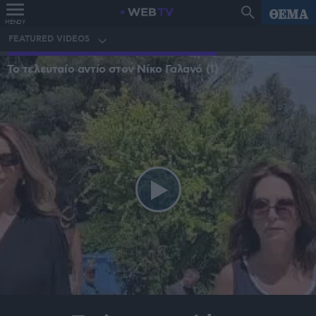
MENOY
FEATURED VIDEOS
Το τελευταίο αντίο στον Νίκο Γαλανό (1)