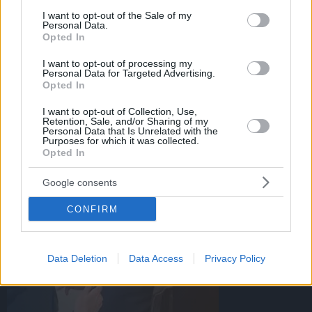
consent section.
I want to opt-out of the Sale of my
Personal Data.
Opted In
Το χειροκρότημα την ερυθρόλευκων οπαδών στον
I want to opt-out of processing my
Personal Data for Targeted Advertising.
Μεντιλίμπαρ κατά την είσοδο του
Opted In
08.03.2026, 19:51
I want to opt-out of Collection, Use,
Retention, Sale, and/or Sharing of my
Personal Data that Is Unrelated with the
Purposes for which it was collected.
Opted In
Google consents
CONFIRM
Data Deletion
Data Access
Privacy Policy