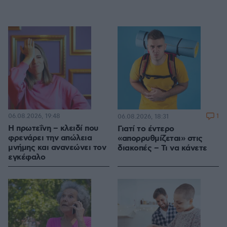
06.08.2026, 19:48
1
06.08.2026, 18:31
Η πρωτεΐνη – κλειδί που
Γιατί το έντερο
φρενάρει την απώλεια
«απορρυθμίζεται» στις
μνήμης και ανανεώνει τον
διακοπές – Τι να κάνετε
εγκέφαλο