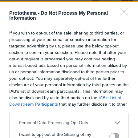
Protothema -
Do Not Process My Personal
Αποχωρούν ακόμη δύο στελέχη από το
Information
κόμμα της Καρυστιανού,
καταγγέλλουν έλλειψη διαλόγου
If you wish to opt-out of the sale, sharing to third parties, or
51
06.08.2026, 21:16
processing of your personal or sensitive information for
targeted advertising by us, please use the below opt-out
section to confirm your selection. Please note that after your
opt-out request is processed you may continue seeing
interest-based ads based on personal information utilized by
us or personal information disclosed to third parties prior to
Games
your opt-out. You may separately opt-out of the further
disclosure of your personal information by third parties on the
IAB’s list of downstream participants. This information may
also be disclosed by us to third parties on the
IAB’s List of
Downstream Participants
that may further disclose it to other
third parties.
Please note that this website/app uses one or more Google
Personal Data Processing Opt Outs
Northern Heights
services and may gather and store information including but
Candy Bub
Cut The Rope
not limited to your visit or usage behaviour. You may click to
I want to opt-out of the Sharing of my