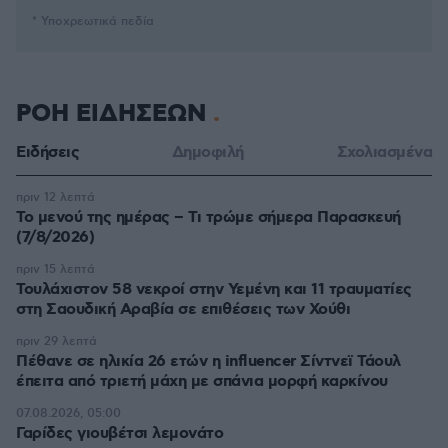
* Υποχρεωτικά πεδία
ΡΟΗ ΕΙΔΗΣΕΩΝ
Ειδήσεις
Δημοφιλή
Σχολιασμένα
πριν 12 λεπτά
Το μενού της ημέρας – Τι τρώμε σήμερα Παρασκευή
(7/8/2026)
πριν 15 λεπτά
Τουλάχιστον 58 νεκροί στην Υεμένη και 11 τραυματίες
στη Σαουδική Αραβία σε επιθέσεις των Χούθι
πριν 29 λεπτά
Πέθανε σε ηλικία 26 ετών η influencer Σίντνεϊ Τάουλ
έπειτα από τριετή μάχη με σπάνια μορφή καρκίνου
07.08.2026, 05:00
Γαρίδες γιουβέτσι λεμονάτο