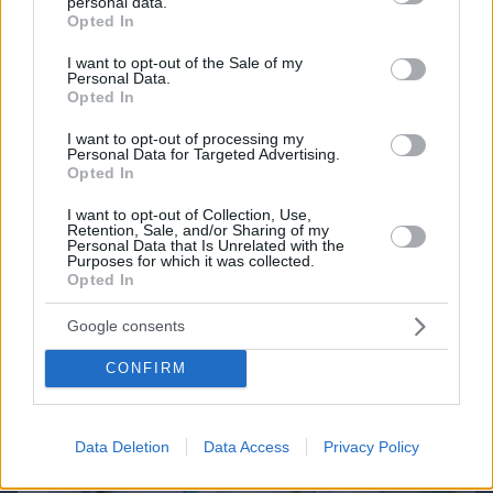
personal data.
grant or deny consent to Google and its third-party tags to
Opted In
use your data for below specified purposes in below Google
ΔΕΙΤΕ ΟΛΑ ΤΑ GAMES
consent section.
I want to opt-out of the Sale of my
Personal Data.
Best of Network
Opted In
I want to opt-out of processing my
Personal Data for Targeted Advertising.
Opted In
I want to opt-out of Collection, Use,
Retention, Sale, and/or Sharing of my
Personal Data that Is Unrelated with the
Purposes for which it was collected.
Opted In
Google consents
CONFIRM
Data Deletion
Data Access
Privacy Policy