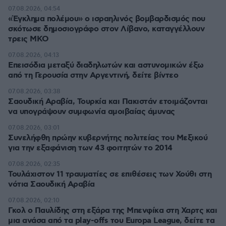
07.08.2026, 04:54
«Έγκλημα πολέμου» ο ισραηλινός βομβαρδισμός που
σκότωσε δημοσιογράφο στον Λίβανο, καταγγέλλουν
τρεις ΜΚΟ
07.08.2026, 04:13
Επεισόδια μεταξύ διαδηλωτών και αστυνομικών έξω
από τη Γερουσία στην Αργεντινή, δείτε βίντεο
07.08.2026, 03:38
Σαουδική Αραβία, Τουρκία και Πακιστάν ετοιμάζονται
να υπογράψουν συμφωνία αμοιβαίας άμυνας
07.08.2026, 03:01
Συνελήφθη πρώην κυβερνήτης πολιτείας του Μεξικού
για την εξαφάνιση των 43 φοιτητών το 2014
07.08.2026, 02:35
Τουλάχιστον 11 τραυματίες σε επιθέσεις των Χούθι στη
νότια Σαουδική Αραβία
07.08.2026, 02:10
Γκολ ο Παυλίδης στη εξάρα της Μπενφίκα στη Χαρτς και
μια ανάσα από τα play-offs του Europa League, δείτε τα