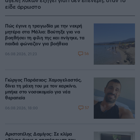
αγέλη λύκων εξηγεί γιατί δεν επενέβη, όταν το
είδε άρρωστο
Πώς έγινε η τραγωδία με την νεκρή
μητέρα στα Μάλια: Βούτηξε για να
βοηθήσει τη φίλη της και πνίγηκε, τα
παιδιά φώναζαν για βοήθεια
56
06.08.2026, 21:23
Γιώργος Παράσχος: Χαμογελαστός,
δίνει τη μάχη του με τον καρκίνο,
μπήκε στο νοσοκομείο για νέα
θεραπεία
57
06.08.2026, 18:00
Αριστοτέλης Δαμίγος: Σε κλίμα