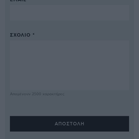
EMAIL
ΣΧΌΛΙΟ *
Απομένουν
2500
χαρακτήρες