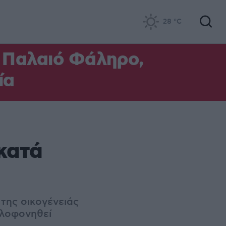
28
°C
ο Παλαιό Φάληρο,
ία
 κατά
 της οικογένειάς
ολοφονηθεί