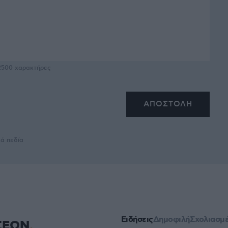
2500
χαρακτήρες
κά πεδία
Ειδήσεις
Δημοφιλή
Σχολιασμ
ΣΕΩΝ