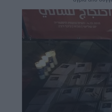
άγρια από συγγε