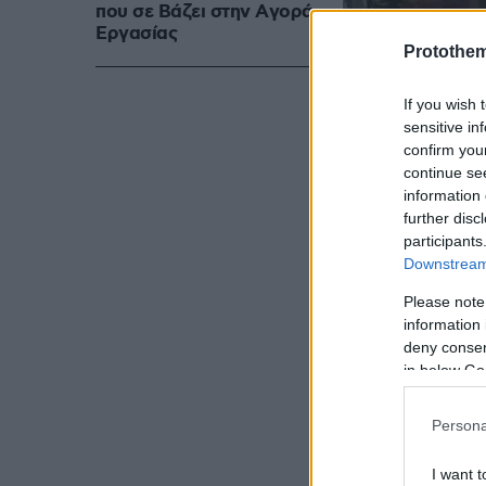
που σε Bάζει στην Aγορά
Eργασίας
Protothe
If you wish 
sensitive in
confirm you
continue se
information 
further disc
participants
Downstream 
Please note
information 
deny consent
in below Go
Διαδηλώσεις 
Persona
γυναίκες απέ
στη μνήμη τω
I want t