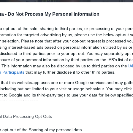
ma -
Do Not Process My Personal Information
to opt-out of the sale, sharing to third parties, or processing of your per
formation for targeted advertising by us, please use the below opt-out s
r selection. Please note that after your opt-out request is processed y
eing interest-based ads based on personal information utilized by us or
disclosed to third parties prior to your opt-out. You may separately opt-
losure of your personal information by third parties on the IAB’s list of
. This information may also be disclosed by us to third parties on the
IA
Participants
that may further disclose it to other third parties.
 that this website/app uses one or more Google services and may gath
including but not limited to your visit or usage behaviour. You may click 
 to Google and its third-party tags to use your data for below specifi
ogle consent section.
έγιναν σε πολλές μεγάλες πόλεις της χώρας. 
l Data Processing Opt Outs
κλεισαν δρόμους και τήρησαν ενός λεπτού σιγ
ν θυμάτων. Ένα μεγάλο πλήθος είχε
o opt-out of the Sharing of my personal data.