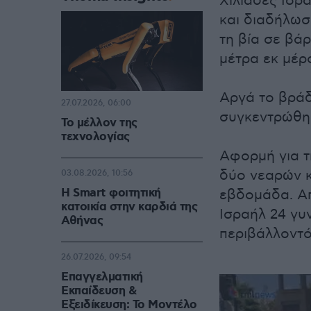
Χιλιάδες Ισρ
και διαδήλωσ
τη βία σε βά
μέτρα εκ μέρ
Αργά το βράδ
27.07.2026, 06:00
συγκεντρώθηκ
Το μέλλον της
τεχνολογίας
Αφορμή για τ
δύο νεαρών κο
03.08.2026, 10:56
Η Smart φοιτητική
εβδομάδα. Απ
κατοικία στην καρδιά της
Ισραήλ 24 γυ
Αθήνας
περιβάλλοντό
26.07.2026, 09:54
Επαγγελματική
Εκπαίδευση &
Εξειδίκευση: Το Mοντέλο