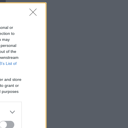
sonal or
ection to
ou may
 personal
out of the
 downstream
B’s List of
er and store
to grant or
ed purposes
Οι
ή