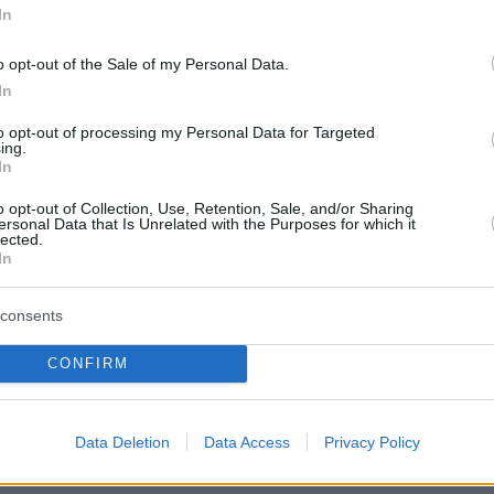
 και στην Ιερουσαλήμ, σε έναν δρόμο που τον
In
κινη μπογιά για να θυμίζει το αίμα των
o opt-out of the Sale of my Personal Data.
In
to opt-out of processing my Personal Data for Targeted
α, το αίμα μας έχει αξία" φώναζαν οι
ing.
νες, αναφερόμενες στον πρωθυπουργό
In
τανιάχου.
o opt-out of Collection, Use, Retention, Sale, and/or Sharing
ersonal Data that Is Unrelated with the Purposes for which it
lected.
In
ο Νετανιάχου επισκέφθηκε έναν ξενώνα όπου
ι κακοποιημένες γυναίκες και ανακοίνωσε ότι
consents
μια επιτροπή για την καταπολέμηση της
ιακής βίας.
CONFIRM
protothema.gr στο Google News
ο
και μάθετε πρώτοι όλες
Data Deletion
Data Access
Privacy Policy