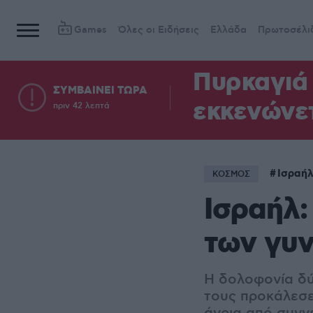
Games
Όλες οι Ειδήσεις
Ελλάδα
Πρωτοσέλι
Πυρκαγιά 
ΣΥΜΒΑΙΝΕΙ ΤΩΡΑ
εκκενώνετ
πριν 42 λεπτά
Ισραή
ΚΟΣΜΟΣ
Ισραήλ:
των γυ
Η δολοφονία δύο
τους προκάλεσε