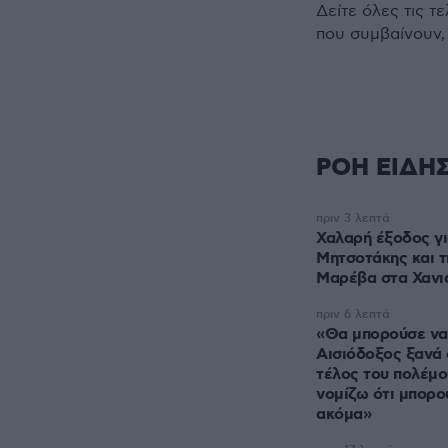
Δείτε όλες τις τ
που συμβαίνουν,
ΡΟΗ ΕΙΔΗ
πριν 3 λεπτά
Χαλαρή έξοδος γι
Μητσοτάκης και τ
Μαρέβα στα Χανι
πριν 6 λεπτά
«Θα μπορούσε να
Αισιόδοξος ξανά 
τέλος του πολέμου
νομίζω ότι μπορο
ακόμα»