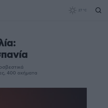
27
°C
λία:
σπανία
ροσβεστικά
ες, 400 οχήματα