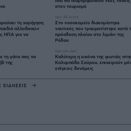
που θα διαμορφώσουν νέες τάσεις
ινο
στον τουρισμό
πριν 44 λεπτά
ρεύσει τη χορήγηση
Στο νοσοκομείο διακομίστηκε
 παιδιά αλλοδαπών
ναυτικός που τραυματίστηκε κατά 
ις ΗΠΑ για να
πρόσδεση πλοίου στο λιμάνι της
Ρόδου
πριν μία ώρα
 τη γάτα σας να
Καλύτερη η εικόνα της φωτιάς στη
βί της
Κολυμπάδα Σκύρου, επιχειρούν μό
επίγειες δυνάμεις
Σ ΕΙΔΗΣΕΙΣ