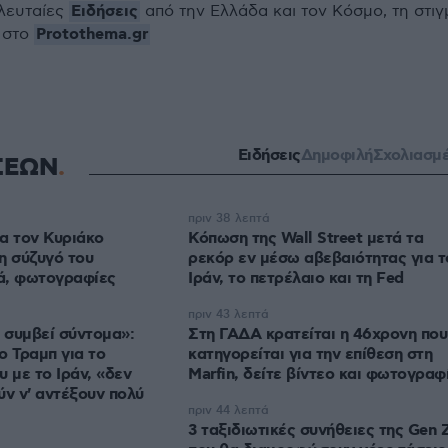
Ειδήσεις
ελευταίες
από την Ελλάδα και τον Κόσμο, τη στιγ
Protothema.gr
 στο
Ειδήσεις
Δημοφιλή
Σχολιασμ
ΣΕΩΝ
πριν 38 λεπτά
α τον Κυριάκο
Κόπωση της Wall Street μετά τα
η σύζυγό του
ρεκόρ εν μέσω αβεβαιότητας για τ
ά, φωτογραφίες
Ιράν, το πετρέλαιο και τη Fed
πριν 43 λεπτά
 συμβεί σύντομα»:
Στη ΓΑΔΑ κρατείται η 46χρονη που
ο Τραμπ για το
κατηγορείται για την επίθεση στη
 με το Ιράν, «δεν
Marfin, δείτε βίντεο και φωτογραφ
ύν ν' αντέξουν πολύ
πριν 44 λεπτά
3 ταξιδιωτικές συνήθειες της Gen 