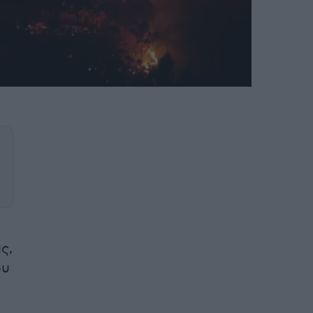
ς,
ου