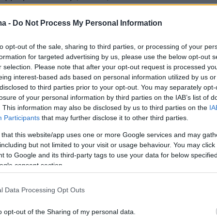
ma -
Do Not Process My Personal Information
σημέρι στον ιστότοπό της η ANPC ανέφερε π
to opt-out of the sale, sharing to third parties, or processing of your per
ης επικράτειας εξακολουθούν να υπάρχουν έξ
formation for targeted advertising by us, please use the below opt-out s
αγιές που θεωρούνται «σημαντικές» και
r selection. Please note that after your opt-out request is processed y
νται από σχεδόν 1.300 πυροσβέστες, 400
eing interest-based ads based on personal information utilized by us or
disclosed to third parties prior to your opt-out. You may separately opt-
μια τριανταριά αεροπλάνα και ελικόπτερα.
losure of your personal information by third parties on the IAB’s list of
. This information may also be disclosed by us to third parties on the
IA
Participants
that may further disclose it to other third parties.
 that this website/app uses one or more Google services and may gath
ερες εστίες, οι οποίες ενισχύονται από την
including but not limited to your visit or usage behaviour. You may click 
 to Google and its third-party tags to use your data for below specifi
τον καύσωνα, μαίνονται στο κέντρο της χώρας,
ogle consent section.
ειες Σανταρέμ, Κοΐμπρα και Καστέλο Μπράνκο.
l Data Processing Opt Outs
 ενεργοποιεί για δεύτερη φορά αυτό το
ν ευρωπαϊκό μηχανισμό αλληλοβοήθειας. Η
o opt-out of the Sharing of my personal data.