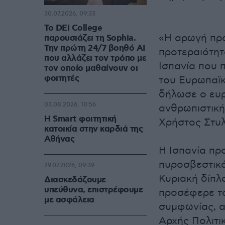
30.07.2026, 09:33
Το DEI College
«Η αρωγή προ
παρουσιάζει τη Sophia.
Την πρώτη 24/7 βοηθό AI
προτεραιότητ
που αλλάζει τον τρόπο με
Ισπανία που 
τον οποίο μαθαίνουν οι
φοιτητές
του Ευρωπαϊκ
δήλωσε ο ευρ
03.08.2026, 10:56
ανθρωπιστική 
Η Smart φοιτητική
Χρήστος Στυλ
κατοικία στην καρδιά της
Αθήνας
Η Ισπανία πρ
πυροσβεστικ
29.07.2026, 09:39
Κυριακή δίπλ
Διασκεδάζουμε
υπεύθυνα, επιστρέφουμε
προσέφερε το
με ασφάλεια
συμφωνίας, 
Αρχής Πολιτι