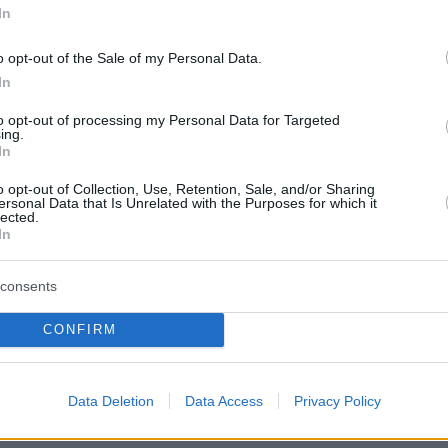
οσφύγει σ' αυτόν στα μέσα Ιουνίου, όταν μια
In
κή πυρκαγιά είχε στοιχίσει τη ζωή σε 64
o opt-out of the Sale of my Personal Data.
ώ περισσότεροι από 200 είχαν τραυματισθεί
In
ντρογκάο Γκράντε. Η πυρκαγιά έκαιγε επί πέντ
to opt-out of processing my Personal Data for Targeted
τή την περιοχή στο κέντρο της χώρας.
ing.
In
o opt-out of Collection, Use, Retention, Sale, and/or Sharing
ersonal Data that Is Unrelated with the Purposes for which it
lected.
In
consents
CONFIRM
protothema.gr στο Google News
ο
και μάθετε πρώτοι όλες
Data Deletion
Data Access
Privacy Policy