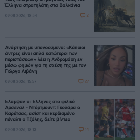
Έλληνα στρατηλάτη στα Βαλκάνια
2
09.08.2026, 18:54
Ανάρτηση με υπονοούμενα: «Κάποιοι
άντρες είναι απλά κατώτεροι των
περιστάσεων» λέει η Ανδρομάχη εν
μέσω φημών για τη σχέση της με τον
Γιώργο Λιβάνη
27
09.08.2026, 15:57
Έλαμψαν οι Έλληνες στο φιλικό
Άρσεναλ - Ντόρτμουντ: Γκολάρα ο
Καρέτσας, ασίστ και κερδισμένο
πέναλτι ο Τζόλης, δείτε βίντεο
14
09.08.2026, 18:13