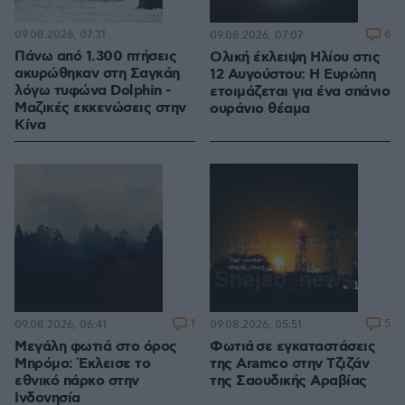
09.08.2026, 07:31
6
09.08.2026, 07:07
Πάνω από 1.300 πτήσεις
Ολική έκλειψη Ηλίου στις
ακυρώθηκαν στη Σαγκάη
12 Αυγούστου: Η Ευρώπη
λόγω τυφώνα Dolphin -
ετοιμάζεται για ένα σπάνιο
Μαζικές εκκενώσεις στην
ουράνιο θέαμα
Κίνα
1
5
09.08.2026, 06:41
09.08.2026, 05:51
Μεγάλη φωτιά στο όρος
Φωτιά σε εγκαταστάσεις
Μπρόμο: Έκλεισε το
της Aramco στην Τζιζάν
εθνικό πάρκο στην
της Σαουδικής Αραβίας
Ινδονησία