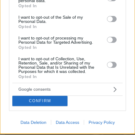
personal data.
Το νέο... καλοκαιρινό κόλπο που κάνουν οι
grant or deny consent to Google and its third-party tags to
Opted In
κλέφτες αυτοκινήτων στην Ελλάδα
use your data for below specified purposes in below Google
consent section.
I want to opt-out of the Sale of my
Personal Data.
Opted In
I want to opt-out of processing my
Personal Data for Targeted Advertising.
Opted In
I want to opt-out of Collection, Use,
Retention, Sale, and/or Sharing of my
Personal Data that Is Unrelated with the
Purposes for which it was collected.
Opted In
Google consents
CONFIRM
Data Deletion
Data Access
Privacy Policy