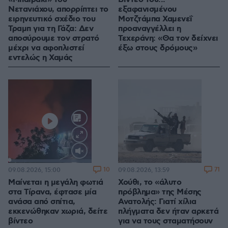
Νετανιάχου, απορρίπτει το
εξαφανισμένου
ειρηνευτικό σχέδιο του
Μοτζτάμπα Χαμενεΐ
Τραμπ για τη Γάζα: Δεν
προαναγγέλλει η
αποσύρουμε τον στρατό
Τεχεράνη: «Θα τον δείχνει
μέχρι να αφοπλιστεί
έξω στους δρόμους»
εντελώς η Χαμάς
Loaded
:
100.00%
10
71
09.08.2026, 15:00
09.08.2026, 13:59
Μαίνεται η μεγάλη φωτιά
Χούθι, το «άλυτο
στα Τίρανα, έφτασε μία
πρόβλημα» της Μέσης
ανάσα από σπίτια,
Ανατολής: Γιατί χίλια
εκκενώθηκαν χωριά, δείτε
πλήγματα δεν ήταν αρκετά
βίντεο
για να τους σταματήσουν