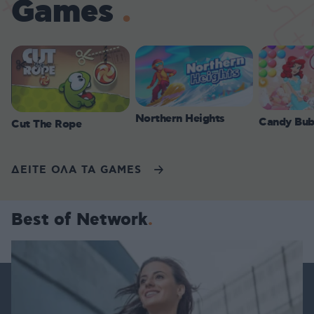
Games
Northern Heights
Candy Bub
Cut The Rope
ΔΕΙΤΕ ΟΛΑ ΤΑ GAMES
Best of Network