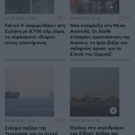
Loaded
:
100.00%
1
151
09.08.2026, 13:00
09.08.2026, 12:09
Falcon 9 «καρφώθηκε» στη
Νέα ανάφλεξη στη Μέση
Σελήνη με 8.700 χλμ./ώρα,
Ανατολή: Οι Χούθι
το απρόσμενο «δώρο»
χτύπησαν εγκατάσταση της
στους επιστήμονες
Aramco, το Ιράν βάζει πιο
σκληρούς όρους για τα
Στενά του Ορμούζ
12
09.08.2026, 11:40
09.08.2026, 12:07
Θρίλερ στο αεροδρόμιο
Σκληρό παζάρι της
του Σίδνεϊ: Airbus και
Τεχεράνης για τα στενά