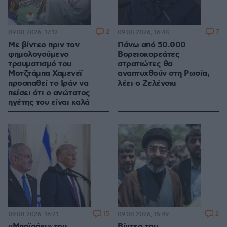
2
7
09.08.2026, 17:12
09.08.2026, 16:48
Με βίντεο πριν τον
Πάνω από 50.000
φημολογούμενο
Βορειοκορεάτες
τραυματισμό του
στρατιώτες θα
Μοτζτάμπα Χαμενεΐ
αναπτυχθούν στη Ρωσία,
προσπαθεί το Ιράν να
λέει ο Ζελένσκι
πείσει ότι ο ανώτατος
ηγέτης του είναι καλά
15
2
09.08.2026, 16:21
09.08.2026, 15:49
«Μπαϊράκι» του
Βίντεο του...