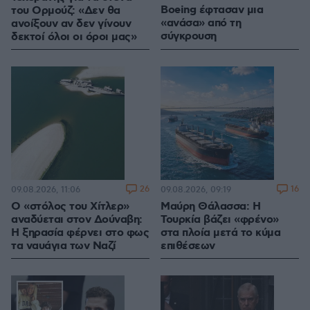
Boeing έφτασαν μια
του Ορμούζ: «Δεν θα
«ανάσα» από τη
ανοίξουν αν δεν γίνουν
σύγκρουση
δεκτοί όλοι οι όροι μας»
26
16
09.08.2026, 11:06
09.08.2026, 09:19
Ο «στόλος του Χίτλερ»
Μαύρη Θάλασσα: Η
αναδύεται στον Δούναβη:
Τουρκία βάζει «φρένο»
Η ξηρασία φέρνει στο φως
στα πλοία μετά το κύμα
τα ναυάγια των Ναζί
επιθέσεων