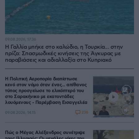
09.08.2026, 17:36
Η Γαλλία μπήκε στο καλώδιο, η Τουρκία... στην
πρίζα: Σπασμωδικές κινήσεις της Άγκυρας με
παραβιάσεις και αδιαλλαξία στο Κυπριακό
Η Πολιτική Αεροπορία διαπίστωσε
κενό στον νόμο όταν ένας... απίθανος
τύπος προσγείωσε το ελικόπτερό του
στο Σαρακήνικο με εκατοντάδες
λουόμενους - Παρέμβαση Εισαγγελέα
236
09.08.2026, 14:15
Loaded
:
100.00%
Πώς ο Μέγας Αλέξανδρος συνέτριψε
τους Ιλλυριούς: Οι μεγάλες νίκες του