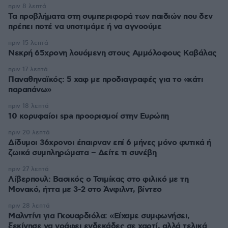
πριν 8 λεπτά
Τα προβλήματα στη συμπεριφορά των παιδιών που δεν
πρέπει ποτέ να υποτιμάμε ή να αγνοούμε
πριν 15 λεπτά
Νεκρή 65χρονη λουόμενη στους Αμμόλοφους Καβάλας
πριν 17 λεπτά
Παναθηναϊκός: 5 χαφ με προδιαγραφές για το «κάτι
παραπάνω»
πριν 18 λεπτά
10 κορυφαίοι spa προορισμοί στην Ευρώπη
πριν 20 λεπτά
Δίδυμοι 36χρονοι έπαιρναν επί 6 μήνες μόνο φυτικά ή
ζωικά συμπληρώματα – Δείτε τι συνέβη
πριν 27 λεπτά
Λίβερπουλ: Βασικός ο Τσιμίκας στο φιλικό με τη
Μονακό, ήττα με 3-2 στο Άνφιλντ, βίντεο
πριν 28 λεπτά
Μαλντίνι για Γκουαρδιόλα: «Είχαμε συμφωνήσει,
ξεκίνησε να γράφει ενδεκάδες σε χαρτί, αλλά τελικά