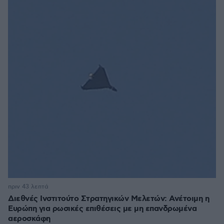
πριν 43 λεπτά
Διεθνές Ινστιτούτο Στρατηγικών Μελετών: Ανέτοιμη η
Ευρώπη για ρωσικές επιθέσεις με μη επανδρωμένα
αεροσκάφη