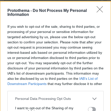
Protothema -
Do Not Process My Personal
Information
If you wish to opt-out of the sale, sharing to third parties, or
processing of your personal or sensitive information for
targeted advertising by us, please use the below opt-out
section to confirm your selection. Please note that after your
opt-out request is processed you may continue seeing
interest-based ads based on personal information utilized by
us or personal information disclosed to third parties prior to
your opt-out. You may separately opt-out of the further
disclosure of your personal information by third parties on the
IAB’s list of downstream participants. This information may
also be disclosed by us to third parties on the
IAB’s List of
06.08.2026, 19:12
Downstream Participants
that may further disclose it to other
Ποιο αυτοκίνητο βενζίνης έκανε 1.980 χλμ με έναν
third parties.
ανεφοδιασμό;
Please note that this website/app uses one or more Google
Personal Data Processing Opt Outs
services and may gather and store information including but
not limited to your visit or usage behaviour. You may click to
I want to opt-out of the Sharing of my