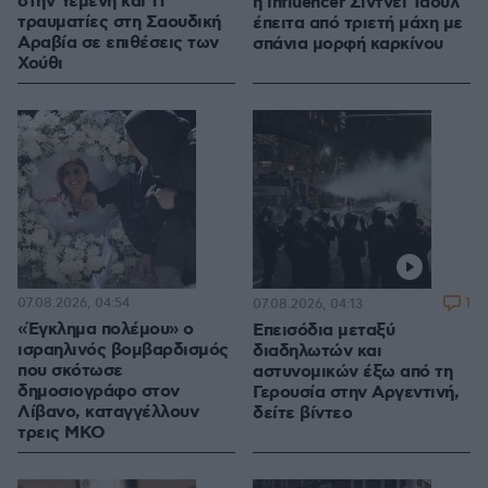
στην Υεμένη και 11
η influencer Σίντνεϊ Τάουλ
τραυματίες στη Σαουδική
έπειτα από τριετή μάχη με
Αραβία σε επιθέσεις των
σπάνια μορφή καρκίνου
Χούθι
07.08.2026, 04:54
1
07.08.2026, 04:13
«Έγκλημα πολέμου» ο
Επεισόδια μεταξύ
ισραηλινός βομβαρδισμός
διαδηλωτών και
που σκότωσε
αστυνομικών έξω από τη
δημοσιογράφο στον
Γερουσία στην Αργεντινή,
Λίβανο, καταγγέλλουν
δείτε βίντεο
τρεις ΜΚΟ