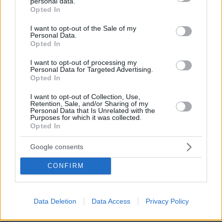
personal data.
grant or deny consent to Google and its third-party tags to
Opted In
use your data for below specified purposes in below Google
consent section.
I want to opt-out of the Sale of my
Personal Data.
Opted In
I want to opt-out of processing my
Personal Data for Targeted Advertising.
Opted In
I want to opt-out of Collection, Use,
Retention, Sale, and/or Sharing of my
Personal Data that Is Unrelated with the
Purposes for which it was collected.
Opted In
Google consents
CONFIRM
Data Deletion
Data Access
Privacy Policy
06.08.2026, 17:31
Αφροδίτη στον Ζυγό από σήμερα: Τα τυχερά