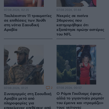
07.08.2026, 02:35
07.08.2026, 01:44
Τουλάχιστον 11 τραυματίες
Νεκρός σε πισίνα
σε επιθέσεις των Χούθι
24χρονος που
στη νότια Σαουδική
κατηγορήθηκε ότι
Αραβία
εξαπάτησε πρώην αστέρες
του NFL
2
07.08.2026, 00:57
07.08.2026, 01:21
Ο Ρόμπι Γουίλιαμς έφυγε,
Συναγερμός στη Σαουδική
αλλά το γιγαντιαίο ρομπότ
Αραβία μετά από
του έμεινε και «τρομάζει»
πληροφορίες για
τους γείτονες
επικείμενες επιθέσεις από