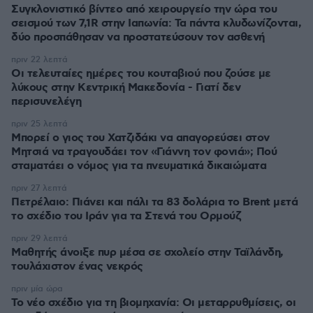
Συγκλονιστικό βίντεο από χειρουργείο την ώρα του
σεισμού των 7,1R στην Ιαπωνία: Τα πάντα κλυδωνίζονται,
δύο προσπάθησαν να προστατεύσουν τον ασθενή
πριν 22 λεπτά
Οι τελευταίες ημέρες του κουταβιού που ζούσε με
λύκους στην Κεντρική Μακεδονία - Γιατί δεν
περισυνελέγη
πριν 25 λεπτά
Μπορεί ο γιος του Χατζιδάκι να απαγορεύσει στον
Μητσιά να τραγουδάει τον «Γιάννη τον φονιά»; Πού
σταματάει ο νόμος για τα πνευματικά δικαιώματα
πριν 27 λεπτά
Πετρέλαιο: Πιάνει και πάλι τα 83 δολάρια το Brent μετά
το σχέδιο του Ιράν για τα Στενά του Ορμούζ
πριν 29 λεπτά
Μαθητής άνοιξε πυρ μέσα σε σχολείο στην Ταϊλάνδη,
τουλάχιστον ένας νεκρός
πριν μία ώρα
Το νέο σχέδιο για τη βιομηχανία: Οι μεταρρυθμίσεις, οι