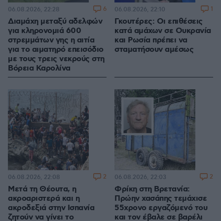
6
1
06.08.2026, 22:28
06.08.2026, 22:10
Διαμάχη μεταξύ αδελφών
Γκουτέρες: Οι επιθέσεις
για κληρονομιά 600
κατά αμάχων σε Ουκρανία
στρεμμάτων γης η αιτία
και Ρωσία πρέπει να
για το αιματηρό επεισόδιο
σταματήσουν αμέσως
με τους τρεις νεκρούς στη
Βόρεια Καρολίνα
2
2
06.08.2026, 22:08
06.08.2026, 22:03
Μετά τη Θέουτα, η
Φρίκη στη Βρετανία:
ακροαριστερά και η
Πρώην χασάπης τεμάχισε
ακροδεξιά στην Ισπανία
55χρονο εργαζόμενό του
ζητούν να γίνει το
και τον έβαλε σε βαρέλι