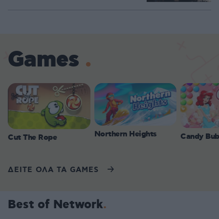
Games
Northern Heights
Candy Bub
Cut The Rope
ΔΕΙΤΕ ΟΛΑ ΤΑ GAMES
Best of Network