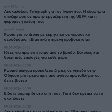
πριν 12 λεπτά
Αποκαλύψεις Telegraph για τον Ινφαντίνο: Η εξαψήφια
αποζημίωση σε πρώην εργαζόμενη της UEFA και η
φερόμενη σχέση τους
πριν 44 λεπτά
Ρωσία για το drone με εκρηκτικά σε γερμανικό
αεροδρόμιο: «Βιαστικά στημένη προβοκάτσια»
08.08.2026, 01:00
Ιδέες για πρωινό έτοιμο από το βράδυ: Εύκολες και
θρεπτικές επιλογές για κάθε μέρα
08.08.2026, 00:50
Ρωσικό πλήγμα προκάλεσε ζημιές σε γήπεδο στην
Οδησσό μία ημέρα πριν από αγώνα πρωταθλήματος,
δείτε βίντεο
08.08.2026, 00:30
Είδατε σαμιαμίδι στο σπίτι σας; Γιατί δεν πρέπει να το
σκοτώσετε
08.08.2026, 00:28
Αποκαλύφθηκε η αιτία θανάτου του 29χρονου πρώην