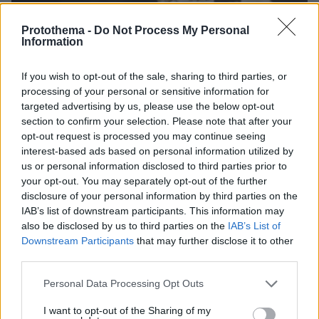
Protothema -
Do Not Process My Personal
Information
If you wish to opt-out of the sale, sharing to third parties, or
processing of your personal or sensitive information for
targeted advertising by us, please use the below opt-out
section to confirm your selection. Please note that after your
opt-out request is processed you may continue seeing
09.07.2026, 04:25
interest-based ads based on personal information utilized by
Σειρήνες σε Μπαχρέιν, Κουβέιτ και Κατάρ μετά τις απειλές
us or personal information disclosed to third parties prior to
του Ιράν για «συντριπτική» απάντηση στα αμερικανικά
πλήγματα
your opt-out. You may separately opt-out of the further
disclosure of your personal information by third parties on the
IAB’s list of downstream participants. This information may
also be disclosed by us to third parties on the
IAB’s List of
Downstream Participants
that may further disclose it to other
third parties.
Please note that this website/app uses one or more Google
Personal Data Processing Opt Outs
services and may gather and store information including but
not limited to your visit or usage behaviour. You may click to
I want to opt-out of the Sharing of my