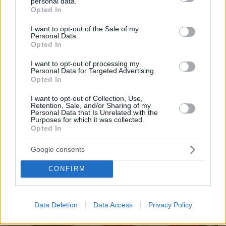
personal data.
grant or deny consent to Google and its third-party tags to
Opted In
use your data for below specified purposes in below Google
consent section.
I want to opt-out of the Sale of my
Personal Data.
Opted In
I want to opt-out of processing my
Personal Data for Targeted Advertising.
Opted In
I want to opt-out of Collection, Use,
Retention, Sale, and/or Sharing of my
Personal Data that Is Unrelated with the
Purposes for which it was collected.
Opted In
09.07.2026, 01:07
Google consents
Τραμπ μετά τα αμερικανικά πλήγματα στο Ιράν: «Αν συμβεί
ξανά, θα γίνει πολύ χειρότερο»
CONFIRM
Data Deletion
Data Access
Privacy Policy