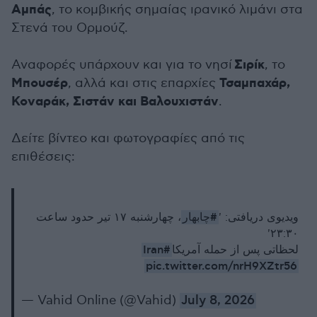
Αμπάς
, το κομβικής σημαίας ιρανικό λιμάνι στα
Στενά του Ορμούζ.
Σιρίκ
Αναφορές υπάρχουν και για το νησί
, το
Μπουσέρ
Τσαμπαχάρ,
, αλλά και στις επαρχίες
Κοναράκ, Σιστάν και Βαλουχιστάν
.
Δείτε βίντεο και φωτογραφίες από τις
επιθέσεις:
#چابهار
ویدیوی دریافتی: '
، چهارشنبه ۱۷ تیر حدود ساعت
۲۳:۳۰'
#Iran
لحظاتی پس از حمله آمریکا
pic.twitter.com/nrH9XZtr56
— Vahid Online (@Vahid)
July 8, 2026