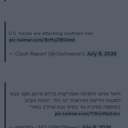
U.S. forces are attacking southern Iran.
pic.twitter.com/BrMyZ5hOm6
— Clash Report (@clashreport)
July 8, 2026
תיעוד מרגעי התקיפה האמריקנית בדרום איראן; מקור צבאי
לסוכנות הידיעות האיראנית "נור ניוז": "נפתח בקרוב
במתקפה מסיבית נגד בסיסי צבא ארה"ב באזור"
pic.twitter.com/YWioWp2vkv
— החדשות - N12 (@N12News)
July 8, 2026