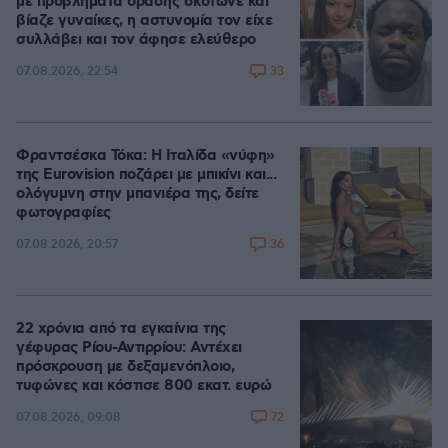
με προβλήματα όρασης σκότωνε και
βίαζε γυναίκες, η αστυνομία τον είχε
συλλάβει και τον άφησε ελεύθερο
33
07.08.2026, 22:54
Φραντσέσκα Τόκα: Η Ιταλίδα «νύφη»
της Eurovision ποζάρει με μπικίνι και...
ολόγυμνη στην μπανιέρα της, δείτε
φωτογραφίες
36
07.08.2026, 20:57
22 χρόνια από τα εγκαίνια της
γέφυρας Ρίου-Αντιρρίου: Αντέχει
πρόσκρουση με δεξαμενόπλοιο,
τυφώνες και κόστισε 800 εκατ. ευρώ
72
07.08.2026, 09:08