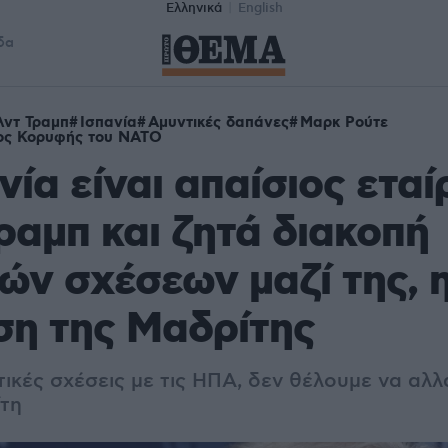
Ελληνικά
English
δα
λντ Τραμπ
Ισπανία
Αμυντικές δαπάνες
Μαρκ Ρούτε
ος Κορυφής του ΝΑΤΟ
νία είναι απαίσιος ετα
Τραμπ και ζητά διακοπή
ών σχέσεων μαζί της, 
ση της Μαδρίτης
ικές σχέσεις με τις ΗΠΑ, δεν θέλουμε να αλλ
τη