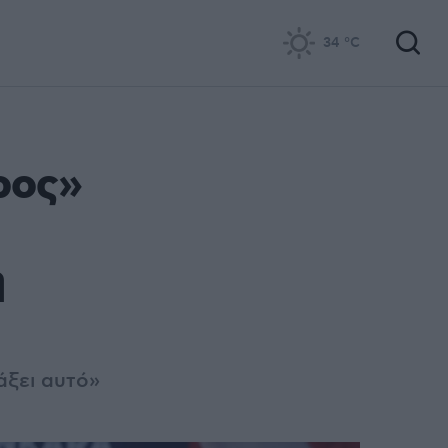
34
°C
ίρος»
η
άξει αυτό»