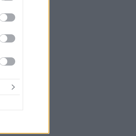
α
ις
α
Π.
ον