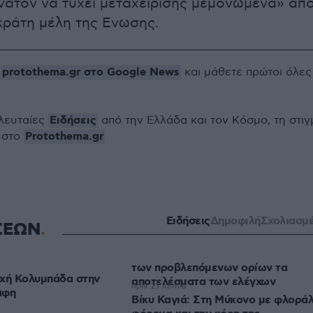
υνατόν να τύχει μεταχείρισης μεμονωμένα» απ
κράτη μέλη της Ενωσης.
protothema.gr στο Google News
ο
και μάθετε πρώτοι όλες
Ειδήσεις
ελευταίες
από την Ελλάδα και τον Κόσμο, τη στιγ
Protothema.gr
 στο
Ειδήσεις
Δημοφιλή
Σχολιασμ
ΣΕΩΝ
των προβλεπόμενων ορίων τα
οχή Κολυμπάδα στην
αποτελέσματα των ελέγχων
πριν 21 λεπτά
άφη
Βίκυ Καγιά: Στη Μύκονο με φλορά