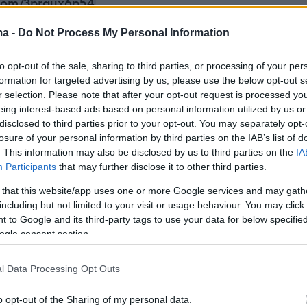
.com/3prqux6p54
ma -
Do Not Process My Personal Information
esponse 47 (@RapidResponse47)
July 8, 2026
to opt-out of the sale, sharing to third parties, or processing of your per
formation for targeted advertising by us, please use the below opt-out s
r selection. Please note that after your opt-out request is processed y
eing interest-based ads based on personal information utilized by us or
disclosed to third parties prior to your opt-out. You may separately opt-
losure of your personal information by third parties on the IAB’s list of
ίναι ένας απαίσιος εταίρος στο ΝΑΤΟ. Δεν
. This information may also be disclosed by us to third parties on the
IA
 Δεν πληρώνουν. Δεν θέλω καμία σχέση με τη
Participants
that may further disclose it to other third parties.
κόψτε κάθε εμπόριο με την
Ισπανία
, παρακαλώ
 that this website/app uses one or more Google services and may gath
ανομένων των επισκέψεων», δήλωσε ο Τραμπ,
including but not limited to your visit or usage behaviour. You may click 
ος στον Αμερικανό ΥΠΟΙΚ
Σκοτ Μπέσεντ
.
 to Google and its third-party tags to use your data for below specifi
ogle consent section.
l Data Processing Opt Outs
 την επίθεσή του, ανέφερε: «Μην τους μιλάτε
αμένη υπόθεση, κακοί άνθρωποι».
«Βγάζουν τό
o opt-out of the Sharing of my personal data.