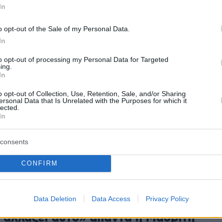
εμάς και θα φροντίσουμε να βγάζουν πολύ
In
ρόσθεσε, εκτιμώντας ότι σύντομα η Μαδρίτη θ
o opt-out of the Sale of my Personal Data.
ει τις ΗΠΑ να επαναλάβει τις εμπορικές σχέσε
In
to opt-out of processing my Personal Data for Targeted
ing.
In
 εκφράσει επανειλημμένα την ενόχλησή του γι
 Ισπανίας, η οποία δεν έχει συμφωνήσει στον
o opt-out of Collection, Use, Retention, Sale, and/or Sharing
ersonal Data that Is Unrelated with the Purposes for which it
υ ΝΑΤΟ για αμυντικές δαπάνες στο 5% του ΑΕ
lected.
In
 σοσιαλιστική κυβέρνηση της Μαδρίτης είχε
πιτρέψει στις ΗΠΑ να χρησιμοποιήσουν τον
consents
έριο χώρο ή βάσεις στο ισπανικό έδαφος για τ
Ιράν.
CONFIRM
Data Deletion
Data Access
Privacy Policy
αιρετικές σχέσεις με τις ΗΠΑ, δεν
 αλλάξει αυτό» απαντά η Μαδρίτη