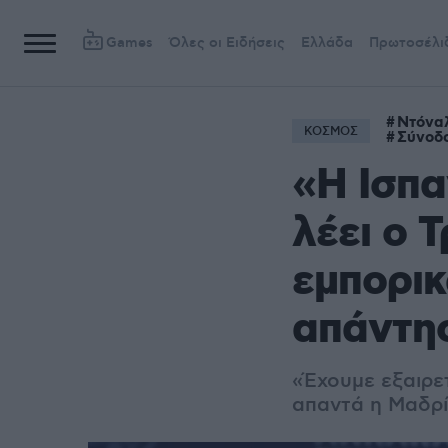
Games
Όλες οι Ειδήσεις
Ελλάδα
Πρωτοσέλι
Ντόνα
ΚΟΣΜΟΣ
Σύνοδ
«Η Ισπα
λέει ο 
εμπορικ
απάντη
«Έχουμε εξαιρετ
απαντά η Μαδρί