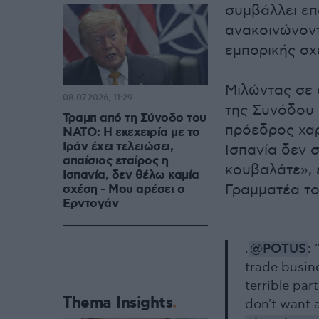
συμβάλλει επ
ανακοινώνοντ
εμπορικής σχ
Μιλώντας σε 
08.07.2026, 11:29
της Συνόδου 
Τραμπ από τη Σύνοδο του
πρόεδρος χαρ
ΝΑΤΟ: Η εκεχειρία με το
Ιράν έχει τελειώσει,
Ισπανία δεν 
απαίσιος εταίρος η
κουβαλάτε», 
Ισπανία, δεν θέλω καμία
Γραμματέα το
σχέση - Μου αρέσει ο
Ερντογάν
.
@POTUS
:
trade busin
terrible par
Thema Insights
don't want 