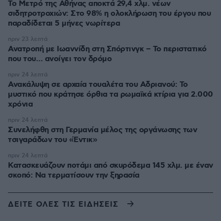
Το Μετρό της Αθήνας αποκτά 29,4 χλμ. νέων
σιδητροτροχιών: Στο 98% η ολοκλήρωση του έργου που
παραδίδεται 5 μήνες νωρίτερα
πριν 23 λεπτά
Ανατροπή με Ιωαννίδη στη Σπόρτινγκ – Το περιστατικό
που του… ανοίγει τον δρόμο
πριν 24 λεπτά
Ανακάλυψη σε αρχαία τουαλέτα του Αδριανού: Το
μυστικό που κράτησε όρθια τα ρωμαϊκά κτίρια για 2.000
χρόνια
πριν 24 λεπτά
Συνελήφθη στη Γερμανία μέλος της οργάνωσης των
τσιγαράδων του «Έντικ»
πριν 24 λεπτά
Κατασκευάζουν ποτάμι από σκυρόδεμα 145 χλμ. με έναν
σκοπό: Να τερματίσουν την ξηρασία
ΔΕΙΤΕ ΟΛΕΣ ΤΙΣ ΕΙΔΗΣΕΙΣ