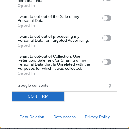
Από την άλλη πλευρά, αν φανεί ότι αποδέχεται
personal data.
grant or deny consent to Google and its third-party tags to
Opted In
μια συμφωνία που παρακάμπτει τα ισραηλινά
use your data for below specified purposes in below Google
consent section.
αιτήματα, θα δεχθεί πίεση από παντού: από τη
I want to opt-out of the Sale of my
Personal Data.
δεξιά του, από τους εταίρους του στον
Opted In
κυβερνητικό συνασπισμό, από τους πρώην
I want to opt-out of processing my
συμμάχους του και από την αντιπολίτευση.
Personal Data for Targeted Advertising.
Opted In
Ο Αβίγκντορ Λίμπερμαν, άλλοτε σύμμαχος και
I want to opt-out of Collection, Use,
σήμερα σκληρός επικριτής του, χαρακτήρισε
Retention, Sale, and/or Sharing of my
Personal Data that Is Unrelated with the
την πιθανή συμφωνία «καταστροφή από την
Purposes for which it was collected.
Opted In
οπτική του Ισραήλ». Ο Γιαΐρ Λαπίντ, ηγέτης της
κεντρώας αντιπολίτευσης, είπε ότι ελπίζει οι
Google consents
πληροφορίες να μην είναι αληθινές. Αν είναι,
CONFIRM
πρόσθεσε, πρόκειται για μία από τις πιο
σοκαριστικές αποτυχίες της ισραηλινής
εξωτερικής πολιτικής και πολιτικής ασφαλείας.
Data Deletion
Data Access
Privacy Policy
Αυτές οι αντιδράσεις δείχνουν ότι το ζήτημα