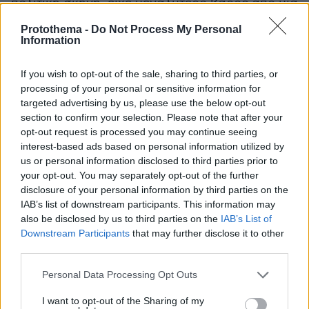
πολιτική σκηνή, είχε μεγαλύτερο βάρος από μια
τυπική διπλωματική παρατήρηση. Έδειχνε ότι η
Protothema -
Do Not Process My Personal
Ουάσιγκτον δεν θέλει άλλη ανάφλεξη. Ακόμη
Information
κι αν αυτή αφορά τη Χεζμπολάχ.
If you wish to opt-out of the sale, sharing to third parties, or
processing of your personal or sensitive information for
Ο Νετανιάχου ανάμεσα στον Τραμπ και την
targeted advertising by us, please use the below opt-out
εσωτερική πίεση
section to confirm your selection. Please note that after your
Ο Μπέντζαμιν Νετανιάχου βρίσκεται μπροστά
opt-out request is processed you may continue seeing
interest-based ads based on personal information utilized by
σε μια εξαιρετικά δύσκολη εξίσωση. Από τη μία
us or personal information disclosed to third parties prior to
πλευρά, δεν θέλει να συγκρουστεί δημόσια με
your opt-out. You may separately opt-out of the further
τον Τραμπ. Η σχέση του με τον Αμερικανό
disclosure of your personal information by third parties on the
Πρόεδρο αποτελεί βασικό κομμάτι του
IAB’s list of downstream participants. This information may
also be disclosed by us to third parties on the
IAB’s List of
πολιτικού του αφηγήματος. Την έχει
Downstream Participants
that may further disclose it to other
παρουσιάσει επί χρόνια ως απόδειξη ότι μόνο ο
third parties.
ίδιος μπορεί να εξασφαλίσει για το Ισραήλ την
Please note that this website/app uses one or more Google
πλήρη στήριξη της Ουάσιγκτον.
Personal Data Processing Opt Outs
services and may gather and store information including but
not limited to your visit or usage behaviour. You may click to
I want to opt-out of the Sharing of my