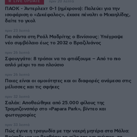
LIVE UPDATE
πριν 20 λεπτά
ΠΑΟΚ - Άντερλεχτ 0-1 (ημίχρονο): Παλεύει για την
ισοφάριση ο «Δικέφαλος», έχασε πέναλτι ο Μιχαηλίδης,
πριν 23 λεπτά
Για πάντα στη Ρεάλ Μαδρίτης ο Βινίσιους: Yπέγραψε
νέο συμβόλαιο έως το 2032 ο Βραζιλιάνος
πριν 26 λεπτά
Σφουγγάτο: 8 τρόποι να το φτιάξουμε – Από το πιο
απλό μέχρι το πιο πλούσιο
πριν 26 λεπτά
Ποιες είναι οι ομοιότητες και οι διαφορές ανάμεσα στις
μέλισσες και τις σφήκες
πριν 32 λεπτά
Σαλάχ: Αποθεώθηκε από 25.000 φίλους της
Τραμπζονσπόρ στο «Papara Park», βίντεο και
φωτογραφίες
πριν 33 λεπτά
Πώς έγινε η τραγωδία με την νεκρή μητέρα στα Μάλια: