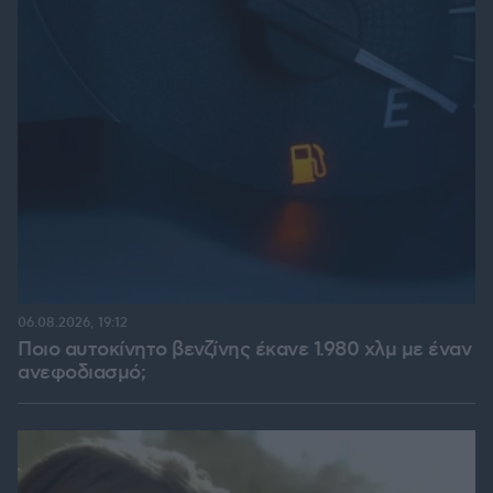
06.08.2026, 19:12
Ποιο αυτοκίνητο βενζίνης έκανε 1.980 χλμ με έναν
ανεφοδιασμό;