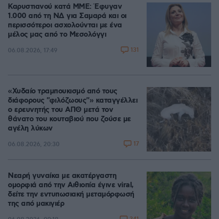
Καρυστιανού κατά ΜΜΕ: Έφυγαν
1.000 από τη ΝΔ για Σαμαρά και οι
περισσότεροι ασχολούνται με ένα
μέλος μας από το Μεσολόγγι
131
06.08.2026, 17:49
«Χυδαίο τραμπουκισμό από τους
διάφορους "φιλόζωους"» καταγγέλλει
ο ερευνητής του ΑΠΘ μετά τον
θάνατο του κουταβιού που ζούσε με
αγέλη λύκων
17
06.08.2026, 20:30
Νεαρή γυναίκα με ακατέργαστη
ομορφιά από την Αιθιοπία έγινε viral,
δείτε την εντυπωσιακή μεταμόρφωσή
της από μακιγιέρ