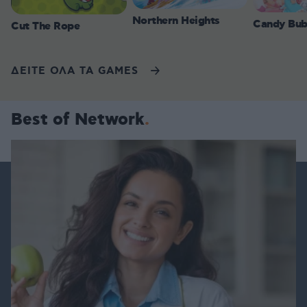
Northern Heights
Candy Bub
Cut The Rope
ΔΕΙΤΕ ΟΛΑ ΤΑ GAMES
Best of Network