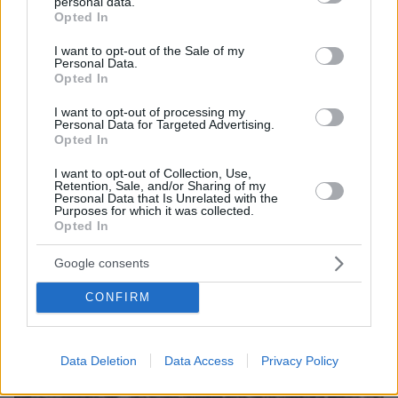
personal data.
grant or deny consent to Google and its third-party tags to
Opted In
use your data for below specified purposes in below Google
consent section.
I want to opt-out of the Sale of my
Personal Data.
Opted In
I want to opt-out of processing my
Personal Data for Targeted Advertising.
Opted In
06.08.2026, 18:00
I want to opt-out of Collection, Use,
Γιώργος Παράσχος: Χαμογελαστός, δίνει τη μάχη
Retention, Sale, and/or Sharing of my
Personal Data that Is Unrelated with the
του με τον καρκίνο, μπήκε στο νοσοκομείο για νέα
Purposes for which it was collected.
θεραπεία
Opted In
Google consents
CONFIRM
Data Deletion
Data Access
Privacy Policy