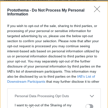
Βούτηξε για να βοηθήσει τη φίλη της και πνίγηκε, τα
παιδιά φώναζαν για βοήθεια
Protothema -
Do Not Process My Personal
Information
ΔΕΙΤΕ ΟΛΕΣ ΤΙΣ ΕΙΔΗΣΕΙΣ
If you wish to opt-out of the sale, sharing to third parties, or
processing of your personal or sensitive information for
targeted advertising by us, please use the below opt-out
ΤΑ ΠΙΟ ΔΗΜΟΦΙΛΗ
section to confirm your selection. Please note that after your
opt-out request is processed you may continue seeing
interest-based ads based on personal information utilized by
us or personal information disclosed to third parties prior to
your opt-out. You may separately opt-out of the further
disclosure of your personal information by third parties on the
IAB’s list of downstream participants. This information may
also be disclosed by us to third parties on the
IAB’s List of
Downstream Participants
that may further disclose it to other
third parties.
Please note that this website/app uses one or more Google
Personal Data Processing Opt Outs
services and may gather and store information including but
not limited to your visit or usage behaviour. You may click to
I want to opt-out of the Sharing of my