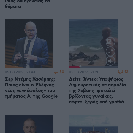
ίδιας οικογένειας τα
θύματα
Loaded
:
100.00%
50
43
05.08.2026, 21:43
05.08.2026, 21:28
Σερ Ντέμης Χασάμπης:
Δείτε βίντεο: Υποψήφιος
Ποιος είναι ο Έλληνας
Δημοκρατικός σε παραλία
νέος «εγκέφαλος» του
της Χαβάης προκαλεί
τμήματος AI της Google
βρίζοντας γυναίκες,
πέφτει ξερός από γροθιά