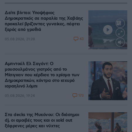
Δείτε βίντεο: Υποψήφιος
Δημοκρατικός σε παραλία της Χαβάης
προκαλεί βρίζοντας γυναίκες, πέφτει
ξερός από γροθιά
43
05.08.2026, 21:28
Loaded
:
100.00%
Αμπντούλ Ελ Σαγέντ: Ο
μουσουλμάνος γιατρός από το
Μίσιγκαν που κέρδισε το χρίσμα των
Δημοκρατικών, κόντρα στο ισχυρό
ισραηλινό λόμπι
173
05.08.2026, 19:24
Στα decks της Μυκόνου: Οι διάσημοι
dj, οι αμοιβές τους και οι sold out
ξέφρενες μέρες και νύχτες