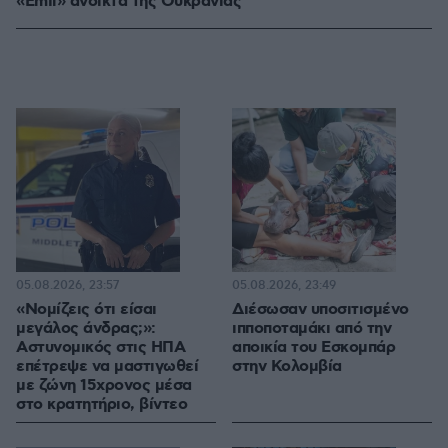
«Emil» ανοικτά της Ουκρανίας
05.08.2026, 23:57
05.08.2026, 23:49
«Νομίζεις ότι είσαι
Διέσωσαν υποσιτισμένο
μεγάλος άνδρας;»:
ιπποποταμάκι από την
Αστυνομικός στις ΗΠΑ
αποικία του Εσκομπάρ
επέτρεψε να μαστιγωθεί
στην Κολομβία
με ζώνη 15χρονος μέσα
στο κρατητήριο, βίντεο