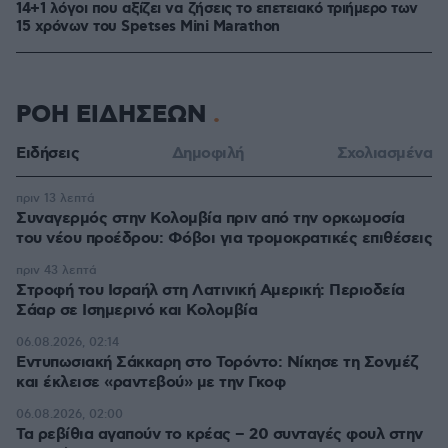
14+1 λόγοι που αξίζει να ζήσεις το επετειακό τριήμερο των
15 χρόνων του Spetses Mini Marathon
ΡΟΗ ΕΙΔΗΣΕΩΝ
Ειδήσεις
Δημοφιλή
Σχολιασμένα
πριν 13 λεπτά
Συναγερμός στην Κολομβία πριν από την ορκωμοσία
του νέου προέδρου: Φόβοι για τρομοκρατικές επιθέσεις
πριν 43 λεπτά
Στροφή του Ισραήλ στη Λατινική Αμερική: Περιοδεία
Σάαρ σε Ισημερινό και Κολομβία
06.08.2026, 02:14
Εντυπωσιακή Σάκκαρη στο Τορόντο: Νίκησε τη Σονμέζ
και έκλεισε «ραντεβού» με την Γκοφ
06.08.2026, 02:00
Τα ρεβίθια αγαπούν το κρέας – 20 συνταγές φουλ στην