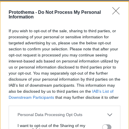
Οι τρεις λόγοι που ο Κυριάκος
Μητσοτάκης πάει τις κάλπες για Μάιο
Protothema -
Do Not Process My Personal
Information
451
05.08.2026, 10:13
If you wish to opt-out of the sale, sharing to third parties, or
processing of your personal or sensitive information for
targeted advertising by us, please use the below opt-out
section to confirm your selection. Please note that after your
opt-out request is processed you may continue seeing
interest-based ads based on personal information utilized by
us or personal information disclosed to third parties prior to
Games
your opt-out. You may separately opt-out of the further
disclosure of your personal information by third parties on the
IAB’s list of downstream participants. This information may
also be disclosed by us to third parties on the
IAB’s List of
Downstream Participants
that may further disclose it to other
third parties.
Please note that this website/app uses one or more Google
Personal Data Processing Opt Outs
Northern Heights
Candy Bub
Cut The Rope
services and may gather and store information including but
not limited to your visit or usage behaviour. You may click to
I want to opt-out of the Sharing of my