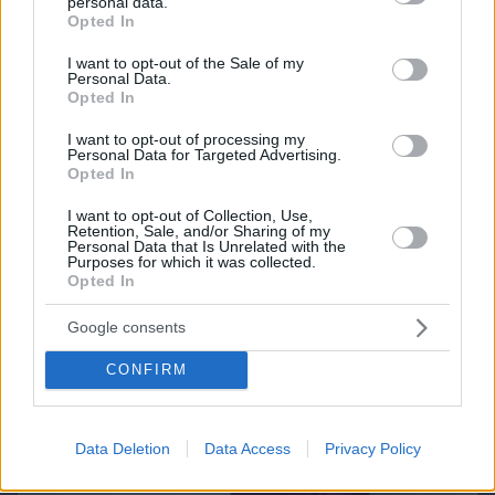
personal data.
grant or deny consent to Google and its third-party tags to
Opted In
use your data for below specified purposes in below Google
ΔΕΙΤΕ ΟΛΑ ΤΑ GAMES
consent section.
I want to opt-out of the Sale of my
Personal Data.
Opted In
Best of Network
I want to opt-out of processing my
Personal Data for Targeted Advertising.
Opted In
I want to opt-out of Collection, Use,
Retention, Sale, and/or Sharing of my
Personal Data that Is Unrelated with the
Purposes for which it was collected.
Opted In
Google consents
CONFIRM
Data Deletion
Data Access
Privacy Policy