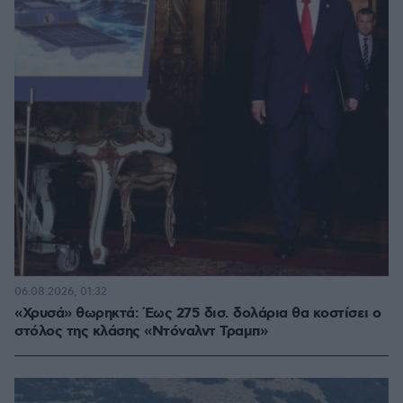
06.08.2026, 01:32
«Χρυσά» θωρηκτά: Έως 275 δισ. δολάρια θα κοστίσει ο
στόλος της κλάσης «Ντόναλντ Τραμπ»