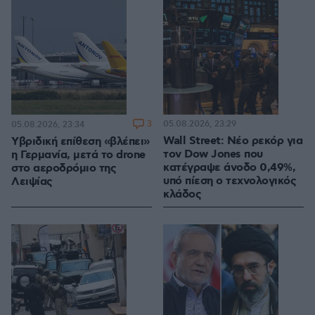
3
05.08.2026, 23:29
05.08.2026, 23:34
Wall Street: Νέο ρεκόρ για
Υβριδική επίθεση «βλέπει»
τον Dow Jones που
η Γερμανία, μετά το drone
κατέγραψε άνοδο 0,49%,
στο αεροδρόμιο της
υπό πίεση ο τεχνολογικός
Λειψίας
κλάδος