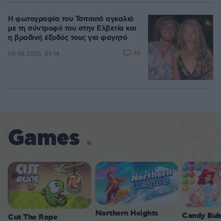
Η φωτογραφία του Τσιτσιπά αγκαλιά
με τη σύντροφό του στην Ελβετία και
η βραδινή έξοδός τους για φαγητό
46
08.08.2026, 09:14
Games
Northern Heights
Candy Bub
Cut The Rope