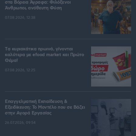
στα Βόρεια Άγραφα: Φιλόξενοι
Άνθρωποι, ανόθευτη Φύση
07.08.2026, 12:38
Tα κυριακάτικα πρωινά, γίνονται
καλύτερα με efood market και Πρώτο
Θέμα!
07.08.2026, 12:25
Επαγγελματική Εκπαίδευση &
Εξειδίκευση: Το Mοντέλο που σε Bάζει
στην Aγορά Eργασίας
26.07.2026, 09:54