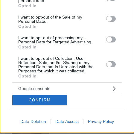
personal data.
grant or deny consent to Google and its third-party tags to
Opted In
use your data for below specified purposes in below Google
consent section.
I want to opt-out of the Sale of my
Personal Data.
Opted In
I want to opt-out of processing my
Personal Data for Targeted Advertising.
Opted In
I want to opt-out of Collection, Use,
Retention, Sale, and/or Sharing of my
Personal Data that Is Unrelated with the
Purposes for which it was collected.
Opted In
08.08.2026, 09:25
Google consents
Βίντεο: Μεθυσμένη σκότωσε νύφη λίγες ώρες
μετά τον γάμο της και στο τμήμα ζητούσε
CONFIRM
κλαίγοντας τον πατέρα της
Data Deletion
Data Access
Privacy Policy