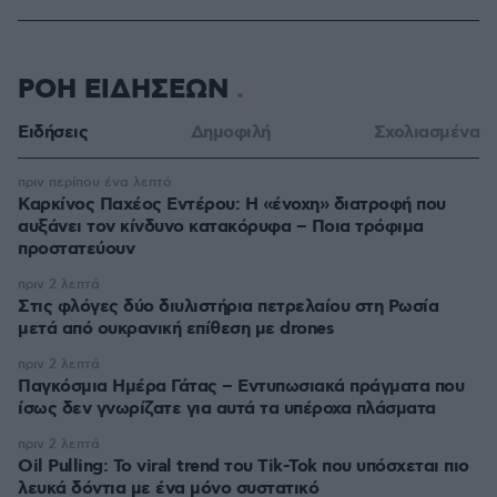
ΡΟΗ ΕΙΔΗΣΕΩΝ
Ειδήσεις
Δημοφιλή
Σχολιασμένα
πριν περίπου ένα λεπτό
Καρκίνος Παχέος Εντέρου: Η «ένοχη» διατροφή που
αυξάνει τον κίνδυνο κατακόρυφα – Ποια τρόφιμα
προστατεύουν
πριν 2 λεπτά
Στις φλόγες δύο διυλιστήρια πετρελαίου στη Ρωσία
μετά από ουκρανική επίθεση με drones
πριν 2 λεπτά
Παγκόσμια Ημέρα Γάτας – Εντυπωσιακά πράγματα που
ίσως δεν γνωρίζατε για αυτά τα υπέροχα πλάσματα
πριν 2 λεπτά
Oil Pulling: To viral trend του Tik-Tok που υπόσχεται πιο
λευκά δόντια με ένα μόνο συστατικό