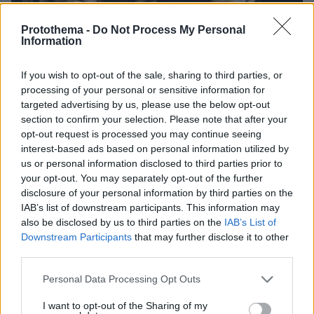
Protothema -
Do Not Process My Personal
Information
If you wish to opt-out of the sale, sharing to third parties, or
processing of your personal or sensitive information for
targeted advertising by us, please use the below opt-out
section to confirm your selection. Please note that after your
08.08.2026, 08:57
opt-out request is processed you may continue seeing
Το «σκουλήκι του διαβόλου» που ζει 1,3 χιλιόμετρα
interest-based ads based on personal information utilized by
κάτω από τη Γη και αλλάζει όσα γνωρίζαμε για τη
us or personal information disclosed to third parties prior to
ζωή: «Οι άνθρωποι δεν κυβερνάμε τον κόσμο»
your opt-out. You may separately opt-out of the further
disclosure of your personal information by third parties on the
IAB’s list of downstream participants. This information may
also be disclosed by us to third parties on the
IAB’s List of
Downstream Participants
that may further disclose it to other
third parties.
Please note that this website/app uses one or more Google
Personal Data Processing Opt Outs
services and may gather and store information including but
not limited to your visit or usage behaviour. You may click to
I want to opt-out of the Sharing of my