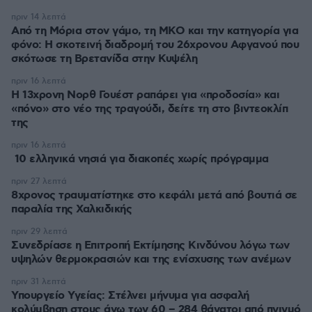
πριν 14 λεπτά
Από τη Μόρια στον γάμο, τη ΜΚΟ και την κατηγορία για
φόνο: Η σκοτεινή διαδρομή του 26χρονου Αφγανού που
σκότωσε τη Βρετανίδα στην Κυψέλη
πριν 16 λεπτά
Η 13χρονη Νορθ Γουέστ ραπάρει για «προδοσία» και
«πόνο» στο νέο της τραγούδι, δείτε τη στο βιντεοκλίπ
της
πριν 16 λεπτά
10 ελληνικά νησιά για διακοπές χωρίς πρόγραμμα
πριν 27 λεπτά
8χρονος τραυματίστηκε στο κεφάλι μετά από βουτιά σε
παραλία της Χαλκιδικής
πριν 29 λεπτά
Συνεδρίασε η Επιτροπή Εκτίμησης Κινδύνου λόγω των
υψηλών θερμοκρασιών και της ενίσχυσης των ανέμων
πριν 31 λεπτά
Υπουργείο Υγείας: Στέλνει μήνυμα για ασφαλή
κολύμβηση στους άνω των 60 – 284 θάνατοι από πνιγμό