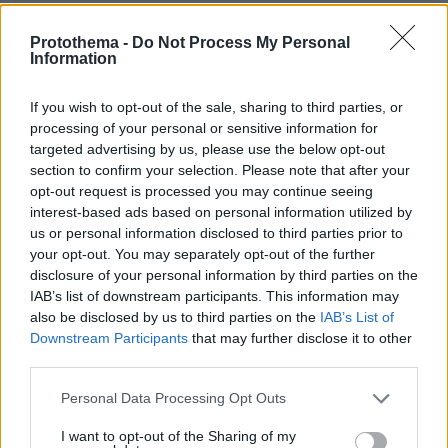
πριν 19 λεπτά
Στον εισαγγελέα σήμερα η 46χρονη που κατηγορείται
Protothema -
Do Not Process My Personal
για την επίθεση στη Marfin, πέρασε τη νύχτα στα
Information
κρατητήρια της ΓΑΔΑ
πριν 19 λεπτά
If you wish to opt-out of the sale, sharing to third parties, or
Σάλος στη Λιθουανία από σαμποτάζ σε προσπάθεια
processing of your personal or sensitive information for
ρεκόρ powerlifting από Βελγίδα: «Είμαι ρατσιστής και
targeted advertising by us, please use the below opt-out
το έκανα επίτηδες» έγραψε ο δράστης
section to confirm your selection. Please note that after your
opt-out request is processed you may continue seeing
πριν 31 λεπτά
interest-based ads based on personal information utilized by
Η Ιουλία Καλλιμάνη θύμωσε με θεατή που της πέταξε
us or personal information disclosed to third parties prior to
λουλούδια στην Ηγουμενίτσα: Του τα επέστρεψε στο
your opt-out. You may separately opt-out of the further
κεφάλι και είπε «εσένα σ' αρέσει αυτό...», δείτε βίντεο
disclosure of your personal information by third parties on the
ΜΙΧΑΛΗΣ ΣΤΟΥΚΑΣ
IAB’s list of downstream participants. This information may
πριν 35 λεπτά
also be disclosed by us to third parties on the
IAB’s List of
Καλός ο σχεδιασμός, αλλά οι φωτιές... δεν τον
Downstream Participants
that may further disclose it to other
υπολογίζουν
third parties.
ΣΤΕΛΙΟΣ ΖΩΝΤΟΣ
Please note that this website/app uses one or more Google
Personal Data Processing Opt Outs
πριν 36 λεπτά
services and may gather and store information including but
Όταν το ψέμα τηρεί ωράριο γραφείου
not limited to your visit or usage behaviour. You may click to
I want to opt-out of the Sharing of my