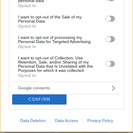
personal data.
ΠΑΝΟΣ ΛΟΥΚΑΚΟΣ
grant or deny consent to Google and its third-party tags to
Opted In
πριν 37 λεπτά
use your data for below specified purposes in below Google
Επάγγελμα βουλευτής: το «ηθικό» και το υλικό
consent section.
I want to opt-out of the Sale of my
«πλεονέκτημα»
Personal Data.
Opted In
ΔΕΙΤΕ ΟΛΕΣ ΤΙΣ ΕΙΔΗΣΕΙΣ
I want to opt-out of processing my
Personal Data for Targeted Advertising.
Opted In
I want to opt-out of Collection, Use,
Retention, Sale, and/or Sharing of my
ΤΑ ΠΙΟ ΔΗΜΟΦΙΛΗ
Personal Data that Is Unrelated with the
Purposes for which it was collected.
Opted In
Google consents
CONFIRM
Data Deletion
Data Access
Privacy Policy