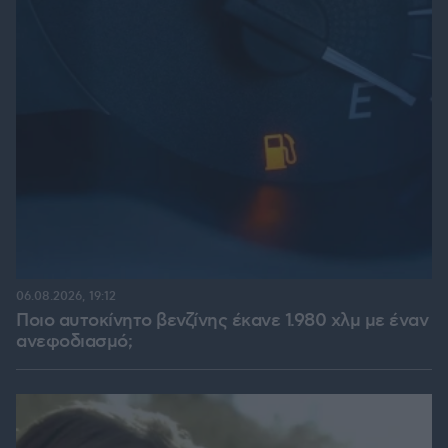
06.08.2026, 19:12
Ποιο αυτοκίνητο βενζίνης έκανε 1.980 χλμ με έναν
ανεφοδιασμό;