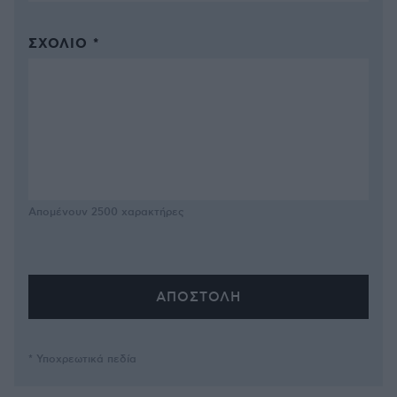
ΣΧΌΛΙΟ *
Απομένουν
2500
χαρακτήρες
* Υποχρεωτικά πεδία