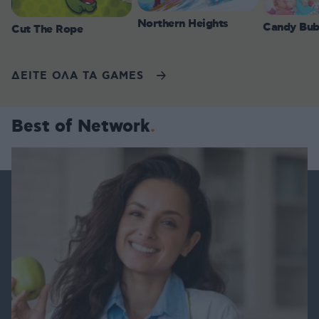
Northern Heights
Candy Bub
Cut The Rope
ΔΕΙΤΕ ΟΛΑ ΤΑ GAMES
Best of Network