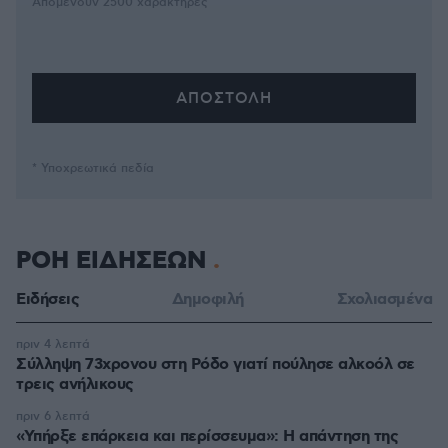
Απομένουν
2500
χαρακτήρες
* Υποχρεωτικά πεδία
ΡΟΗ ΕΙΔΗΣΕΩΝ
Ειδήσεις
Δημοφιλή
Σχολιασμένα
πριν 4 λεπτά
Σύλληψη 73χρονου στη Ρόδο γιατί πούλησε αλκοόλ σε
τρεις ανήλικους
πριν 6 λεπτά
«Υπήρξε επάρκεια και περίσσευμα»: Η απάντηση της