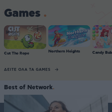
Games
Northern Heights
Candy Bub
Cut The Rope
ΔΕΙΤΕ ΟΛΑ ΤΑ GAMES
Best of Network