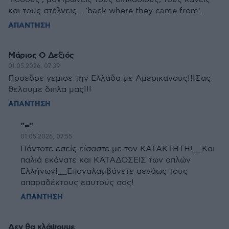
και τους στέλνεις... 'back where they came from'.
ΑΠΑΝΤΗΣΗ
Μάριος Ο Δεξιός
01.05.2026, 07:39
Προεδρε γεμισε την Ελλάδα με Αμερικανους!!!Σας
θελουμε διπλα μας!!!
ΑΠΑΝΤΗΣΗ
"="
01.05.2026, 07:55
Πάντοτε εσείς είσαστε με τον ΚΑΤΑΚΤΗΤΗ!__Και
παλιά εκάνατε και ΚΑΤΑΔΟΣΕΙΣ των απλών
Ελλήνων!__Επαναλαμβάνετε αενάως τους
απαραδέκτους εαυτούς σας!
ΑΠΑΝΤΗΣΗ
Δεν θα κλάψουμε