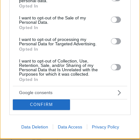
personal data.
grant or deny consent to Google and its third-party tags to
Opted In
use your data for below specified purposes in below Google
ΌΝΟΜΑ *
consent section.
I want to opt-out of the Sale of my
Personal Data.
Opted In
I want to opt-out of processing my
Personal Data for Targeted Advertising.
EMAIL
Opted In
I want to opt-out of Collection, Use,
Retention, Sale, and/or Sharing of my
Personal Data that Is Unrelated with the
Purposes for which it was collected.
Opted In
ΣΧΌΛΙΟ *
Google consents
CONFIRM
Data Deletion
Data Access
Privacy Policy