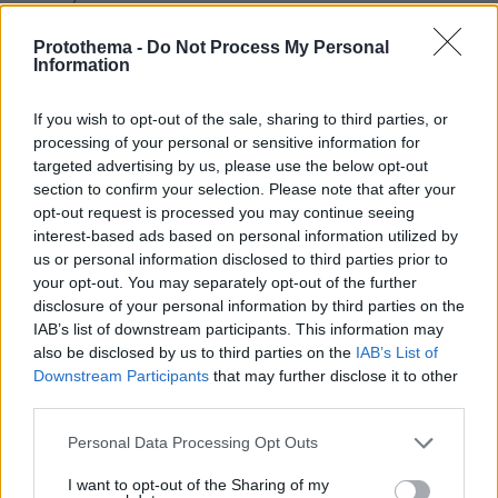
κατακόρυφα
ΑΠΑΝΤΗΣΗ
Protothema -
Do Not Process My Personal
Information
Διωκόμενος κυρ - Παντελής
If you wish to opt-out of the sale, sharing to third parties, or
01.05.2026, 00:40
processing of your personal or sensitive information for
Οι Ευρωπαίοι βοηθάνε την Ουκρανία που δεν είναι
targeted advertising by us, please use the below opt-out
σύμμαχος τους αλλά δεν στηρίζουν (δεν μιλάμε για
section to confirm your selection. Please note that after your
βοήθεια αλλά για στήριξη) τις ΗΠΑ που είναι
opt-out request is processed you may continue seeing
σύμμαχος τους και τους έσωσε στον Β παγκόσμιο και
interest-based ads based on personal information utilized by
τους γλύτωσε από τα δόντια της Ρωσικής αρκούδας
us or personal information disclosed to third parties prior to
μέχρι πρόσφατα
your opt-out. You may separately opt-out of the further
disclosure of your personal information by third parties on the
ΑΠΑΝΤΗΣΗ
IAB’s list of downstream participants. This information may
also be disclosed by us to third parties on the
IAB’s List of
Downstream Participants
that may further disclose it to other
ΦΟΡΤΩΣΗ ΠΕΡΙΣΣΟΤΕΡΩΝ ΣΧΟΛΙΩΝ
third parties.
Please note that this website/app uses one or more Google
Personal Data Processing Opt Outs
services and may gather and store information including but
ΠΡΟΣΘΗΚΗ ΣΧΟΛΙΟΥ
not limited to your visit or usage behaviour. You may click to
I want to opt-out of the Sharing of my