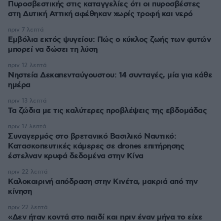
Πυροσβεστικής στις καταγγελίες ότι οι πυροσβέστες
στη Δυτική Αττική αφέθηκαν χωρίς τροφή και νερό
πριν 7 λεπτά
Εμβόλια εκτός ψυγείου: Πώς ο κύκλος ζωής των φυτών
μπορεί να δώσει τη λύση
πριν 12 λεπτά
Νηστεία Δεκαπενταύγουστου: 14 συνταγές, μία για κάθε
ημέρα
πριν 13 λεπτά
Τα ζώδια με τις καλύτερες προβλέψεις της εβδομάδας
πριν 17 λεπτά
Συναγερμός στο βρετανικό Βασιλικό Ναυτικό:
Κατασκοπευτικές κάμερες σε drones επιτήρησης
έστελναν κρυφά δεδομένα στην Κίνα
πριν 22 λεπτά
Καλοκαιρινή απόδραση στην Κινέτα, μακριά από την
κίνηση
πριν 22 λεπτά
«Δεν ήταν κοντά στο παιδί και πριν έναν μήνα το είχε