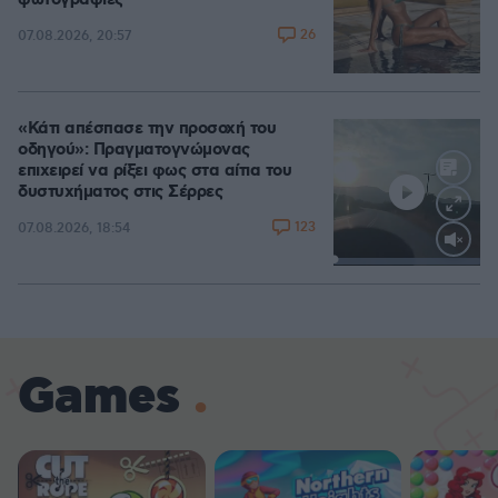
φωτογραφίες
26
07.08.2026, 20:57
«Κάτι απέσπασε την προσοχή του
οδηγού»: Πραγματογνώμονας
επιχειρεί να ρίξει φως στα αίτια του
δυστυχήματος στις Σέρρες
123
07.08.2026, 18:54
Loaded
:
100.00%
Games