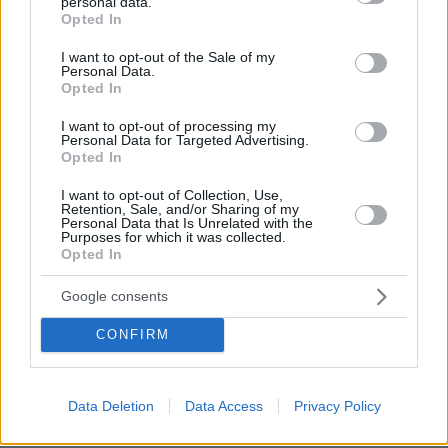
personal data.
grant or deny consent to Google and its third-party tags to
Opted In
use your data for below specified purposes in below Google
consent section.
I want to opt-out of the Sale of my
Personal Data.
Opted In
I want to opt-out of processing my
Personal Data for Targeted Advertising.
Opted In
I want to opt-out of Collection, Use,
Retention, Sale, and/or Sharing of my
Personal Data that Is Unrelated with the
Purposes for which it was collected.
Opted In
Google consents
CONFIRM
07.08.2026, 15:59
Είδος υπό εξαφάνιση οι υπερπολύτεκνοι στην
Data Deletion
Data Access
Privacy Policy
Ελλάδα που γερνάει: Τα... δύο ταψιά μεσημεριανό,
τα επιδόματα, η καθημερινότητά τους