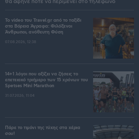
θα άφηνε ποτέ να περιμένει στο τηλέφωνο
To video του Travel.gr από το ταξίδι
στα Βόρεια Άγραφα: Φιλόξενοι
Άνθρωποι, ανόθευτη Φύση
07.08.2026, 12:38
14+1 λόγοι που αξίζει να ζήσεις το
επετειακό τριήμερο των 15 χρόνων του
Spetses Mini Marathon
31.07.2026, 11:04
Πάρε το τιμόνι της τύχης στα χέρια
σου!