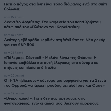
Γιατί ο πάγος στα bar είναι τόσο διάφανος ενώ στο σπίτι
θολώνει;
πριν 15 λεπτά
Λεοντίτο Αργιθέας: Στο καφενείο του παπά Χρήστου,
κάτω από τον «Πλάτανο του Καραϊσκάκη»
πριν 16 λεπτά
Δεύτερη εβδομάδα κερδών στη Wall Street: Νέο ρεκόρ
για τον S&P 500
πριν 21 λεπτά
«Πόλεμος» Σάντσεθ - Μελόνι λόγω της Θέουτα: Η
Ισπανία επιβάλλει και αυτή έλεγχους στα σύνορα σε
πτήσεις και πλοία από Ιταλία
πριν 25 λεπτά
Οι ΗΠΑ «βλέπουν» σύντομα μια συμφωνία για τα Στενά
του Ορμούζ, «υπάρχει πρόοδος μεταξύ Ιράν και Ομάν»
πριν 29 λεπτά
«Βγήκα χάλια!»: Γιατί δεν μας αρέσουμε στις
φωτογραφίες, ενώ οι άλλοι μάς βλέπουν όμορφους