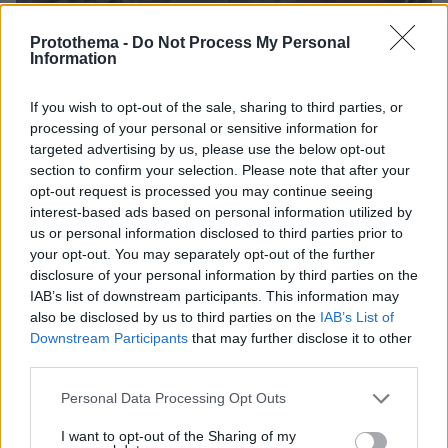
Protothema -
Do Not Process My Personal
Information
If you wish to opt-out of the sale, sharing to third parties, or
processing of your personal or sensitive information for
targeted advertising by us, please use the below opt-out
section to confirm your selection. Please note that after your
opt-out request is processed you may continue seeing
interest-based ads based on personal information utilized by
us or personal information disclosed to third parties prior to
your opt-out. You may separately opt-out of the further
07.08.2026, 18:22
disclosure of your personal information by third parties on the
«Πόσα θέλεις για το κορίτσι;»: Τουρίστας στην
IAB’s list of downstream participants. This information may
Κρήτη ζητά... τιμή για να ασελγήσει σε ανήλικη, τι
also be disclosed by us to third parties on the
IAB’s List of
καταγγέλλει ο ιδιοκτήτης επιχείρησης
Downstream Participants
that may further disclose it to other
third parties.
Please note that this website/app uses one or more Google
Personal Data Processing Opt Outs
services and may gather and store information including but
not limited to your visit or usage behaviour. You may click to
I want to opt-out of the Sharing of my