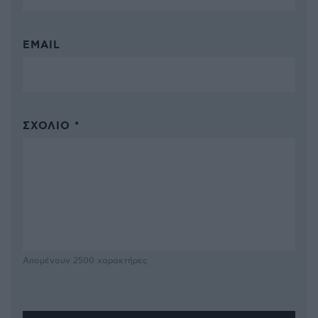
EMAIL
ΣΧΌΛΙΟ *
Απομένουν
2500
χαρακτήρες