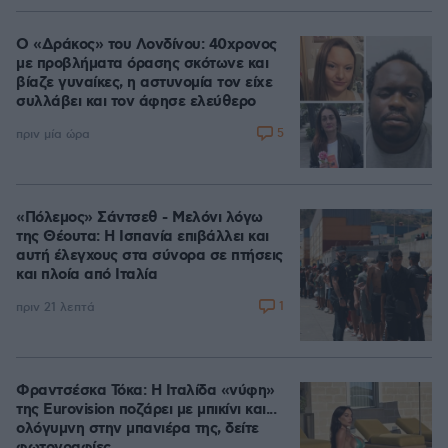
Ο «Δράκος» του Λονδίνου: 40χρονος
με προβλήματα όρασης σκότωνε και
βίαζε γυναίκες, η αστυνομία τον είχε
συλλάβει και τον άφησε ελεύθερο
5
πριν μία ώρα
«Πόλεμος» Σάντσεθ - Μελόνι λόγω
της Θέουτα: Η Ισπανία επιβάλλει και
αυτή έλεγχους στα σύνορα σε πτήσεις
και πλοία από Ιταλία
1
πριν 21 λεπτά
Φραντσέσκα Τόκα: Η Ιταλίδα «νύφη»
της Eurovision ποζάρει με μπικίνι και...
ολόγυμνη στην μπανιέρα της, δείτε