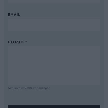
EMAIL
ΣΧΌΛΙΟ *
Απομένουν
2500
χαρακτήρες