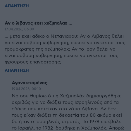
ΑΠΑΝΤΗΣΗ
Αν ο λιβανος εχει χεζμπολαχ ...
17.04.2026, 06:09
... μετα εχει αδικο ο Νετανιαχου; Αν ο Λιβανος θελει
να ειναι σοβαρη κυβερνηση, πρεπει να ανεχεται τους
τρομοκρατες της χεζμπολαχ; Αν το ιραν θελει να
ειναι σοβαρη κυβερνηση, πρεπει να ανεχεται τους
φρουρους επαναστασης;
ΑΠΑΝΤΗΣΗ
Αγανακτισμένος
19.04.2026, 00:10
Να σου θυμίσω ότι η Χεζμπολάχ δημιουργήθηκε
ακριβώς για να διώξει τους Ισραηλινούς από τα
εδάφη που κατείχαν στο νότιο Λίβανο. Αν δεν
τους είχαν διώξει τη δεκαετία του 80 ακόμα εκεί
θα ήταν ο Ισραηλινός στρατός. Το 1978 εισέβαλε
το Ισραήλ, το 1982 ιδρύθηκε η Χεζμπολάχ. Απορώ