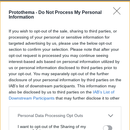
Protothema -
Do Not Process My Personal
Information
If you wish to opt-out of the sale, sharing to third parties, or
processing of your personal or sensitive information for
targeted advertising by us, please use the below opt-out
section to confirm your selection. Please note that after your
opt-out request is processed you may continue seeing
interest-based ads based on personal information utilized by
us or personal information disclosed to third parties prior to
your opt-out. You may separately opt-out of the further
disclosure of your personal information by third parties on the
IAB’s list of downstream participants. This information may
also be disclosed by us to third parties on the
IAB’s List of
Downstream Participants
that may further disclose it to other
third parties.
Please note that this website/app uses one or more Google
Personal Data Processing Opt Outs
services and may gather and store information including but
not limited to your visit or usage behaviour. You may click to
I want to opt-out of the Sharing of my
07.08.2026, 15:59