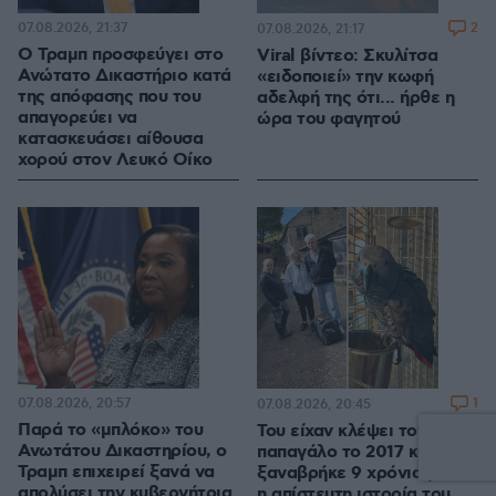
07.08.2026, 21:37
2
07.08.2026, 21:17
Ο Τραμπ προσφεύγει στο
Viral βίντεο: Σκυλίτσα
Ανώτατο Δικαστήριο κατά
«ειδοποιεί» την κωφή
της απόφασης που του
αδελφή της ότι... ήρθε η
απαγορεύει να
ώρα του φαγητού
κατασκευάσει αίθουσα
χορού στον Λευκό Οίκο
07.08.2026, 20:57
1
07.08.2026, 20:45
Παρά το «μπλόκο» του
Του είχαν κλέψει τον
Ανωτάτου Δικαστηρίου, ο
παπαγάλο το 2017 και τον
Τραμπ επιχειρεί ξανά να
ξαναβρήκε 9 χρόνια μετά,
απολύσει την κυβερνήτρια
η απίστευτη ιστορία του