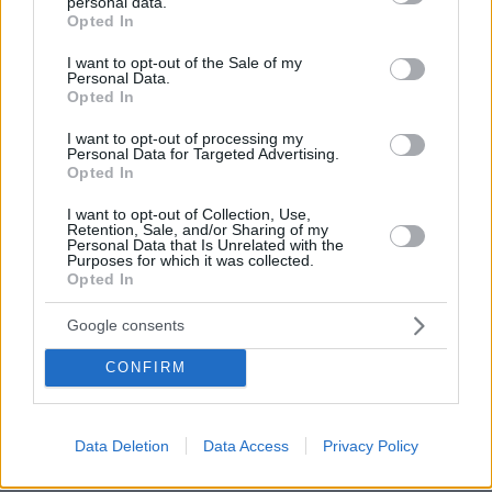
personal data.
grant or deny consent to Google and its third-party tags to
Είδος υπό εξαφάνιση οι υπερπολύτεκνοι στην
Opted In
use your data for below specified purposes in below Google
Ελλάδα που γερνάει: Τα... δύο ταψιά μεσημεριανό,
consent section.
I want to opt-out of the Sale of my
τα επιδόματα, η καθημερινότητά τους
Personal Data.
Opted In
Νέες καταγγελίες στην Ελπίδα για τη
I want to opt-out of processing my
Personal Data for Targeted Advertising.
Δημοκρατία: Γρατσία, Γαλανός,
Opted In
Καρυστιανού και αυλικοί το
μετέτρεψαν σε φοβικό αρχηγικό
I want to opt-out of Collection, Use,
κόμμα
Retention, Sale, and/or Sharing of my
Personal Data that Is Unrelated with the
60
07.08.2026, 19:33
Purposes for which it was collected.
Opted In
«Κάτι απέσπασε την προσοχή του
Google consents
οδηγού»: Πραγματογνώμονας
επιχειρεί να ρίξει φως στα αίτια του
CONFIRM
δυστυχήματος στις Σέρρες
116
07.08.2026, 18:54
Data Deletion
Data Access
Privacy Policy
Loaded
:
100.00%