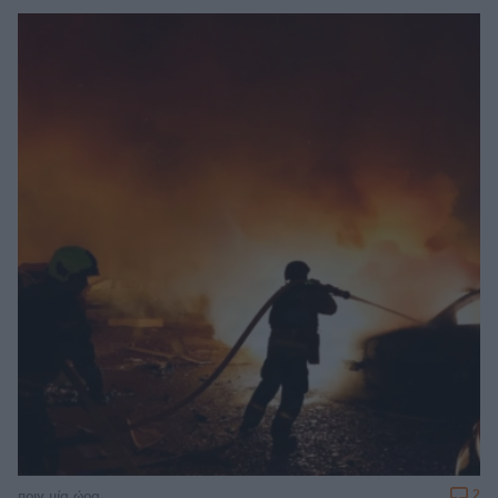
2
πριν μία ώρα