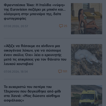
Φραντσέσκα Τόκα: Η Ιταλίδα «νύφη»
της Eurovision ποζάρει με μπικίνι και...
ολόγυμνη στην μπανιέρα της, δείτε
φωτογραφίες
25
07.08.2026, 20:57
«Άξιζε να θέσουμε σε κίνδυνο μια
οικογένεια λύκων, για να σώσουμε
έναν σκύλο; Όχι» λέει ο ερευνητής
μετά τις επικρίσεις για τον θάνατο του
λευκού κουταβιού
101
07.08.2026, 18:54
Το ευχαριστώ του πατέρα του
13χρονου που δαγκώθηκε από φίδι
στα Χανιά: «Μας δώσατε αίσθημα
ασφάλειας»