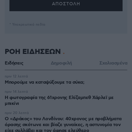
* Υποχρεωτικά πεδία
ΡΟΗ ΕΙΔΗΣΕΩΝ
Ειδήσεις
Δημοφιλή
Σχολιασμένα
πριν 12 λεπτά
Μπορούμε να καταψύξουμε τα σύκα;
πριν 14 λεπτά
Η φωτογραφία της 61χρονης Ελίζαμπεθ Χάρλεϊ με
μπικίνι
πριν 20 λεπτά
Ο «Δράκος» του Λονδίνου: 40χρονος με προβλήματα
όρασης σκότωνε και βίαζε γυναίκες, η αστυνομία τον
είχε συλλάβει και τον άφησε ελεύθερο