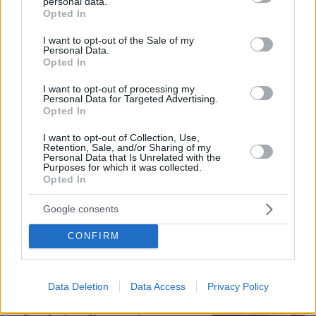
personal data.
grant or deny consent to Google and its third-party tags to
Opted In
use your data for below specified purposes in below Google
consent section.
I want to opt-out of the Sale of my
Personal Data.
Opted In
I want to opt-out of processing my
Personal Data for Targeted Advertising.
07.08.2026, 10:26
Opted In
Στο Α΄ Νεκροταφείο το μνημόσυνο για τον έναν
I want to opt-out of Collection, Use,
χρόνο από τον θάνατο της Λένας Σαμαρά
Retention, Sale, and/or Sharing of my
Personal Data that Is Unrelated with the
Purposes for which it was collected.
Opted In
«Δεν το πιστεύουμε», λένε οι
Αμερικανοί που υιοθέτησαν τον
Αφγανό στη Λέσβο - Η αρχική εκδοχή
Google consents
για το φονικό στην Κυψέλη και η
σιωπή στην απολογία
CONFIRM
252
07.08.2026, 07:19
Data Deletion
Data Access
Privacy Policy
Οργή στο Περού για το βίντεο της