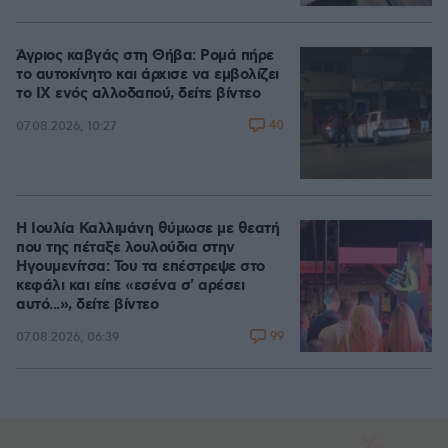
Άγριος καβγάς στη Θήβα: Ρομά πήρε
το αυτοκίνητο και άρχισε να εμβολίζει
το ΙΧ ενός αλλοδαπού, δείτε βίντεο
40
07.08.2026, 10:27
Η Ιουλία Καλλιμάνη θύμωσε με θεατή
που της πέταξε λουλούδια στην
Ηγουμενίτσα: Του τα επέστρεψε στο
κεφάλι και είπε «εσένα σ' αρέσει
αυτό...», δείτε βίντεο
99
07.08.2026, 06:39