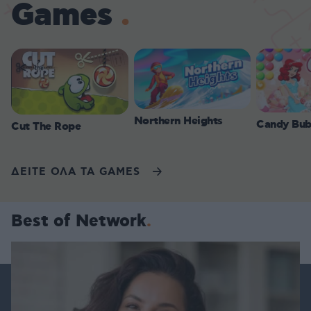
Games
Northern Heights
Candy Bub
Cut The Rope
ΔΕΙΤΕ ΟΛΑ ΤΑ GAMES
Best of Network