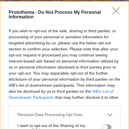
Protothema -
Do Not Process My Personal
Information
07.08.2026, 09:43
Πόσο κοστίζει μία εβδομάδα σε βίλες -
If you wish to opt-out of the sale, sharing to third parties, or
παράδεισους
processing of your personal or sensitive information for
targeted advertising by us, please use the below opt-out
section to confirm your selection. Please note that after your
opt-out request is processed you may continue seeing
interest-based ads based on personal information utilized by
us or personal information disclosed to third parties prior to
your opt-out. You may separately opt-out of the further
disclosure of your personal information by third parties on the
IAB’s list of downstream participants. This information may
also be disclosed by us to third parties on the
IAB’s List of
Downstream Participants
that may further disclose it to other
third parties.
Please note that this website/app uses one or more Google
Personal Data Processing Opt Outs
services and may gather and store information including but
not limited to your visit or usage behaviour. You may click to
I want to opt-out of the Sharing of my