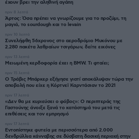
έχουν βρει την αληθινή αγάπη
πριν 8 λεπτά
Άρτος: Όσα πρέπει να γνωρίζουμε για το προζύμι, τη
μαγιά, το sourdough και το levain
πριν 10 λεπτά
Συνελήφθη 56χρονος στο αεροδρόμιο Μυκόνου με
2.280 πακέτα λαθραίων τσιγάρων, δείτε εικόνες
πριν 13 λεπτά
Μειωμένη κερδοφορία έχει η BMW. Τι φταίει;
πριν 15 λεπτά
O Τράβις Μπάρκερ εξήγησε γιατί αποκάλυψαν τώρα την
αποβολή που είχε η Κόρτνεϊ Καρντάσιαν το 2021
πριν 17 λεπτά
«Δεν θα με κυριεύσει ο φόβος»: Ο περιπτεράς της
Γαστούνης άνοιξε ξανά το κατάστημά του μετά τις
επιθέσεις και τον εμπρησμό
πριν 17 λεπτά
Εντοπίστηκε φυτεία με περισσότερα από 2.000
δενδρύλλια κάνναβης σε δύσβατη δασική περιοχή στην