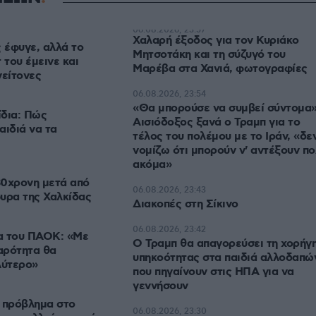
06.08.2026, 23:57
Χαλαρή έξοδος για τον Κυριάκο
ς έφυγε, αλλά το
Μητσοτάκη και τη σύζυγό του
 του έμεινε και
Μαρέβα στα Χανιά, φωτογραφίες
γείτονες
06.08.2026, 23:54
«Θα μπορούσε να συμβεί σύντομα»
ίδια: Πώς
Αισιόδοξος ξανά ο Τραμπ για το
αιδιά να τα
τέλος του πολέμου με το Ιράν, «δε
νομίζω ότι μπορούν ν' αντέξουν πο
ακόμα»
30χρονη μετά από
06.08.2026, 23:43
υρα της Χαλκίδας
Διακοπές στη Σίκινο
06.08.2026, 23:42
τα του ΠΑΟΚ: «Με
Ο Τραμπ θα απαγορεύσει τη χορήγ
αρότητα θα
υπηκοότητας στα παιδιά αλλοδαπώ
λύτερο»
που πηγαίνουν στις ΗΠΑ για να
γεννήσουν
 πρόβλημα στο
06.08.2026, 23:30