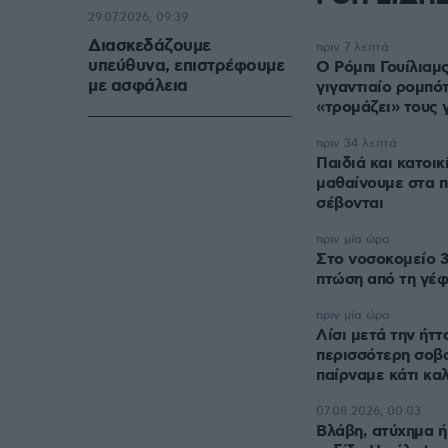
29.07.2026, 09:39
Διασκεδάζουμε
πριν 7 λεπτά
υπεύθυνα, επιστρέφουμε
Ο Ρόμπι Γουίλιαμ
με ασφάλεια
γιγαντιαίο ρομπότ
«τρομάζει» τους 
πριν 34 λεπτά
Παιδιά και κατοικ
μαθαίνουμε στα π
σέβονται
πριν μία ώρα
Στο νοσοκομείο 
πτώση από τη γέφ
πριν μία ώρα
Λίσι μετά την ήτ
περισσότερη σοβ
παίρναμε κάτι κα
07.08.2026, 00:03
Βλάβη, ατύχημα ή