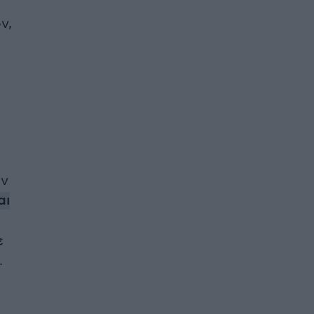
ν,
ην
αι
ε
.