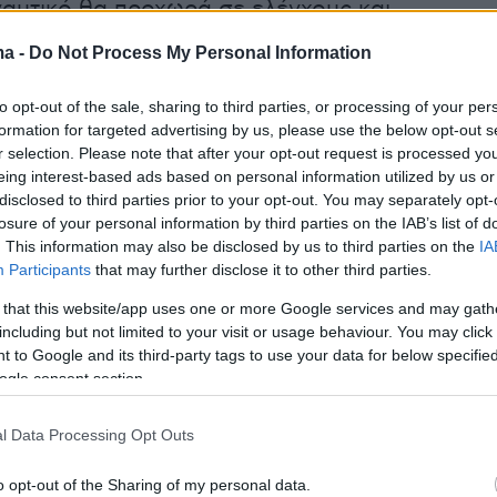
ναυτικό θα προχωρά σε ελέγχους και
παρεμβάσεις σε πλοία που θεωρεί ότι
ma -
Do Not Process My Personal Information
τους κανόνες, ενώ άφησε αιχμές για χώρες π
ν την πρωτοβουλία.
to opt-out of the sale, sharing to third parties, or processing of your per
formation for targeted advertising by us, please use the below opt-out s
r selection. Please note that after your opt-out request is processed y
ρά του Λονδίνου, κυβερνητικές πηγές
eing interest-based ads based on personal information utilized by us or
ότι προτεραιότητα αποτελεί η διατήρηση της
disclosed to third parties prior to your opt-out. You may separately opt-
ης ναυσιπλοΐας και η αποφυγή περαιτέρω
losure of your personal information by third parties on the IAB’s list of
. This information may also be disclosed by us to third parties on the
IA
ρετανία, σε συνεργασία με τη Γαλλία και άλλο
Participants
that may further disclose it to other third parties.
πιδιώκει τη συγκρότηση διεθνούς συμμαχίας 
 that this website/app uses one or more Google services and may gath
θερότητα στην περιοχή.
including but not limited to your visit or usage behaviour. You may click 
 to Google and its third-party tags to use your data for below specifi
ogle consent section.
υ Ορμούζ
θεωρούνται κομβικής σημασίας για τ
l Data Processing Opt Outs
πόριο πετρελαίου και φυσικού αερίου, γεγονό
άθε στρατιωτική κίνηση ιδιαίτερα κρίσιμη για
o opt-out of the Sharing of my personal data.