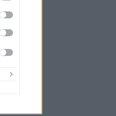
μή
ένα