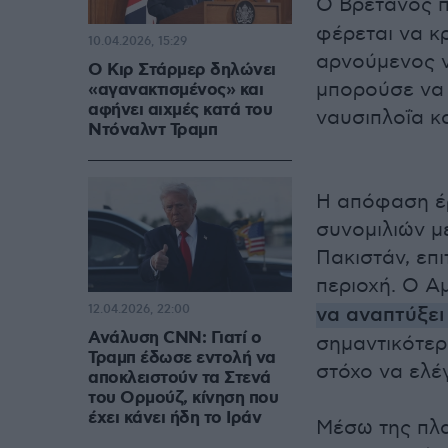
Ο Βρετανός 
φέρεται να κ
10.04.2026, 15:29
αρνούμενος να
Ο Κιρ Στάρμερ δηλώνει
μπορούσε να 
«αγανακτισμένος» και
αφήνει αιχμές κατά του
ναυσιπλοΐα κ
Ντόναλντ Τραμπ
Η απόφαση έρ
συνομιλιών μ
Πακιστάν, επ
περιοχή. Ο Α
12.04.2026, 22:00
να αναπτύξει
Ανάλυση CNN: Γιατί ο
σημαντικότερ
Τραμπ έδωσε εντολή να
στόχο να ελέγ
αποκλειστούν τα Στενά
του Ορμούζ, κίνηση που
έχει κάνει ήδη το Ιράν
Μέσω της πλα