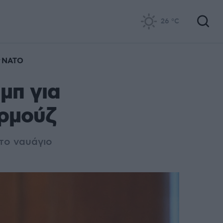
26
°C
ΝΑΤΟ
μπ για
Ορμούζ
το ναυάγιο