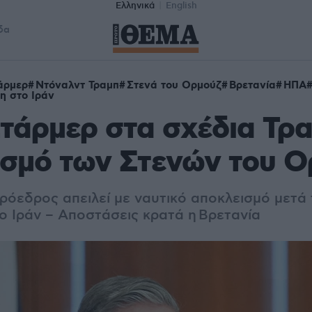
Ελληνικά
English
δα
άρμερ
Ντόναλντ Τραμπ
Στενά του Ορμούζ
Βρετανία
ΗΠΑ
η στο Ιράν
τάρμερ στα σχέδια Τρα
ισμό των Στενών του 
ρόεδρος απειλεί με ναυτικό αποκλεισμό μετά 
ο Ιράν – Αποστάσεις κρατά η Βρετανία