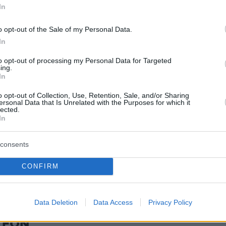
α οικονομία.
In
o opt-out of the Sale of my Personal Data.
, οι σχέσεις εντός του ΝΑΤΟ δείχνουν να
In
 με τον Τραμπ να ασκεί έντονη κριτική στους
υ δεν στηρίζουν πιο επιθετικές ενέργειες,
to opt-out of processing my Personal Data for Targeted
ing.
ο ήδη τεταμένο κλίμα.
In
o opt-out of Collection, Use, Retention, Sale, and/or Sharing
ersonal Data that Is Unrelated with the Purposes for which it
lected.
protothema.gr στο Google News
ο
και μάθετε πρώτοι όλες
In
consents
Ειδήσεις
ελευταίες
από την Ελλάδα και τον Κόσμο, τη στιγ
Protothema.gr
 στο
CONFIRM
Data Deletion
Data Access
Privacy Policy
Ειδήσεις
Δημοφιλή
Σχολιασμ
ΣΕΩΝ