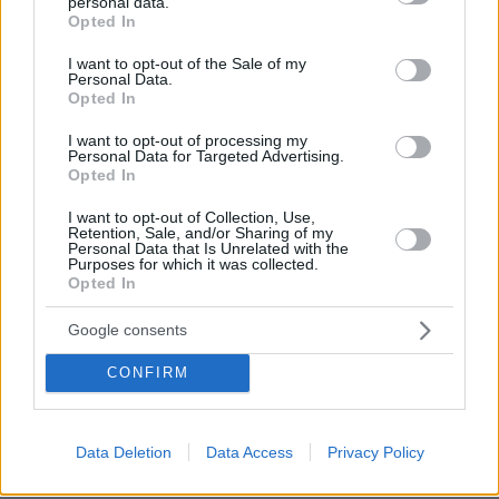
personal data.
Βάλθηκε να τρελάνει κόσμο ο Καντέρ: Ο Τούρκος
grant or deny consent to Google and its third-party tags to
Opted In
πρώην σέντερ του NBA δηλώνει ότι πληροί τα
use your data for below specified purposes in below Google
κριτήρια... συμπερίληψης και δηλώνει υποψήφιος
consent section.
I want to opt-out of the Sale of my
να παίξει στο WNBA
Personal Data.
Opted In
I want to opt-out of processing my
Είδος υπό εξαφάνιση οι
Personal Data for Targeted Advertising.
υπερπολύτεκνοι στην Ελλάδα που
Opted In
γερνάει: Τα... δύο ταψιά μεσημεριανό,
τα επιδόματα, η καθημερινότητά τους
I want to opt-out of Collection, Use,
Retention, Sale, and/or Sharing of my
580
07.08.2026, 15:59
Personal Data that Is Unrelated with the
Purposes for which it was collected.
Opted In
Google consents
Άλλος για data center; Επενδύσεις
€50 δισ. την ερχόμενη δεκαετία
CONFIRM
347
07.08.2026, 20:16
Data Deletion
Data Access
Privacy Policy