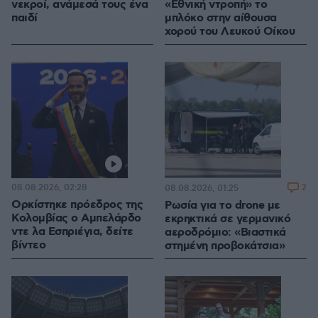
νεκροί, ανάμεσά τους ένα
«Εθνική ντροπή» το
παιδί
μπλόκο στην αίθουσα
χορού του Λευκού Οίκου
08.08.2026, 02:28
2
08.08.2026, 01:25
Ορκίστηκε πρόεδρος της
Ρωσία για το drone με
Κολομβίας ο Αμπελάρδο
εκρηκτικά σε γερμανικό
ντε λα Εσπριέγια, δείτε
αεροδρόμιο: «Βιαστικά
βίντεο
στημένη προβοκάτσια»