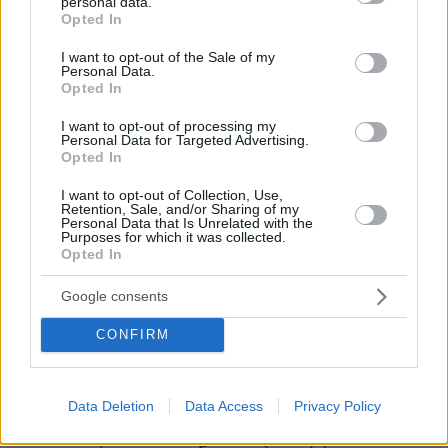
"αναποδογυρισμένη" περιστροφή (backflip) για
personal data.
grant or deny consent to Google and its third-party tags to
Opted In
να στρέψει το σύστημα προς τη μονάδα
use your data for below specified purposes in below Google
consent section.
πρόωσης.
I want to opt-out of the Sale of my
Personal Data.
Opted In
Αυτή η δοκιμή είναι κρίσιμη, καθώς θα
I want to opt-out of processing my
βοηθήσει την Orion να εξασκηθεί σε
Personal Data for Targeted Advertising.
μελλοντικές αποστολές, όταν θα πρέπει να
Opted In
προσεγγίσει και να συνδεθεί με άλλα
I want to opt-out of Collection, Use,
διαστημικά σκάφη.
Retention, Sale, and/or Sharing of my
Personal Data that Is Unrelated with the
Purposes for which it was collected.
Opted In
Δοκιμές και προετοιμασίες για την αποστολή
Η ομάδα της Artemis II θα περάσει τις πρώτες
Google consents
23 ώρες της αποστολής πραγματοποιώντας
CONFIRM
κρίσιμες δοκιμές για να επιβεβαιώσει την καλή
λειτουργία όλων των συστημάτων της
κάψουλας Orion. Ορισμένες από αυτές
Data Deletion
Data Access
Privacy Policy
περιλαμβάνουν έλεγχο του συστήματος νερού