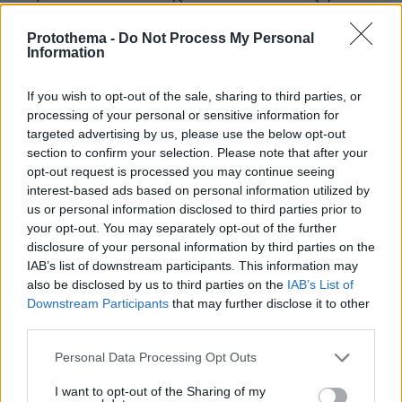
ενέργειας για το υπόλοιπο της αποστολής.
Κάθε από τα τέσσερα ηλιακά πτερύγια περιέχει
Protothema -
Do Not Process My Personal
15,000 ηλιακά κύτταρα που θα αξιοποιηθούν
Information
για να παρέχουν την απαιτούμενη ενέργεια για
If you wish to opt-out of the sale, sharing to third parties, or
τη λειτουργία των συστημάτων της κάψουλας,
processing of your personal or sensitive information for
τόσο κατά την παραμονή στην τροχιά της Γης
targeted advertising by us, please use the below opt-out
όσο και κατά τη διάρκεια του ταξιδιού προς τη
section to confirm your selection. Please note that after your
Σελήνη.
opt-out request is processed you may continue seeing
interest-based ads based on personal information utilized by
us or personal information disclosed to third parties prior to
Ένα από τα επόμενα σημαντικά ορόσημα της
your opt-out. You may separately opt-out of the further
αποστολής θα είναι η δοκιμή του Orion, με το
disclosure of your personal information by third parties on the
πλήρωμα να προσπαθεί να το "δοκιμάσει" για
IAB’s list of downstream participants. This information may
also be disclosed by us to third parties on the
IAB’s List of
πρώτη φορά, μετά από λίγες ώρες πτήσης. Το
Downstream Participants
that may further disclose it to other
σύστημα πρόωσης θα προσφέρει μερικές
third parties.
ώθησεις στην κάψουλα, και στη συνέχεια θα
Please note that this website/app uses one or more Google
αποχωρήσει. Όταν η κάψουλα και το πλήρωμα
Personal Data Processing Opt Outs
services and may gather and store information including but
απομακρυνθούν, η Orion θα εκτελέσει μια
not limited to your visit or usage behaviour. You may click to
I want to opt-out of the Sharing of my