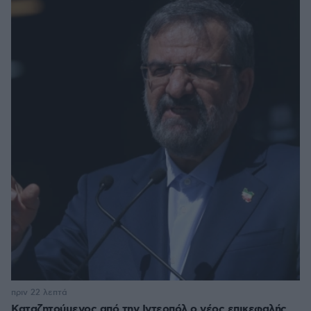
πριν 22 λεπτά
Καταζητούμενος από την Ιντερπόλ ο νέος επικεφαλής