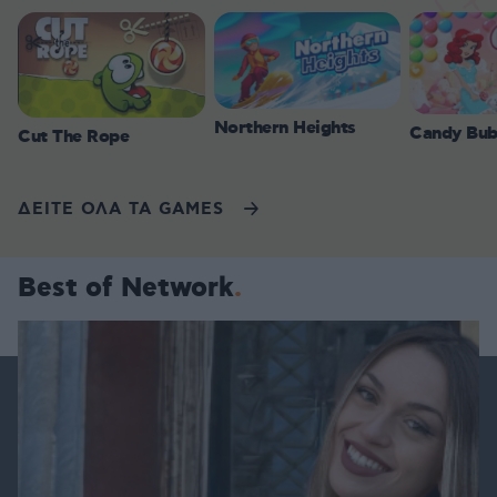
Northern Heights
Candy Bub
Cut The Rope
ΔΕΙΤΕ ΟΛΑ ΤΑ GAMES
Best of Network