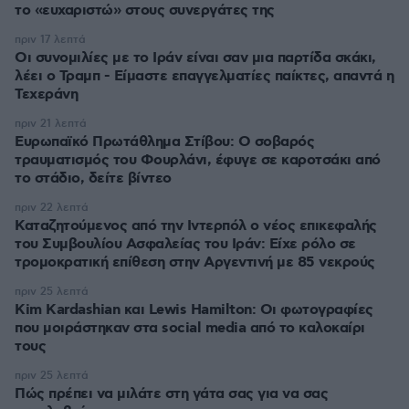
το «ευχαριστώ» στους συνεργάτες της
πριν 17 λεπτά
Οι συνομιλίες με το Ιράν είναι σαν μια παρτίδα σκάκι,
λέει ο Τραμπ - Είμαστε επαγγελματίες παίκτες, απαντά η
Τεχεράνη
πριν 21 λεπτά
Ευρωπαϊκό Πρωτάθλημα Στίβου: Ο σοβαρός
τραυματισμός του Φουρλάνι, έφυγε σε καροτσάκι από
το στάδιο, δείτε βίντεο
πριν 22 λεπτά
Καταζητούμενος από την Ιντερπόλ ο νέος επικεφαλής
του Συμβουλίου Ασφαλείας του Ιράν: Είχε ρόλο σε
τρομοκρατική επίθεση στην Αργεντινή με 85 νεκρούς
πριν 25 λεπτά
Kim Kardashian και Lewis Hamilton: Οι φωτογραφίες
που μοιράστηκαν στα social media από το καλοκαίρι
τους
πριν 25 λεπτά
Πώς πρέπει να μιλάτε στη γάτα σας για να σας