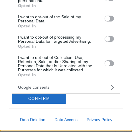
personal data.
grant or deny consent to Google and its third-party tags to
Σαρακήνικο: Χειριστής και ιδιοκτήτης
Opted In
use your data for below specified purposes in below Google
έστειλαν δικηγόρο και «κινδυνεύουν»
consent section.
με ένα πρόστιμο
I want to opt-out of the Sale of my
Personal Data.
66
10.08.2026, 11:46
Opted In
Loaded
:
I want to opt-out of processing my
100.00%
Personal Data for Targeted Advertising.
Opted In
Καρυστιανού: Περιμένω αποδείξεις
από τον Αυγερινό, θα υπάρξουν
I want to opt-out of Collection, Use,
νομικές συνέπειες για όσους δεν
Retention, Sale, and/or Sharing of my
Personal Data that Is Unrelated with the
εξηγήσουν όσα λένε
Purposes for which it was collected.
Opted In
179
10.08.2026, 08:45
Google consents
CONFIRM
Games
Data Deletion
Data Access
Privacy Policy