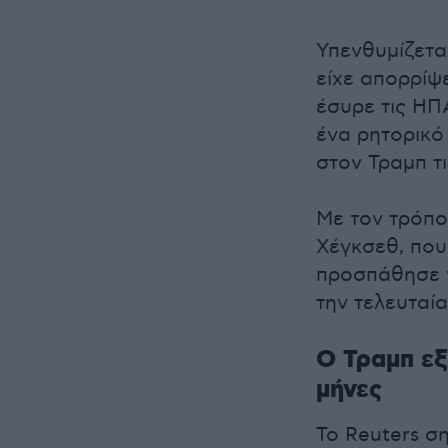
Υπενθυμίζετα
είχε απορρίψε
έσυρε τις ΗΠ
ένα ρητορικό 
στον Τραμπ τι
Με τον τρόπο
Χέγκσεθ, που
προσπάθησε ν
την τελευταία
Ο Τραμπ εξ
μήνες
Το Reuters σ