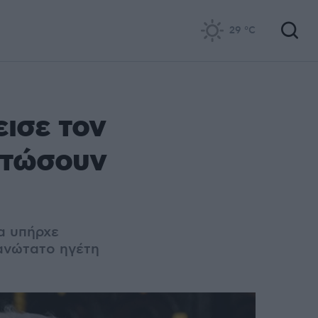
29
°C
εισε τον
οτώσουν
α υπήρχε
ανώτατο ηγέτη