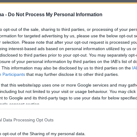
νέες πληροφορίες των μυστικών υπηρεσιών
ma -
Do Not Process My Personal Information
 η συνάντηση είχε μεταφερθεί από το βράδυ τ
to opt-out of the sale, sharing to third parties, or processing of your per
 πρωί του Σαββάτου.
formation for targeted advertising by us, please use the below opt-out s
 υποστήριξε ότι
ίσως ποτέ δεν θα υπήρχε
r selection. Please note that after your opt-out request is processed y
αιρία να σκοτώσει τον Χαμενεΐ
και να εκδικηθ
eing interest-based ads based on personal information utilized by us or
disclosed to third parties prior to your opt-out. You may separately opt-
ς προσπάθειες του Ιράν να δολοφονήσουν το
losure of your personal information by third parties on the IAB’s list of
ραν άτομα εν γνώση του τηλεφωνήματος.
. This information may also be disclosed by us to third parties on the
IA
 ήταν και η απόπειρα το καλοκαίρι του 2024,
Participants
that may further disclose it to other third parties.
εια προεκλογικής ομιλίας.
 that this website/app uses one or more Google services and may gath
including but not limited to your visit or usage behaviour. You may click 
 to Google and its third-party tags to use your data for below specifi
ogle consent section.
υ πραγματοποιήθηκε η τηλεφωνική συνομιλία,
δη εγκρίνει τη διεξαγωγή στρατιωτικής
l Data Processing Opt Outs
από τις ΗΠΑ εναντίον του Ιράν
, αλλά ακόμη δε
o opt-out of the Sharing of my personal data.
σει πότε ή υπό ποιες συνθήκες θα έμπαιναν οι