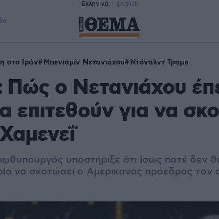
Ελληνικά
English
δα
η στο Ιράν
Μπενιαμίν Νετανιάχου
Ντόναλντ Τραμπ
: Πώς ο Νετανιάχου έπ
α επιτεθούν για να σκ
 Χαμενεΐ
ρωθυπουργός υποστήριξε ότι ίσως ποτέ δεν θ
ρία να σκοτώσει ο Αμερικανός πρόεδρος τον 