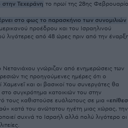
 στην Τεχεράνη
το πρωί της 28ης Φεβρουαρίο
έρνει στο φως το παρασκήνιο των συνομιλιών
μερικανού προέδρου και του Ισραηλινού
 λιγότερες από 48 ώρες πριν από την έναρξ
ο Νετανιάχου γνώριζαν από ενημερώσεις των
ρεσιών τις προηγούμενες ημέρες ότι ο
ί Χαμενεΐ και οι βασικοί του συνεργάτες θα
 στο συγκρότημα κατοικιών του στην
τό τους καθιστούσε ευάλωτους σε μια «
επίθε
ού
» κατά του ανώτατου ηγέτη μιας χώρας, την
οποιεί συχνά το Ισραήλ αλλά πολύ λιγότερο οι
ιτείες.