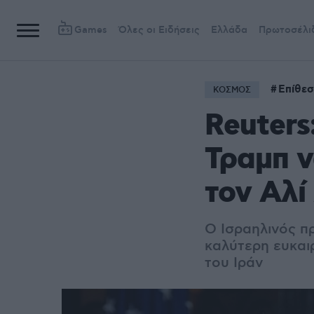
Games
Όλες οι Ειδήσεις
Ελλάδα
Πρωτοσέλι
Επίθεσ
ΚΟΣΜΟΣ
Reuters
Τραμπ ν
τον Αλί
Ο Ισραηλινός π
καλύτερη ευκαι
του Ιράν