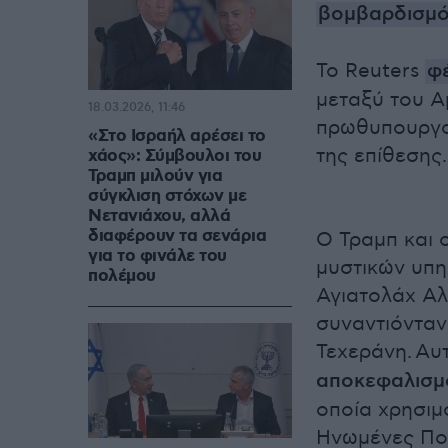
βομβαρδισμό
Το Reuters
φ
μεταξύ του Α
18.03.2026, 11:46
πρωθυπουργού
«Στο Ισραήλ αρέσει το
της επίθεσης.
χάος»: Σύμβουλοι του
Τραμπ μιλούν για
σύγκλιση στόχων με
Νετανιάχου, αλλά
διαφέρουν τα σενάρια
Ο Τραμπ και 
για το φινάλε του
μυστικών υπη
πολέμου
Αγιατολάχ Αλ
συναντιόνταν
Τεχεράνη. Αυ
αποκεφαλισμ
οποία χρησιμ
Ηνωμένες Πολ