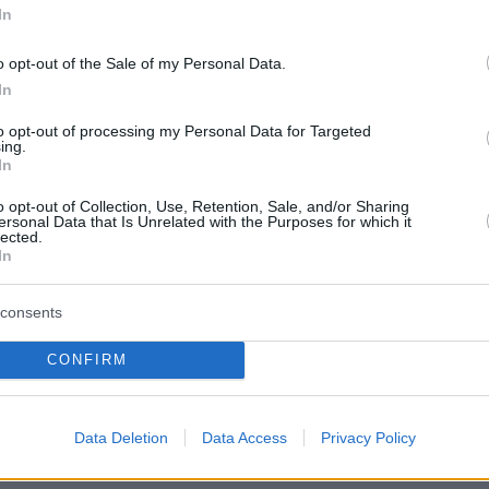
In
εμο. Οι ΗΠΑ είχαν ενισχύσει εξάλλου κατά
ουσία τους στην ευρύτερη περιοχή της Μέσης
o opt-out of the Sale of my Personal Data.
ότε μία (έστω και μονομερής) επίθεση φαινότ
In
ιαγεγραμμένη.
to opt-out of processing my Personal Data for Targeted
ing.
In
εν μπόρεσε να διαπιστώσει πώς επηρέασε το
ου Νετανιάχου τον Τραμπ. Φαίνεται όμως ότι η
o opt-out of Collection, Use, Retention, Sale, and/or Sharing
ersonal Data that Is Unrelated with the Purposes for which it
υνομιλία αποτέλεσε την
τελική έκκληση του
lected.
In
πρωθυπουργού προς τον Αμερικανό πρόεδρο
.
consents
τεύουν πάντως ότι ήταν
ο καταλύτης για την
ση του Τραμπ
CONFIRM
να διατάξει τον στρατό να
την «Επιχείρηση Epic Fury» στις 27
.
Data Deletion
Data Access
Privacy Policy