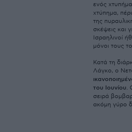
ενός χτυπήμ
χτύπημα, πέρυ
της πυραυλικ
σκέψεις και 
Ισραηλινοί ή
μόνοι τους τ
Κατά τη διάρ
Λάγκο, ο Νετ
ικανοποιημέν
του Ιουνίου
.
σειρά βομβαρ
ακόμη γύρο δ