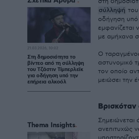
Σχετικά Άρθρα
στη δημοσιότ
σύλληψή
του 
οδήγηση υπό 
εμφανίζεται 
με αμήχανα σ
21.03.2026, 10:02
Ο ταραγμένος
Στη δημοσιότητα το
αστυνομικό τ
βίντεο από τη σύλληψη
του Τζάστιν Τίμπερλεϊκ
τον οποίο αν
για οδήγηση υπό την
μειώσει την 
επήρεια αλκοόλ
Βρισκόταν 
Σημειώνεται ό
Thema Insights
ανεπιτυχώς ν
υποστηρίζοντ