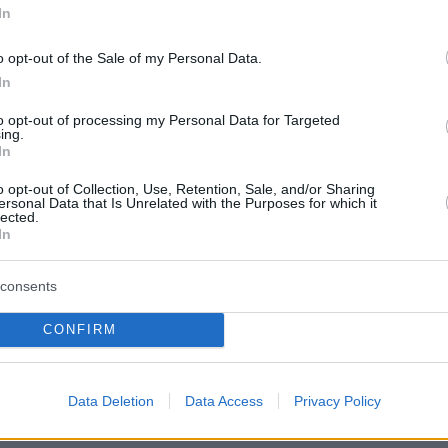
In
o opt-out of the Sale of my Personal Data.
In
to opt-out of processing my Personal Data for Targeted
ing.
In
o opt-out of Collection, Use, Retention, Sale, and/or Sharing
ersonal Data that Is Unrelated with the Purposes for which it
lected.
In
consents
ο 45χρονος τραγουδιστής εμφανίζεται να φορά
CONFIRM
το αστυνομικό τμήμα, προσπαθώντας να
υγενική στάση απέναντι στους αστυνομικούς,
να επιχειρούσε να υποβαθμίσει την ποσότητα
Data Deletion
Data Access
Privacy Policy
ίχε καταναλώσει εκείνο το βράδυ.