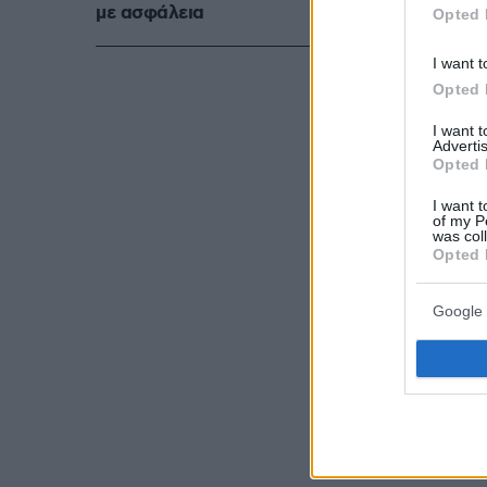
με ασφάλεια
Opted 
I want t
Opted 
I want 
Advertis
Opted 
I want t
of my P
was col
Opted 
Google 
Στο βίντεο, 
χειροπέδες σ
διατηρήσει ε
ενώ ταυτόχρο
αλκοόλ που ε