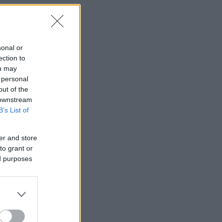
το
sonal or
ection to
ou may
 personal
out of the
 downstream
B’s List of
er and store
to grant or
ed purposes