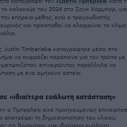
ητα καταγράφει τον
Τζάστιν Τίμπερλεϊκ
κατά τ
το καλοκαίρι του 2024 στο Σαγκ Χάρμπορ, για
την επήρεια μέθης, ενώ ο τραγουδιστής
νευρικός και προσπαθεί να ελαφρύνει το κλίμα
χόλια.
 Justin Timberlake καταγράφηκε μέσα στο
μήμα να εκφράζει παράπονα για τον τρόπο με
τιμετωπιζόταν, επιχειρώντας παράλληλα να
ένταση με ένα αμήχανο αστείο.
σε «ιδιαίτερα ευάλωτη κατάσταση»
τι ο Τίμπερλεϊκ είχε προηγουμένως επιχειρήσε
α αποτρέψει τη δημοσιοποίηση του υλικού,
ας ότι βρισκόταν «σε ιδιαίτερα ευάλωτη