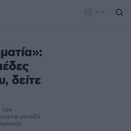
31
°C
ματία»:
πέδες
, δείτε
 του
ούγεται μεταξύ
νομικούς