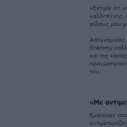
«Εκτιμώ ότι κ
καλλιτέχνης.
φίλους μου μέ
Αστυνομικός 
Grammy καλλι
και της κακή
πραγματοποιή
του.
«Με αντιμε
Εμφανώς απογ
αντιμετωπίζε