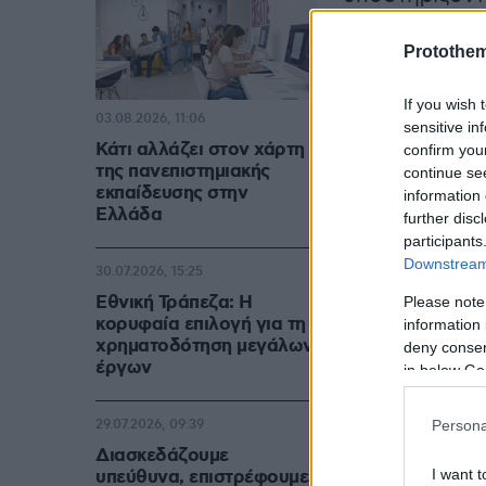
κατάσταση κα
Protothe
δρόμο».
If you wish 
03.08.2026, 11:06
sensitive in
Κάτι αλλάζει στον χάρτη
confirm you
της πανεπιστημιακής
continue se
εκπαίδευσης στην
information 
Ελλάδα
further disc
participants
Downstream 
30.07.2026, 15:25
Εθνική Τράπεζα: Η
Please note
κορυφαία επιλογή για τη
information 
χρηματοδότηση μεγάλων
deny consent
έργων
in below Go
Persona
29.07.2026, 09:39
Διασκεδάζουμε
I want t
υπεύθυνα, επιστρέφουμε