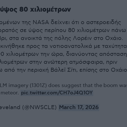
ύψος 80 χιλιομέτρων
μένων της NASA δείχνει ότι ο αστεροειδής
 ορατός σε ύψος περίπου 80 χιλιομέτρων πάνω
Ίρι, στα ανοικτά της πόλης Λορέιν στο Οχάιο.
 κινήθηκε προς τα νοτιοανατολικά με ταχύτητα
00 χιλιομέτρων την ώρα, διανύοντας απόσταση
ιλιομέτρων στην ανώτερη ατμόσφαιρα, πριν
 από την περιοχή Βάλεϊ Σίτι, επίσης στο Οχάιο
GLM imagery (1301Z) does suggest that the boom wa
a meteor.
pic.twitter.com/CH7oJ4Q1OY
eveland (@NWSCLE)
March 17, 2026