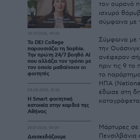
τον ουρανό π
ισχυρό θόρυβ
σύμφωνα με τ
30.07.2026, 09:33
Σύμφωνα με τ
Το DEI College
την Ουάσινγκ
παρουσιάζει τη Sophia.
Την πρώτη 24/7 βοηθό AI
ανέφεραν σήμ
που αλλάζει τον τρόπο με
πριν τις 9 το
τον οποίο μαθαίνουν οι
φοιτητές
το παράρτημα
ΗΠΑ (Nationa
03.08.2026, 10:56
έδωσε στη δη
Η Smart φοιτητική
καταγράφεται
κατοικία στην καρδιά της
Αθήνας
Μάρτυρες σε 
29.07.2026, 09:39
Πενσιλβάνια 
Διασκεδάζουμε