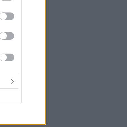
σε
ο
σω
,
ας