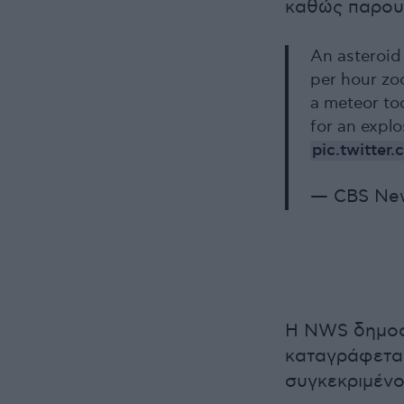
καθώς παρουσ
An asteroid
per hour zo
a meteor to
for an expl
pic.twitte
— CBS Ne
Η NWS δημοσι
καταγράφεται
συγκεκριμένο