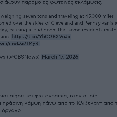
ιάζουν παρόμοιες φωτεινές εκλάμψεις.
 weighing seven tons and traveling at 45,000 miles
omed over the skies of Cleveland and Pennsylvania 
day, causing a loud boom that some residents mist
osion.
https://t.co/YbCQBXVuJp
r.com/mwEG71MyRi
ws (@CBSNews)
March 17, 2026
οποίησε και φωτογραφία, στην οποία
 πράσινη λάμψη πάνω από το Κλίβελαντ από 
 όργανο.