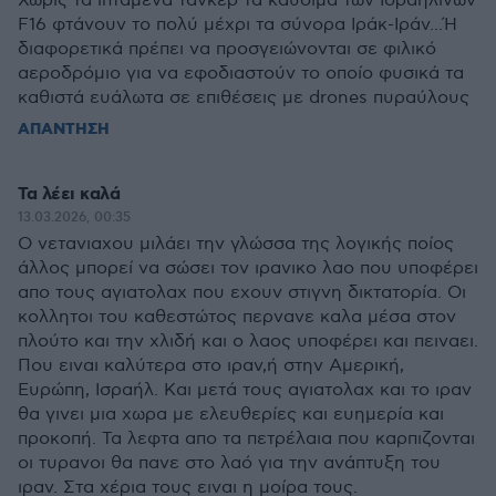
Χωρίς τα ιπτάμενα τάνκερ τα καύσιμα των Ισραηλινών
F16 φτάνουν το πολύ μέχρι τα σύνορα Ιράκ-Ιράν...Ή
διαφορετικά πρέπει να προσγειώνονται σε φιλικό
αεροδρόμιο για να εφοδιαστούν το οποίο φυσικά τα
καθιστά ευάλωτα σε επιθέσεις με drones πυραύλους
ΑΠΑΝΤΗΣΗ
Τα λέει καλά
13.03.2026, 00:35
Ο νετανιαχου μιλάει την γλώσσα της λογικής ποίος
άλλος μπορεί να σώσει τον ιρανικο λαο που υποφέρει
απο τους αγιατολαχ που εχουν στιγνη δικτατορία. Οι
κολλητοι του καθεστώτος περνανε καλα μέσα στον
πλούτο και την χλιδή και ο λαος υποφέρει και πειναει.
Που ειναι καλύτερα στο ιραν,ή στην Αμερική,
Ευρώπη, Ισραήλ. Και μετά τους αγιατολαχ και το ιραν
θα γινει μια χωρα με ελευθερίες και ευημερία και
προκοπή. Τα λεφτα απο τα πετρέλαια που καρπιζονται
οι τυρανοι θα πανε στο λαό για την ανάπτυξη του
ιραν. Στα χέρια τους ειναι η μοίρα τους.