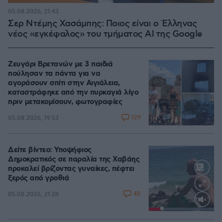
05.08.2026, 21:43
Σερ Ντέμης Χασάμπης: Ποιος είναι ο Έλληνας
νέος «εγκέφαλος» του τμήματος AI της Google
Ζευγάρι Βρετανών με 3 παιδιά
πούλησαν τα πάντα για να
αγοράσουν σπίτι στην Αιγιάλεια,
καταστράφηκε από την πυρκαγιά λίγο
πριν μετακομίσουν, φωτογραφίες
129
05.08.2026, 19:53
Δείτε βίντεο: Υποψήφιος
Δημοκρατικός σε παραλία της Χαβάης
προκαλεί βρίζοντας γυναίκες, πέφτει
ξερός από γροθιά
48
05.08.2026, 21:28
Loaded
:
100.00%