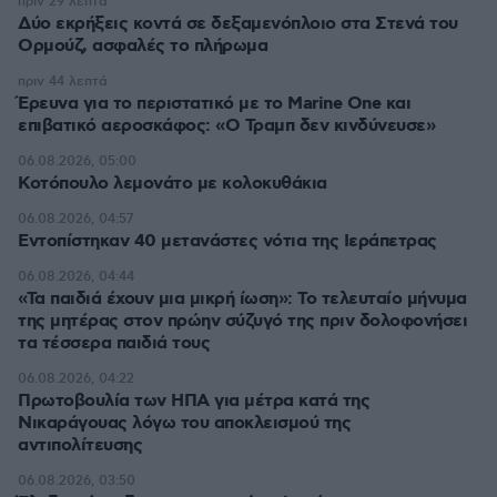
πριν 29 λεπτά
Δύο εκρήξεις κοντά σε δεξαμενόπλοιο στα Στενά του
Ορμούζ, ασφαλές το πλήρωμα
πριν 44 λεπτά
Έρευνα για το περιστατικό με το Marine One και
επιβατικό αεροσκάφος: «Ο Τραμπ δεν κινδύνευσε»
06.08.2026, 05:00
Κοτόπουλο λεμονάτο με κολοκυθάκια
06.08.2026, 04:57
Εντοπίστηκαν 40 μετανάστες νότια της Ιεράπετρας
06.08.2026, 04:44
«Τα παιδιά έχουν μια μικρή ίωση»: Το τελευταίο μήνυμα
της μητέρας στον πρώην σύζυγό της πριν δολοφονήσει
τα τέσσερα παιδιά τους
06.08.2026, 04:22
Πρωτοβουλία των ΗΠΑ για μέτρα κατά της
Νικαράγουας λόγω του αποκλεισμού της
αντιπολίτευσης
06.08.2026, 03:50