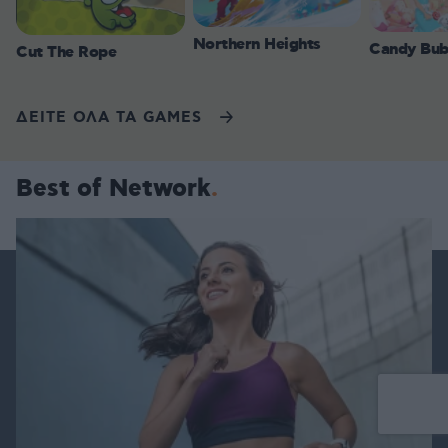
Northern Heights
Candy Bub
Cut The Rope
ΔΕΙΤΕ ΟΛΑ ΤΑ GAMES
Best of Network