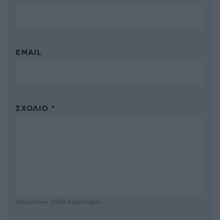
EMAIL
ΣΧΌΛΙΟ *
Απομένουν
2500
χαρακτήρες