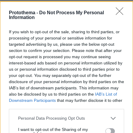
Ότι χειρότερο μπορεί να συμβεί σε μια χώρα είναι ο
πόλεμος. Αυτό τους δίνεις . Όλα τα άλλα του τρελού.
Protothema -
Do Not Process My Personal
Information
ΑΠΑΝΤΗΣΗ
CaDeme Δήμητρα Καρατζά
If you wish to opt-out of the sale, sharing to third parties, or
14.03.2026, 15:30
processing of your personal or sensitive information for
targeted advertising by us, please use the below opt-out
@22:52 +1000
section to confirm your selection. Please note that after your
ΑΠΑΝΤΗΣΗ
opt-out request is processed you may continue seeing
interest-based ads based on personal information utilized by
us or personal information disclosed to third parties prior to
οικοπεδα ιραν
your opt-out. You may separately opt-out of the further
13.03.2026, 08:04
disclosure of your personal information by third parties on the
νετα εισαι γιγαντας, κανε το ιραν χωραφι.Εχεις
IAB’s list of downstream participants. This information may
ξεσκισει ολη την αριστερα του πλανητη αρχοντα
also be disclosed by us to third parties on the
IAB’s List of
ΑΠΑΝΤΗΣΗ
Downstream Participants
that may further disclose it to other
third parties.
Σιγά πονόψυχε
Please note that this website/app uses one or more Google
Personal Data Processing Opt Outs
13.03.2026, 08:04
services and may gather and store information including but
Που σκέφτηκες το λαό. Τη διάλυση και εξόντωσή
not limited to your visit or usage behaviour. You may click to
I want to opt-out of the Sharing of my