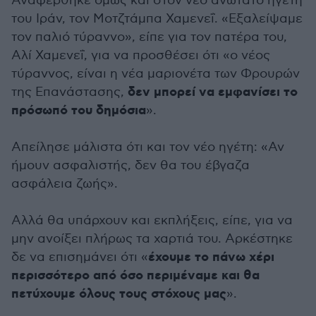
Αναφέρθηκε όμως και στον νέο ανώτατο ηγέτη
του Ιράν, τον Μοτζτάμπα Χαμενεΐ. «Εξαλείψαμε
τον παλιό τύραννο», είπε για τον πατέρα του,
Αλί Χαμενεΐ, για να προσθέσει ότι «ο νέος
τύραννος, είναι η νέα μαριονέτα των Φρουρών
δεν μπορεί να εμφανίσει το
της Επανάστασης,
πρόσωπό του δημόσια
».
Απείλησε μάλιστα ότι και τον νέο ηγέτη: «Αν
ήμουν ασφαλιστής, δεν θα του έβγαζα
ασφάλεια ζωής».
Αλλά θα υπάρχουν και εκπλήξεις, είπε, για να
μην ανοίξει πλήρως τα χαρτιά του. Αρκέστηκε
έχουμε το πάνω χέρι
δε να επισημάνει ότι «
περισσότερο από όσο περιμέναμε και θα
πετύχουμε όλους τους στόχους μας
».