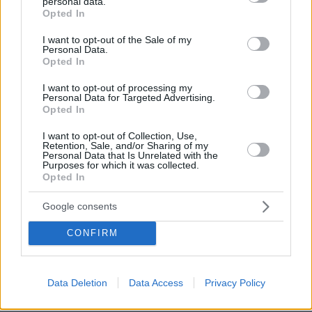
personal data.
grant or deny consent to Google and its third-party tags to
τους θέλεις.
Opted In
use your data for below specified purposes in below Google
ΑΠΑΝΤΗΣΗ
consent section.
I want to opt-out of the Sale of my
Personal Data.
Opted In
GRESEX.ONLINE
13.03.2026, 05:18
I want to opt-out of processing my
Personal Data for Targeted Advertising.
4 8 6 7 Κάποιοι μπαίνουν απλώς από περιέργεια και
Opted In
τελικά μένουν για τις ενδιαφέρουσες συζητήσεις. Η
διαδικασία είναι απλή: βλέπεις ποιος είναι ενεργός,
I want to opt-out of Collection, Use,
στέλνεις μήνυμα και αρχίζεις να γνωρίζεις τον άλλον
Retention, Sale, and/or Sharing of my
Personal Data that Is Unrelated with the
σιγά σιγά. Χωρίς πίεση και χωρίς βιασύνη.
Purposes for which it was collected.
Opted In
ΑΠΑΝΤΗΣΗ
Google consents
κα
CONFIRM
13.03.2026, 03:11
Ο εγκληματίας πολέμου προσφέρει ελευθερία τύπου
Λιβύης. Ιρανοί, τρέξτε να προλάβετε, μην χάσετε την
ευκαιρία!
Data Deletion
Data Access
Privacy Policy
ΑΠΑΝΤΗΣΗ