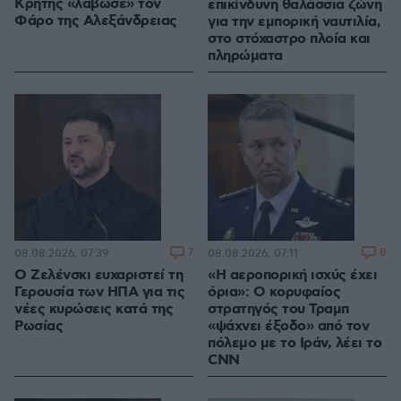
Κρήτης «λάβωσε» τον
επικίνδυνη θαλάσσια ζώνη
Φάρο της Αλεξάνδρειας
για την εμπορική ναυτιλία,
στο στόχαστρο πλοία και
πληρώματα
7
8
08.08.2026, 07:39
08.08.2026, 07:11
Ο Ζελένσκι ευχαριστεί τη
«Η αεροπορική ισχύς έχει
Γερουσία των ΗΠΑ για τις
όρια»: Ο κορυφαίος
νέες κυρώσεις κατά της
στρατηγός του Τραμπ
Ρωσίας
«ψάχνει έξοδο» από τον
πόλεμο με το Ιράν, λέει το
CNN