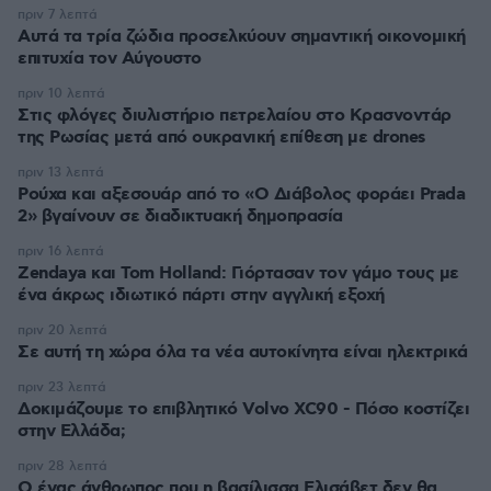
πριν 7 λεπτά
Αυτά τα τρία ζώδια προσελκύουν σημαντική οικονομική
επιτυχία τον Αύγουστο
πριν 10 λεπτά
Στις φλόγες διυλιστήριο πετρελαίου στο Κρασνοντάρ
της Ρωσίας μετά από ουκρανική επίθεση με drones
πριν 13 λεπτά
Ρούχα και αξεσουάρ από το «Ο Διάβολος φοράει Prada
2» βγαίνουν σε διαδικτυακή δημοπρασία
πριν 16 λεπτά
Zendaya και Tom Holland: Γιόρτασαν τον γάμο τους με
ένα άκρως ιδιωτικό πάρτι στην αγγλική εξοχή
πριν 20 λεπτά
Σε αυτή τη χώρα όλα τα νέα αυτοκίνητα είναι ηλεκτρικά
πριν 23 λεπτά
Δοκιμάζουμε το επιβλητικό Volvo XC90 - Πόσο κοστίζει
στην Ελλάδα;
πριν 28 λεπτά
Ο ένας άνθρωπος που η βασίλισσα Ελισάβετ δεν θα