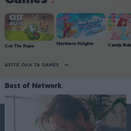
Northern Heights
Candy Bub
Cut The Rope
ΔΕΙΤΕ ΟΛΑ ΤΑ GAMES
Best of Network