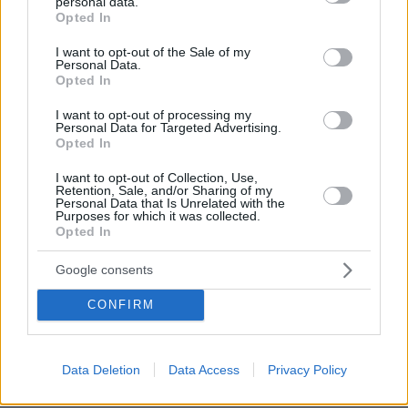
personal data.
grant or deny consent to Google and its third-party tags to
συλλάβει και τον άφησε ελεύθερο
Opted In
use your data for below specified purposes in below Google
67
07.08.2026, 22:54
consent section.
I want to opt-out of the Sale of my
Personal Data.
Opted In
I want to opt-out of processing my
Η φωτογραφία του Τσιτσιπά αγκαλιά
Personal Data for Targeted Advertising.
με τη σύντροφό του στην Ελβετία και
Opted In
η βραδινή έξοδός τους για φαγητό
I want to opt-out of Collection, Use,
36
08.08.2026, 09:14
Retention, Sale, and/or Sharing of my
Personal Data that Is Unrelated with the
Purposes for which it was collected.
Opted In
Google consents
Χωροταξικό για τον τουρισμό: Οι νέοι
κανόνες για επενδύσεις, Airbnb και
CONFIRM
εκτός σχεδίου δόμηση
12
08.08.2026, 08:10
Data Deletion
Data Access
Privacy Policy