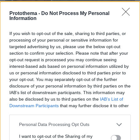
Protothema -
Do Not Process My Personal
Information
If you wish to opt-out of the sale, sharing to third parties, or
08.08.2026, 08:36
processing of your personal or sensitive information for
Καρέ-καρέ η ανάλυση του τροχαίου στις Σέρρες
targeted advertising by us, please use the below opt-out
με νεκρούς μητέρα και γιο: Τι λέει
section to confirm your selection. Please note that after your
πραγματογνώμονας στο protothema
opt-out request is processed you may continue seeing
interest-based ads based on personal information utilized by
us or personal information disclosed to third parties prior to
«Πόσα θέλεις για το κορίτσι;»:
Τουρίστας στην Κρήτη ζητά... τιμή για
your opt-out. You may separately opt-out of the further
να ασελγήσει σε ανήλικη, τι
disclosure of your personal information by third parties on the
καταγγέλλει ο ιδιοκτήτης επιχείρησης
IAB’s list of downstream participants. This information may
also be disclosed by us to third parties on the
IAB’s List of
428
07.08.2026, 18:22
Downstream Participants
that may further disclose it to other
third parties.
Please note that this website/app uses one or more Google
Personal Data Processing Opt Outs
Ο «Δράκος» του Λονδίνου: 40χρονος
services and may gather and store information including but
με προβλήματα όρασης σκότωνε και
not limited to your visit or usage behaviour. You may click to
I want to opt-out of the Sharing of my
βίαζε γυναίκες, η αστυνομία τον είχε