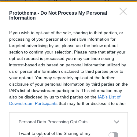
Υπουργείο Υγείας: Στέλνει μήνυμα για ασφαλή
κολύμβηση στους άνω των 60 – 284 θάνατοι από πνιγμό
Protothema -
Do Not Process My Personal
πέρυσι
Information
ΔΕΙΤΕ ΟΛΕΣ ΤΙΣ ΕΙΔΗΣΕΙΣ
If you wish to opt-out of the sale, sharing to third parties, or
processing of your personal or sensitive information for
targeted advertising by us, please use the below opt-out
section to confirm your selection. Please note that after your
opt-out request is processed you may continue seeing
ΤΑ ΠΙΟ ΔΗΜΟΦΙΛΗ
interest-based ads based on personal information utilized by
us or personal information disclosed to third parties prior to
your opt-out. You may separately opt-out of the further
disclosure of your personal information by third parties on the
IAB’s list of downstream participants. This information may
also be disclosed by us to third parties on the
IAB’s List of
Downstream Participants
that may further disclose it to other
third parties.
Please note that this website/app uses one or more Google
Personal Data Processing Opt Outs
services and may gather and store information including but
not limited to your visit or usage behaviour. You may click to
I want to opt-out of the Sharing of my