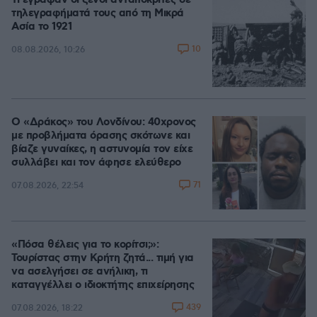
Τι έγραφαν οι ξένοι ανταποκριτές σε
τηλεγραφήματά τους από τη Μικρά
Ασία το 1921
10
08.08.2026, 10:26
Ο «Δράκος» του Λονδίνου: 40χρονος
με προβλήματα όρασης σκότωνε και
βίαζε γυναίκες, η αστυνομία τον είχε
συλλάβει και τον άφησε ελεύθερο
71
07.08.2026, 22:54
«Πόσα θέλεις για το κορίτσι;»:
Τουρίστας στην Κρήτη ζητά... τιμή για
να ασελγήσει σε ανήλικη, τι
καταγγέλλει ο ιδιοκτήτης επιχείρησης
439
07.08.2026, 18:22