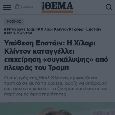
Games
ΚΟΣΜΟΣ
Column
Column
Ντόναλντ Τραμπ
Χίλαρι Κλίντον
Τζέφρι Έπσταϊν
1
2
Μπιλ Κλίντον
Υπόθεση Επστάιν: Η Χίλαρι
Κλίντον καταγγέλλει
επιχείρηση «συγκάλυψης» από
πλευράς του Τραμπ
Ο σύζυγός της, Μπιλ Κλίντον, εμφανίζεται
τακτικά σε αυτά τα αρχεία, χωρίς να υπάρχουν
ωστόσο στοιχεία ότι το ζευγάρι εμπλέκεται σε
παράνομες δραστηριότητες