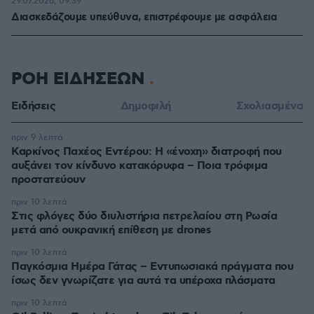
29.07.2026, 09:39
Διασκεδάζουμε υπεύθυνα, επιστρέφουμε με ασφάλεια
ΡΟΗ ΕΙΔΗΣΕΩΝ
Ειδήσεις
Δημοφιλή
Σχολιασμένα
πριν 9 λεπτά
Καρκίνος Παχέος Εντέρου: Η «ένοχη» διατροφή που
αυξάνει τον κίνδυνο κατακόρυφα – Ποια τρόφιμα
προστατεύουν
πριν 10 λεπτά
Στις φλόγες δύο διυλιστήρια πετρελαίου στη Ρωσία
μετά από ουκρανική επίθεση με drones
πριν 10 λεπτά
Παγκόσμια Ημέρα Γάτας – Εντυπωσιακά πράγματα που
ίσως δεν γνωρίζατε για αυτά τα υπέροχα πλάσματα
πριν 10 λεπτά