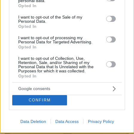
personal data.
grant or deny consent to Google and its third-party tags to
Opted In
use your data for below specified purposes in below Google
consent section.
I want to opt-out of the Sale of my
Personal Data.
Opted In
I want to opt-out of processing my
Personal Data for Targeted Advertising.
Opted In
I want to opt-out of Collection, Use,
Retention, Sale, and/or Sharing of my
08.08.2026, 08:57
Personal Data that Is Unrelated with the
Το «σκουλήκι του διαβόλου» που ζει 1,3 χιλιόμετρα
Purposes for which it was collected.
Opted In
κάτω από τη Γη και αλλάζει όσα γνωρίζαμε για τη
ζωή: «Οι άνθρωποι δεν κυβερνάμε τον κόσμο»
Google consents
CONFIRM
Data Deletion
Data Access
Privacy Policy