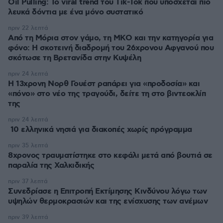
Oil Pulling: To viral trend του Tik-Tok που υπόσχεται πιο
λευκά δόντια με ένα μόνο συστατικό
πριν 22 λεπτά
Από τη Μόρια στον γάμο, τη ΜΚΟ και την κατηγορία για
φόνο: Η σκοτεινή διαδρομή του 26χρονου Αφγανού που
σκότωσε τη Βρετανίδα στην Κυψέλη
πριν 24 λεπτά
Η 13χρονη Νορθ Γουέστ ραπάρει για «προδοσία» και
«πόνο» στο νέο της τραγούδι, δείτε τη στο βιντεοκλίπ
της
πριν 24 λεπτά
10 ελληνικά νησιά για διακοπές χωρίς πρόγραμμα
πριν 35 λεπτά
8χρονος τραυματίστηκε στο κεφάλι μετά από βουτιά σε
παραλία της Χαλκιδικής
πριν 37 λεπτά
Συνεδρίασε η Επιτροπή Εκτίμησης Κινδύνου λόγω των
υψηλών θερμοκρασιών και της ενίσχυσης των ανέμων
πριν 39 λεπτά