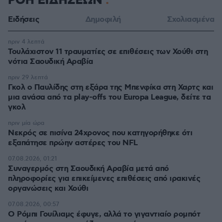
ΡΟΗ ΕΙΔΗΣΕΩΝ
Ειδήσεις
Δημοφιλή
Σχολιασμένα
πριν 4 λεπτά
Τουλάχιστον 11 τραυματίες σε επιθέσεις των Χούθι στη
νότια Σαουδική Αραβία
πριν 29 λεπτά
Γκολ ο Παυλίδης στη εξάρα της Μπενφίκα στη Χαρτς και
μια ανάσα από τα play-offs του Europa League, δείτε τα
γκολ
πριν μία ώρα
Νεκρός σε πισίνα 24χρονος που κατηγορήθηκε ότι
εξαπάτησε πρώην αστέρες του NFL
07.08.2026, 01:21
Συναγερμός στη Σαουδική Αραβία μετά από
πληροφορίες για επικείμενες επιθέσεις από ιρακινές
οργανώσεις και Χούθι
07.08.2026, 00:57
Ο Ρόμπι Γουίλιαμς έφυγε, αλλά το γιγαντιαίο ρομπότ