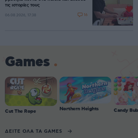
τις ιστορίες τους
16
06.08.2026, 17:38
Games
Northern Heights
Candy Bub
Cut The Rope
ΔΕΙΤΕ ΟΛΑ ΤΑ GAMES