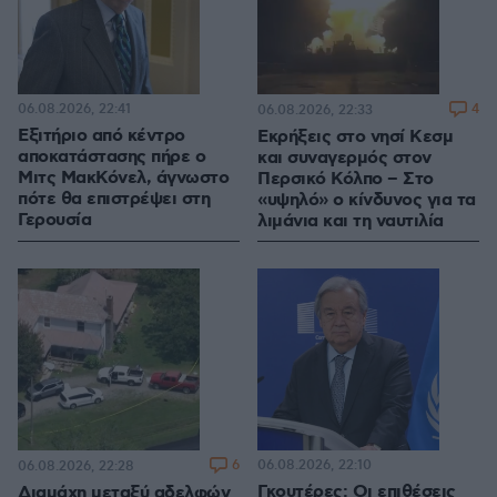
06.08.2026, 22:41
4
06.08.2026, 22:33
Εξιτήριο από κέντρο
Εκρήξεις στο νησί Κεσμ
αποκατάστασης πήρε ο
και συναγερμός στον
Μιτς ΜακΚόνελ, άγνωστο
Περσικό Κόλπο – Στο
πότε θα επιστρέψει στη
«υψηλό» ο κίνδυνος για τα
Γερουσία
λιμάνια και τη ναυτιλία
6
06.08.2026, 22:10
06.08.2026, 22:28
Γκουτέρες: Οι επιθέσεις
Διαμάχη μεταξύ αδελφών