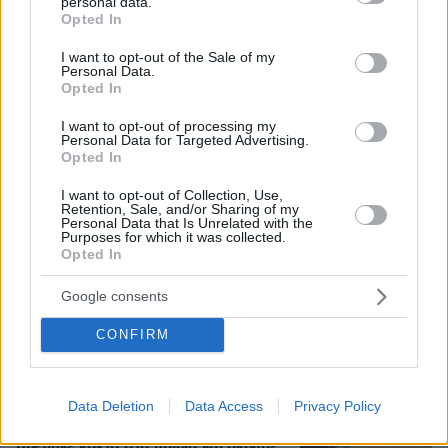
personal data.
grant or deny consent to Google and its third-party tags to
Opted In
use your data for below specified purposes in below Google
consent section.
I want to opt-out of the Sale of my
Προϊόν εργαστηρίου ή της φύσης ο
Personal Data.
κορωνοϊός; Άλλα έλεγε δημόσια ο
Opted In
Φάουτσι και άλλα ιδιωτικά, αρνήθηκε
100 φορές να απαντήσει στο
I want to opt-out of processing my
Κογκρέσο
Personal Data for Targeted Advertising.
Opted In
138
06.08.2026, 21:40
I want to opt-out of Collection, Use,
Retention, Sale, and/or Sharing of my
Personal Data that Is Unrelated with the
Η αποκαλυπτική κατάθεση της
Purposes for which it was collected.
συζύγου του Αφγανού: Πώς
Opted In
γνωρίσαμε τη Λίσα, γιατί υποψιάστηκα
ότι ήταν το πτώμα στη βαλίτσα
Google consents
290
06.08.2026, 12:32
CONFIRM
Data Deletion
Data Access
Privacy Policy
Για πέμπτη συνεχόμενη χρονιά στο
ΠΑΓΝΗ ο Βλαδίμηρος Κυριακίδης,
βρέθηκε κοντά στα παιδιά και άκουσε