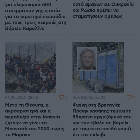
κατά αμάχων σε Ουκρανία
για κληρονομιά 600
και Ρωσία πρέπει να
στρεμμάτων γης η αιτία
σταματήσουν αμέσως
για το αιματηρό επεισόδιο
με τους τρεις νεκρούς στη
Βόρεια Καρολίνα
2
2
06.08.2026, 22:08
06.08.2026, 22:03
Μετά τη Θέουτα, η
Φρίκη στη Βρετανία:
ακροαριστερά και η
Πρώην χασάπης τεμάχισε
ακροδεξιά στην Ισπανία
55χρονο εργαζόμενό του
ζητούν να γίνει το
και τον έβαλε σε βαρέλι
Μουντιάλ του 2030 χωρίς
με τσιμέντο επειδή νόμιζε
το Μαρόκο
ότι τον έκλεβε