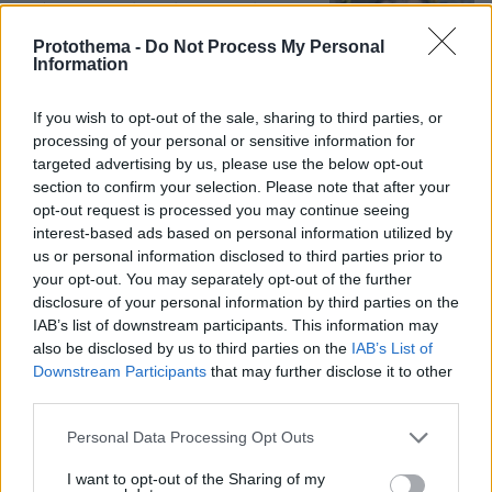
ζωή δεν μπορεί να είναι αντικείμενο
φημών ή σεναρίων που
Protothema -
Do Not Process My Personal
παρουσιάζονται ως πραγματικά
Information
γεγονότα
2
06.08.2026, 22:24
If you wish to opt-out of the sale, sharing to third parties, or
processing of your personal or sensitive information for
targeted advertising by us, please use the below opt-out
Γιατί δεν έσωσα το κουτάβι: Ο
section to confirm your selection. Please note that after your
ερευνητής που κατέγραφε τη
opt-out request is processed you may continue seeing
συμβίωση του μικρού σκυλιού με
interest-based ads based on personal information utilized by
αγέλη λύκων εξηγεί γιατί δεν
us or personal information disclosed to third parties prior to
επενέβη, όταν το είδε άρρωστο
your opt-out. You may separately opt-out of the further
173
06.08.2026, 19:34
disclosure of your personal information by third parties on the
IAB’s list of downstream participants. This information may
also be disclosed by us to third parties on the
IAB’s List of
Γιώργος Παράσχος: Χαμογελαστός,
Downstream Participants
that may further disclose it to other
δίνει τη μάχη του με τον καρκίνο,
third parties.
μπήκε στο νοσοκομείο για νέα
θεραπεία
Please note that this website/app uses one or more Google
Personal Data Processing Opt Outs
services and may gather and store information including but
55
06.08.2026, 18:00
not limited to your visit or usage behaviour. You may click to
I want to opt-out of the Sharing of my