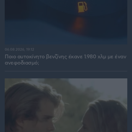
06.08.2026, 19:12
Ποιο αυτοκίνητο βενζίνης έκανε 1.980 χλμ με έναν
ανεφοδιασμό;