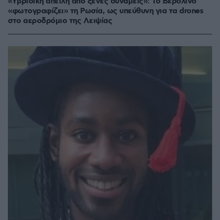
«Υβριδική απειλή από ξένες δυνάμεις»: Το Βερολίνο
«φωτογραφίζει» τη Ρωσία, ως υπεύθυνη για τα drones
στο αεροδρόμιο της Λειψίας