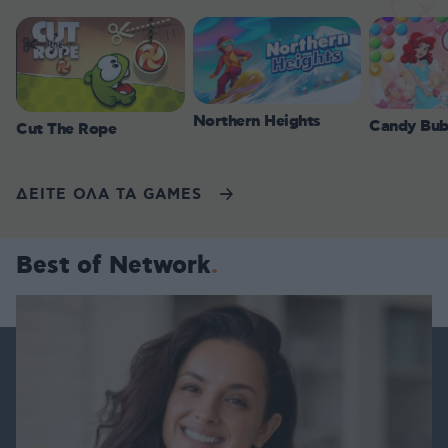
Northern Heights
Candy Bub
Cut The Rope
ΔΕΙΤΕ ΟΛΑ ΤΑ GAMES
Best of Network