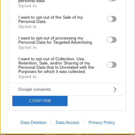
Νεαρή γυναίκα με ακατέργαστη ομορφιά από την
personal data.
grant or deny consent to Google and its third-party tags to
Αιθιοπία έγινε viral, δείτε την εντυπωσιακή
Opted In
use your data for below specified purposes in below Google
μεταμόρφωσή της από μακιγιέρ
consent section.
I want to opt-out of the Sale of my
Personal Data.
Opted In
I want to opt-out of processing my
Personal Data for Targeted Advertising.
Opted In
I want to opt-out of Collection, Use,
Retention, Sale, and/or Sharing of my
Personal Data that Is Unrelated with the
Purposes for which it was collected.
Opted In
Google consents
CONFIRM
Data Deletion
Data Access
Privacy Policy