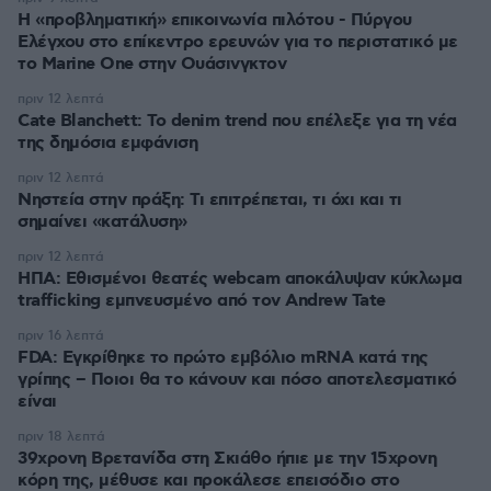
Η «προβληματική» επικοινωνία πιλότου - Πύργου
Ελέγχου στο επίκεντρο ερευνών για το περιστατικό με
το Marine One στην Ουάσινγκτον
πριν 12 λεπτά
Cate Blanchett: Το denim trend που επέλεξε για τη νέα
της δημόσια εμφάνιση
πριν 12 λεπτά
Νηστεία στην πράξη: Τι επιτρέπεται, τι όχι και τι
σημαίνει «κατάλυση»
πριν 12 λεπτά
ΗΠΑ: Εθισμένοι θεατές webcam αποκάλυψαν κύκλωμα
trafficking εμπνευσμένο από τον Andrew Tate
πριν 16 λεπτά
FDA: Εγκρίθηκε το πρώτο εμβόλιο mRNA κατά της
γρίπης – Ποιοι θα το κάνουν και πόσο αποτελεσματικό
είναι
πριν 18 λεπτά
39χρονη Βρετανίδα στη Σκιάθο ήπιε με την 15χρονη
κόρη της, μέθυσε και προκάλεσε επεισόδιο στο