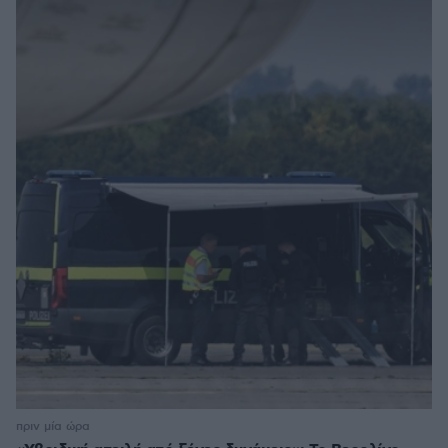
πριν μία ώρα