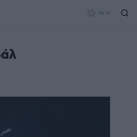
34
°C
βάλ
α