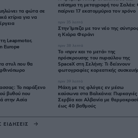
επίσημα τη μεταγραφή του Σαλάχ:
μηλώνει τα φώτα σε
παίρνει 17 εκατομμύρια τον χρόνο
ικά κτίρια για να
πριν 35 λεπτά
έργεια
Στην Ίμπιζα με τον νέο της σύντρο
η Κιάρα Φεράνι
τη Leapmotor,
πριν 38 λεπτά
in Europe
Το «πριν και το μετά» της
πρόσκρουσης του πυραύλου της
α στυλ που θα
SpaceX στη Σελήνη: Τι δείχνουν
 φθινόπωρο
φωτογραφίες κορεατικής συσκευή
πριν 39 λεπτά
ασσας: Το παράξενο
Μάχη με τις φλόγες εν μέσω
κού βυθού που
καύσωνα στα Βαλκάνια: Πυρκαγιές
ιά στην Ασία
Σερβία και Αλβανία με θερμοκρασ
έως 40 βαθμούς
Σ ΕΙΔΗΣΕΙΣ