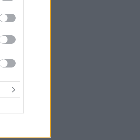
μή
ένα
η