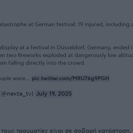
tastrophe at German festival: 19 injured, including 
display at a festival in Düsseldorf, Germany, ended 
en two fireworks exploded at dangerously low altitu
m falling directly into the crowd.
eople were…
pic.twitter.com/MRU76g9PGH
(@nexta_tv)
July 19, 2025
 τους τραυματίες είναι σε σοβαρή κατάσταση.