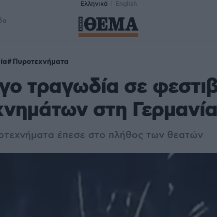
Ελληνικά
English
δα
ία
Πυροτεχνήματα
γο τραγωδία σε φεστι
χνημάτων στη Γερμανί
οτεχνήματα έπεσε στο πλήθος των θεατών