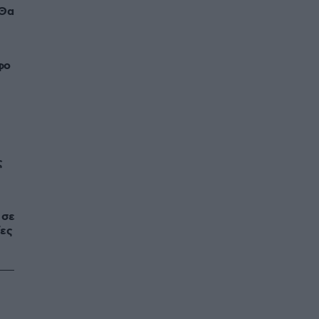
 Θα
φο
ς
 σε
ίες