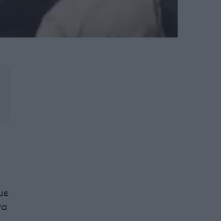
με
να