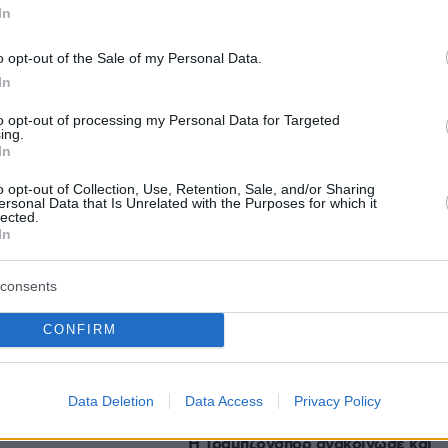
η, 40άρια και στα νησιά!
In
o opt-out of the Sale of my Personal Data.
protothema.gr στο Google News
ο
και μάθετε πρώτοι όλες
In
to opt-out of processing my Personal Data for Targeted
ing.
Ειδήσεις
ελευταίες
από την Ελλάδα και τον Κόσμο, τη στιγ
In
Protothema.gr
 στο
o opt-out of Collection, Use, Retention, Sale, and/or Sharing
ersonal Data that Is Unrelated with the Purposes for which it
lected.
In
Ειδήσεις
Δημοφιλή
Σχολιασμ
consents
ΣΕΩΝ
CONFIRM
πριν 27 λεπτά
μόσια τηλεόραση
Οι Xώρες του Αιγαίου: Περιπλάνησ
άλληλος υπέστη
στην ψυχή των νησιών
Data Deletion
Data Access
Privacy Policy
οίηση και εμφάνισε
πριν 31 λεπτά
στρες
Η Τραμπζονσπόρ ανακοίνωσε και