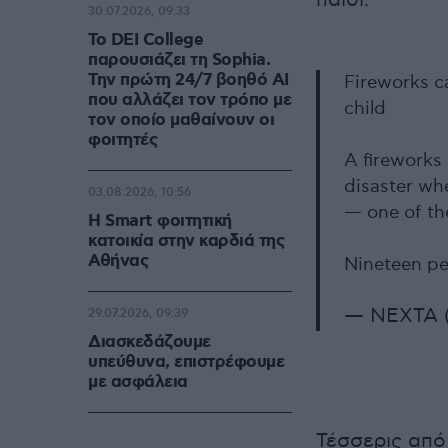
παιδί.
30.07.2026, 09:33
Το DEI College
παρουσιάζει τη Sophia.
Την πρώτη 24/7 βοηθό AI
Fireworks ca
που αλλάζει τον τρόπο με
child
τον οποίο μαθαίνουν οι
φοιτητές
A fireworks 
disaster wh
03.08.2026, 10:56
— one of the
Η Smart φοιτητική
κατοικία στην καρδιά της
Αθήνας
Nineteen p
— NEXTA 
29.07.2026, 09:39
Διασκεδάζουμε
υπεύθυνα, επιστρέφουμε
με ασφάλεια
Τέσσερις από