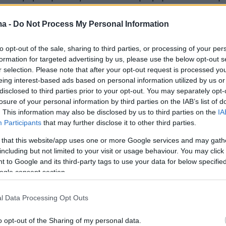
ma -
Do Not Process My Personal Information
θεωρεί ότι το περιστατικό ήταν ατύχημα.
to opt-out of the sale, sharing to third parties, or processing of your per
formation for targeted advertising by us, please use the below opt-out s
ερα:
r selection. Please note that after your opt-out request is processed y
eing interest-based ads based on personal information utilized by us or
disclosed to third parties prior to your opt-out. You may separately opt-
λίες για τον πατέρα Αντώνιο: «Εξαγοράζει τη
losure of your personal information by third parties on the IAB’s list of
 τροφίμων με 100 ευρώ»
. This information may also be disclosed by us to third parties on the
IA
Participants
that may further disclose it to other third parties.
πσταϊν μπορεί να μην τους ικανοποιήσουν
 that this website/app uses one or more Google services and may gath
including but not limited to your visit or usage behaviour. You may click 
 Τραμπ - «Τίποτα δεν είναι αρκετό για τους
 to Google and its third-party tags to use your data for below specifi
Αριστεράς»
ogle consent section.
 θα «καούν» από τον καύσωνα, δείτε live την
l Data Processing Opt Outs
45άρια, αποπνικτικά βράδια και έξι 24ωρα με
o opt-out of the Sharing of my personal data.