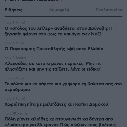
Ειδήσεις
Δημοφιλή
Σχολιασμένα
πριν 3 λεπτά
Ο «στόλος του Χίτλερ» αναδύεται στον Δούναβη: Η
ξηρασία φέρνει στο φως τα ναυάγια των Ναζί
πριν 6 λεπτά
Ο Παγκόσμιος Πρωταθλητής «ψήφισε» Ελλάδα
πριν 8 λεπτά
Αλεπούδες σε κατοικημένες περιοχές: Μην τις
πλησιάζετε και μην τις ταΐζετε, λένε οι ειδικοί
πριν 9 λεπτά
Το κόλπο για να πάρετε πιο γρήγορα τη βαλίτσα σας στο
αεροδρόμιο
πριν 9 λεπτά
Χωριάτικη πίτα με μελιτζάνες και Κατίκι Δομοκού
πριν 18 λεπτά
Πόλη ρίχνει χιλιάδες χριστουγεννιάτικα δέντρα από
ελικόπτερα για 36 χρόνια: Πώς σώζουν τους βάλτους