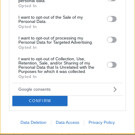
personal data.
ΑΠΑΝΤΗΣΗ
grant or deny consent to Google and its third-party tags to
Opted In
use your data for below specified purposes in below Google
consent section.
I want to opt-out of the Sale of my
Έλεος!!
Personal Data.
09.03.2025, 22:40
Opted In
Ποιο βλακας πεθαίνεις!!!
I want to opt-out of processing my
ΑΠΑΝΤΗΣΗ
Personal Data for Targeted Advertising.
Opted In
I want to opt-out of Collection, Use,
Ανθρωπάκι πόσο μονος νιώθεις
Retention, Sale, and/or Sharing of my
10.03.2025, 02:47
Personal Data that Is Unrelated with the
Purposes for which it was collected.
Για να θέλεις να απασχολείς έστω και αρνητικά ...
Opted In
δυστυχώς δεν σε θέλουν ούτε τα έντερα σου ...
ΑΠΑΝΤΗΣΗ
Google consents
CONFIRM
ΑγΕ
09.03.2025, 20:34
Οι βασιλικές οικογένειες ρέπουν στην αιμομιξία με
Data Deletion
Data Access
Privacy Policy
αποτέλεσμα να τις κατατρύχουν ασθένειες γενετικού
υποβάθρου σε ποσοστό μεγαλύτερο από τον μέσο