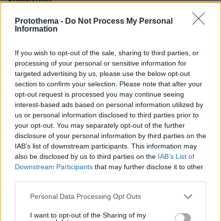
Καθημερινά...
09.03.2025, 21:59
Protothema -
Do Not Process My Personal
Πεθαίνουν χιλιάδες παιδιά σε ολο τον κόσμο... αλλά
Information
αυτά δεν είναι γαλοζοαίματα, οπότε λίγο μας νοιάζει!
ΑΠΑΝΤΗΣΗ
If you wish to opt-out of the sale, sharing to third parties, or
processing of your personal or sensitive information for
Χολη
targeted advertising by us, please use the below opt-out
09.03.2025, 22:17
section to confirm your selection. Please note that after your
Και σε αυτά χολή ρε καραγκιόζη δες? Η κακια και
opt-out request is processed you may continue seeing
η γρουσουζιά σας, θα σας γυρίσει μπούμερανγκ.
interest-based ads based on personal information utilized by
Καλό κουράγιο.
us or personal information disclosed to third parties prior to
your opt-out. You may separately opt-out of the further
ΑΠΑΝΤΗΣΗ
disclosure of your personal information by third parties on the
IAB’s list of downstream participants. This information may
Αχ !
also be disclosed by us to third parties on the
IAB’s List of
09.03.2025, 22:09
Downstream Participants
that may further disclose it to other
third parties.
Σταμάτα να βλέπεις τα πάντα ΤΑΞΙΚΑ !! Είτε
φτωχός είτε πλούσιος, ο ΠΟΝΟΣ ΕΙΝΑΙ ΙΔΙΟΣ ! Οι
Please note that this website/app uses one or more Google
Personal Data Processing Opt Outs
ασθένειες δεν κοιτούν , χρήματα ….δεξου απλά
services and may gather and store information including but
την ΘΛΙΨΗ ότι ένα ΝΕΟ ΠΑΙΔΙ ΠΕΘΑΝΕ .
not limited to your visit or usage behaviour. You may click to
I want to opt-out of the Sharing of my