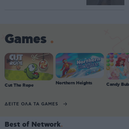
Games
Northern Heights
Candy Bub
Cut The Rope
ΔΕΙΤΕ ΟΛΑ ΤΑ GAMES
Best of Network