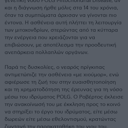
γενετική νόσο POLG Mitochondrial Disease, αν
και η διάγνωση ήρθε μόλις στα 14 του χρόνια,
όταν τα συμπτώματα άρχισαν να γίνονται πιο
έντονα. Η ασθένεια αυτή πλήττει τη λειτουργία
των μιτοχονδρίων, στερώντας από τα κύτταρα
την ενέργεια που χρειάζονται για να
επιβιώσουν, με αποτέλεσμα την προοδευτική
ανεπάρκεια πολλαπλών οργάνων.
Παρά τις δυσκολίες, ο νεαρός πρίγκιπας
αντιμετώπιζε την ασθένεια «με χιούμορ», ενώ
αφιέρωσε τη ζωή του στην ευαισθητοποίηση
και τη χρηματοδότηση της έρευνας για τη νόσο
μέσω του ιδρύματος POLG. Ο Ροβέρτος έκλεισε
την ανακοίνωσή του με έκκληση προς το κοινό
να στηρίξει το έργο του ιδρύματος, είτε μέσω
δωρεών είτε μέσω εθελοντισμού, κρατώντας
ζωντανή την παρακαταθήκη του γιου του.