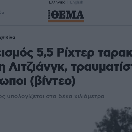
Ελληνικά
English
δα
ς
Κίνα
εισμός 5,5 Ρίχτερ ταρ
η Λιτζιάνγκ, τραυματί
ωποι (βίντεο)
ος υπολογίζεται στα δέκα χιλιόμετρα