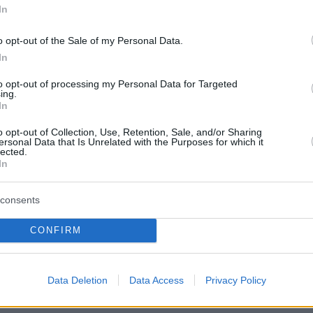
In
o opt-out of the Sale of my Personal Data.
In
to opt-out of processing my Personal Data for Targeted
ing.
In
o opt-out of Collection, Use, Retention, Sale, and/or Sharing
ersonal Data that Is Unrelated with the Purposes for which it
lected.
In
ερα
consents
ρόστιμο 5.000 ευρώ για το πάρτι στις...
γαζιού στη Θεσσαλονίκη!
CONFIRM
ετάλλαξη Omicron την αρχή του τέλους της
Data Deletion
Data Access
Privacy Policy