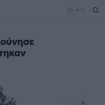
26
°C
ακούνησε
στηκαν