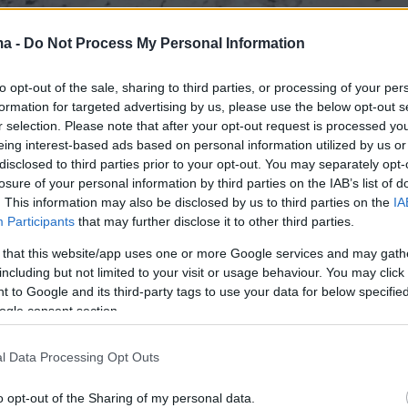
ma -
Do Not Process My Personal Information
to opt-out of the sale, sharing to third parties, or processing of your per
άθος της σεισμικής δόνησης υπολογίστηκε στ
formation for targeted advertising by us, please use the below opt-out s
r selection. Please note that after your opt-out request is processed y
τρα
, ενώ αυτή έγινε στις 15:02 μετά το μεσημέρ
eing interest-based ads based on personal information utilized by us or
disclosed to third parties prior to your opt-out. You may separately opt-
losure of your personal information by third parties on the IAB’s list of
. This information may also be disclosed by us to third parties on the
IA
Participants
that may further disclose it to other third parties.
 that this website/app uses one or more Google services and may gath
including but not limited to your visit or usage behaviour. You may click 
 to Google and its third-party tags to use your data for below specifi
ogle consent section.
l Data Processing Opt Outs
o opt-out of the Sharing of my personal data.