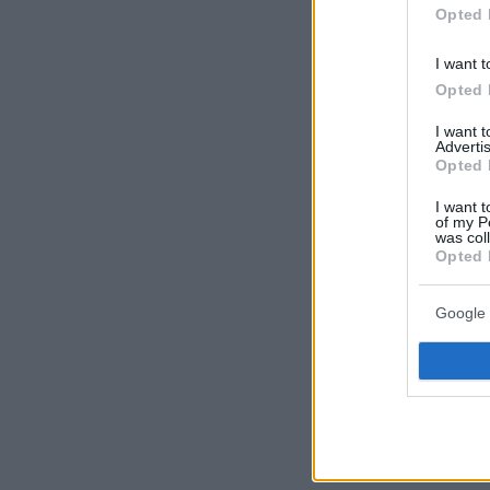
Opted 
I want t
Opted 
I want 
Advertis
Opted 
I want t
of my P
was col
Opted 
Ειδήσεις σήμ
Google 
Λουκέτο και π
τουαλέτες μα
Θα φέρει η μ
πανδημίας;