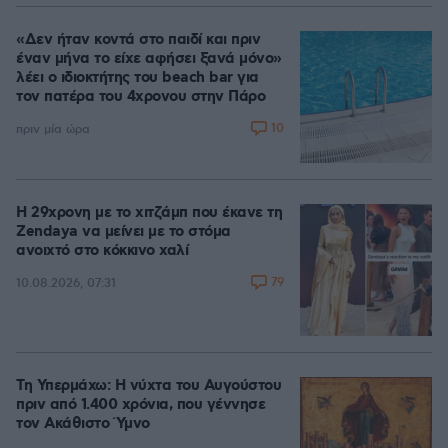
«Δεν ήταν κοντά στο παιδί και πριν
έναν μήνα το είχε αφήσει ξανά μόνο»
λέει ο ιδιοκτήτης του beach bar για
τον πατέρα του 4χρονου στην Πάρο
10
πριν μία ώρα
Η 29χρονη με το χιτζάμπ που έκανε τη
Zendaya να μείνει με το στόμα
ανοιχτό στο κόκκινο χαλί
79
10.08.2026, 07:31
Τη Υπερμάχω: Η νύχτα του Αυγούστου
πριν από 1.400 χρόνια, που γέννησε
τον Ακάθιστο Ύμνο