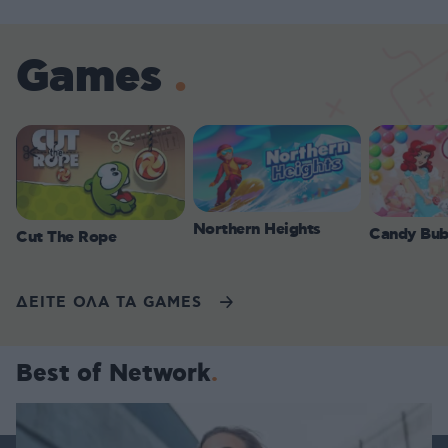
Games
Northern Heights
Candy Bub
Cut The Rope
ΔΕΙΤΕ ΟΛΑ ΤΑ GAMES
Best of Network