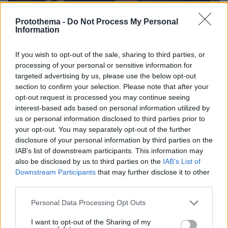
Protothema -
Do Not Process My Personal
Information
If you wish to opt-out of the sale, sharing to third parties, or
processing of your personal or sensitive information for
targeted advertising by us, please use the below opt-out
section to confirm your selection. Please note that after your
opt-out request is processed you may continue seeing
interest-based ads based on personal information utilized by
us or personal information disclosed to third parties prior to
your opt-out. You may separately opt-out of the further
disclosure of your personal information by third parties on the
IAB’s list of downstream participants. This information may
also be disclosed by us to third parties on the
IAB’s List of
Downstream Participants
that may further disclose it to other
third parties.
Please note that this website/app uses one or more Google
Personal Data Processing Opt Outs
10.08.2026, 08:51
services and may gather and store information including but
ΔΕΘ τετραετίας με μέτρα για όλους: Τι θα πει ο
not limited to your visit or usage behaviour. You may click to
I want to opt-out of the Sharing of my