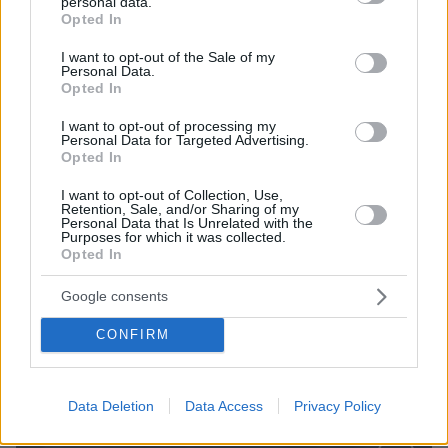
Μητσοτάκης στη Θεσσαλονίκη για μισθούς,
personal data.
grant or deny consent to Google and its third-party tags to
Opted In
συντάξεις, επιχειρήσεις, αγρότες και στεγαστικό
use your data for below specified purposes in below Google
consent section.
I want to opt-out of the Sale of my
Personal Data.
Opted In
I want to opt-out of processing my
Personal Data for Targeted Advertising.
Opted In
I want to opt-out of Collection, Use,
Retention, Sale, and/or Sharing of my
Personal Data that Is Unrelated with the
Purposes for which it was collected.
Opted In
Google consents
CONFIRM
Data Deletion
Data Access
Privacy Policy