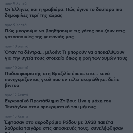
πριν 9 λεπτά
Οι Έλληνες και η γραβιέρα: Πώς έγινε το δεύτερο πιο
δημοφιλές τυρί της χώρας
πριν 9 λεπτά
Πώς μπορούμε να βοηθήσουμε τις γάτες που ζουν στις
γατοαποικίες της γειτονιάς μας
πριν 10 λεπτά
Όταν τα δέντρα... μιλούν: Τι μπορούν να αποκαλύψουν
για την υγεία τους στοιχεία όπως η ροή των χυμών τους
πριν 10 λεπτά
Ποδοσφαιριστής στη Βραζιλία έπεσε στο... κενό
πανηγυρίζοντας γκολ που εν τέλει ακυρώθηκε, δείτε
βίντεο
πριν 12 λεπτά
Ευρωπαϊκό Πρωτάθλημα Στίβου: Live η μάχη του
Τεντόγλου στον προκριματικό του μήκους
πριν 15 λεπτά
Έφτασαν στο αεροδρόμιο Ρόδου με 3.928 πακέτα
λαθραία τσιγάρα στις αποσκευές τους, συνελήφθησαν