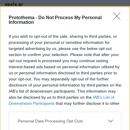
apela.gr
Ενημερωτική πύλη ν .Λακωνίας
Protothema -
Do Not Process My Personal
Information
arcadiaportal.gr
Ενημερωτική πύλη ν. Αρκαδίας
If you wish to opt-out of the sale, sharing to third parties, or
eleftheriaonline.gr
processing of your personal or sensitive information for
targeted advertising by us, please use the below opt-out
Ενημερωτική πύλη ν. Μεσσηνίας
section to confirm your selection. Please note that after your
ilialive.gr
opt-out request is processed you may continue seeing
interest-based ads based on personal information utilized by
Ενημερωτική πύλη ν. Ηλείας
us or personal information disclosed to third parties prior to
your opt-out. You may separately opt-out of the further
inargolida.gr
disclosure of your personal information by third parties on the
Ενημερωτική πύλη ν. Αργολίδας
IAB’s list of downstream participants. This information may
also be disclosed by us to third parties on the
IAB’s List of
isthmos.gr
Downstream Participants
that may further disclose it to other
Ενημερωτική πύλη ν. Κορινθίας
third parties.
patrisnews.com
Please note that this website/app uses one or more Google
Personal Data Processing Opt Outs
Ενημερωτική πύλη ν. Ηλείας
services and may gather and store information including but