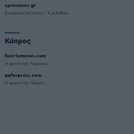
syrosnews.gr
Eνημερωτική πύλη ν. Κυκλάδων
Κύπρος
foni-lemesos.com
Η φωνή της Λεμεσού
pafospress.com
Η φωνή της Πάφου