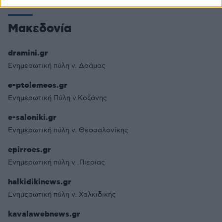
Μακεδονία
dramini.gr
Ενημερωτική πύλη ν. Δράμας
e-ptolemeos.gr
Ενημερωτική Πύλη ν.Κοζάνης
e-saloniki.gr
Ενημερωτική πύλη ν. Θεσσαλονίκης
epirroes.gr
Ενημερωτική πύλη ν .Πιερίας
halkidikinews.gr
Ενημερωτική πύλη ν. Χαλκιδικής
kavalawebnews.gr