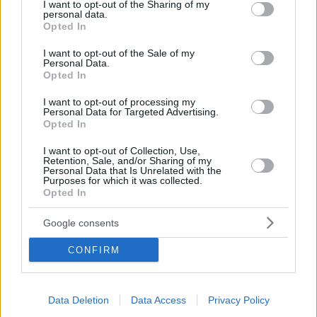
not limited to your visit or usage behaviour. You may click to
I want to opt-out of the Sharing of my
personal data.
thebest.gr
grant or deny consent to Google and its third-party tags to
Opted In
Ενημερωτική πύλη ν. Αχαίας
use your data for below specified purposes in below Google
consent section.
I want to opt-out of the Sale of my
Personal Data.
Opted In
Θεσσαλία
I want to opt-out of processing my
Personal Data for Targeted Advertising.
Opted In
e-enimerosi.gr
I want to opt-out of Collection, Use,
Ενημερωτική πύλη ν. Τρικάλων
Retention, Sale, and/or Sharing of my
Personal Data that Is Unrelated with the
e-volos.gr
Purposes for which it was collected.
Opted In
Ενημερωτικές πύλες ν. Μαγνησίας
Google consents
karditsalive.net
Ενημερωτική πύλη ν. Καρδίτσας
CONFIRM
kosmoslarissa.gr
Ενημερωτική πύλη ν. Λάρισας
Data Deletion
Data Access
Privacy Policy