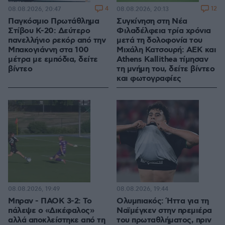
4
12
08.08.2026, 20:47
08.08.2026, 20:13
Παγκόσμιο Πρωτάθλημα
Συγκίνηση στη Νέα
Στίβου Κ-20: Δεύτερο
Φιλαδέλφεια τρία χρόνια
πανελλήνιο ρεκόρ από την
μετά τη δολοφονία του
Μπακογιάννη στα 100
Μιχάλη Κατσουρή: ΑΕΚ και
μέτρα με εμπόδια, δείτε
Athens Kallithea τίμησαν
βίντεο
τη μνήμη του, δείτε βίντεο
και φωτογραφίες
08.08.2026, 19:49
08.08.2026, 19:44
Μπραν - ΠΑΟΚ 3-2: Το
Ολυμπιακός: Ήττα για τη
πάλεψε ο «Δικέφαλος»
Ναϊμέγκεν στην πρεμιέρα
αλλά αποκλείστηκε από τη
του πρωταθλήματος, πριν