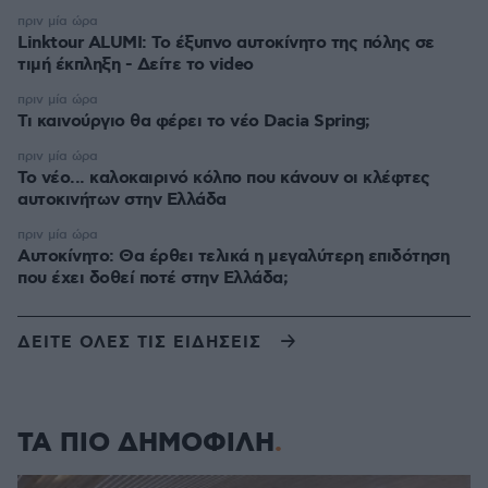
πριν μία ώρα
Linktour ALUMI: Το έξυπνο αυτοκίνητο της πόλης σε
τιμή έκπληξη - Δείτε το video
πριν μία ώρα
Τι καινούργιο θα φέρει το νέο Dacia Spring;
πριν μία ώρα
Το νέο... καλοκαιρινό κόλπο που κάνουν οι κλέφτες
αυτοκινήτων στην Ελλάδα
πριν μία ώρα
Αυτοκίνητο: Θα έρθει τελικά η μεγαλύτερη επιδότηση
που έχει δοθεί ποτέ στην Ελλάδα;
ΔΕΙΤΕ ΟΛΕΣ ΤΙΣ ΕΙΔΗΣΕΙΣ
ΤΑ ΠΙΟ ΔΗΜΟΦΙΛΗ