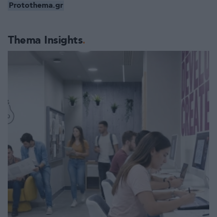
Protothema.gr
Thema Insights