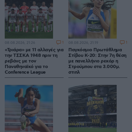
1
1
08.08.2026, 21:26
08.08.2026, 21:19
«Τριάρα» με 11 αλλαγές για
Παγκόσμιο Πρωτάθλημα
την ΤΣΣΚΑ 1948 πριν τη
Στίβου Κ-20: Στην 7η θέση
ρεβάνς με τον
με πανελλήνιο ρεκόρ η
Παναθηναϊκό για το
Στρούμπου στα 3.000μ.
Conference League
στιπλ