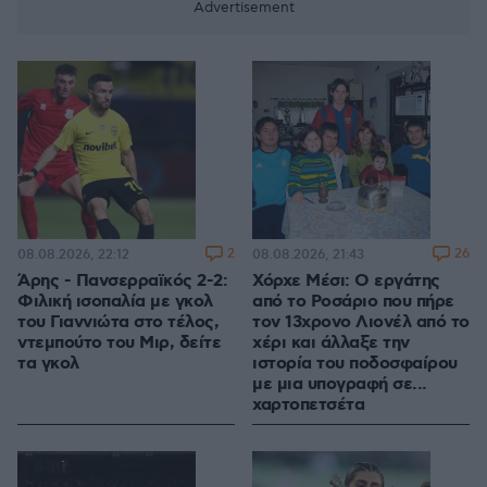
2
26
08.08.2026, 22:12
08.08.2026, 21:43
Άρης - Πανσερραϊκός 2-2:
Χόρχε Μέσι: Ο εργάτης
Φιλική ισοπαλία με γκολ
από το Ροσάριο που πήρε
του Γιαννιώτα στο τέλος,
τον 13χρονο Λιονέλ από το
ντεμπούτο του Μιρ, δείτε
χέρι και άλλαξε την
τα γκολ
ιστορία του ποδοσφαίρου
με μια υπογραφή σε...
χαρτοπετσέτα