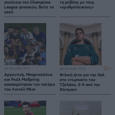
συνέχεια του Champions
τη ρεβάνς με τους
League γυναικών, δείτε τα
«ερυθρόλευκους»
γκολ
08.08.2026, 19:11
5
08.08.2026, 19:10
Αργεντινή, Μπαρτσελόνα
Φιλική ήττα για την Χαλ
και Ρεάλ Μαδρίτης
στο ντεμπούτο του
αποχαιρέτησαν τον πατέρα
Τζολάκη, 2-0 από την
του Λιονέλ Μέσι
Άϊντραχτ