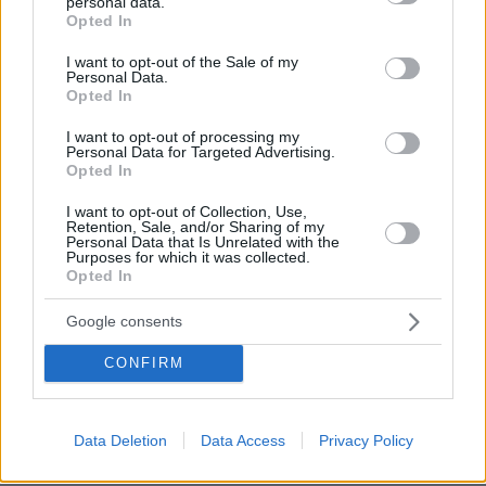
4
08.08.2026, 15:02
personal data.
grant or deny consent to Google and its third-party tags to
Opted In
use your data for below specified purposes in below Google
consent section.
I want to opt-out of the Sale of my
Personal Data.
Opted In
Games
I want to opt-out of processing my
Personal Data for Targeted Advertising.
Opted In
I want to opt-out of Collection, Use,
Retention, Sale, and/or Sharing of my
Personal Data that Is Unrelated with the
Purposes for which it was collected.
Opted In
Northern Heights
Candy Bub
Cut The Rope
Google consents
CONFIRM
ΔΕΙΤΕ ΟΛΑ ΤΑ GAMES
Data Deletion
Data Access
Privacy Policy
Best of Network