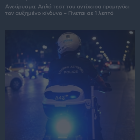
Ανεύρυσμα: Απλό τεστ του αντίχειρα προμηνύει
τον αυξημένο κίνδυνο – Γίνεται σε 1 λεπτό