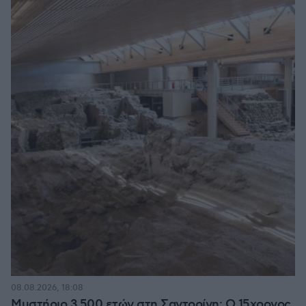
08.08.2026, 18:08
Μυστήριο 3.500 ετών στη Σαντορίνη: Ο 15χρονος