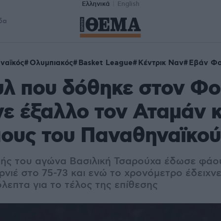
Ελληνικά
English
δα
ναϊκός
Ολυμπιακός
Basket League
Κέντρικ Ναν
Εβάν Φο
λ που δόθηκε στον Φο
νε έξαλλο τον Αταμάν κ
υς του Παναθηναϊκού,
τής του αγώνα Βασιλική Τσαρούχα έδωσε φάο
ιέ στο 75-73 και ενώ το χρονόμετρο έδειχνε 
όλεπτα για το τέλος της επίθεσης