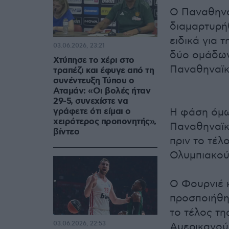
Ο Παναθηναϊ
διαμαρτυρήθ
ειδικά για 
03.06.2026, 23:21
δύο ομάδων,
Χτύπησε το χέρι στο
Παναθηναϊκ
τραπέζι και έφυγε από τη
συνέντευξη Τύπου ο
Αταμάν: «Οι βολές ήταν
29-5, συνεχίστε να
γράφετε ότι είμαι ο
Η φάση όμω
χειρότερος προπονητής»,
Παναθηναϊκ
βίντεο
πριν το τέλ
Ολυμπιακού
Ο Φουρνιέ 
προσποιήθη
το τέλος τη
03.06.2026, 22:53
Αμερικανού 