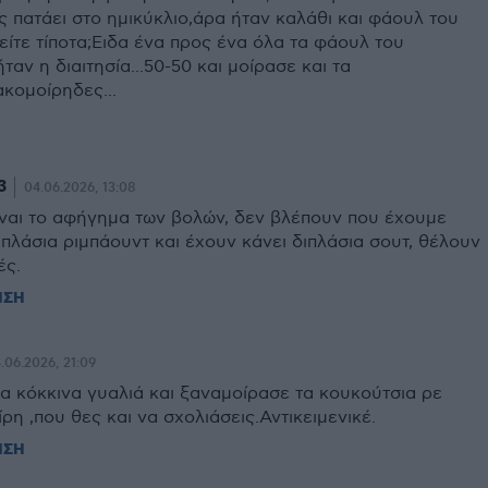
 πατάει στο ημικύκλιο,άρα ήταν καλάθι και φάουλ του
ίτε τίποτα;Eιδα ένα προς ένα όλα τα φάουλ του
ταν η διαιτησία...50-50 και μοίρασε και τα
ακομοίρηδες...
3
04.06.2026, 13:08
ναι το αφήγημα των βολών, δεν βλέπουν που έχουμε
ιπλάσια ριμπάουντ και έχουν κάνει διπλάσια σουτ, θέλουν
ές.
ΗΣΗ
.06.2026, 21:09
α κόκκινα γυαλιά και ξαναμοίρασε τα κουκούτσια ρε
ρη ,που θες και να σχολιάσεις.Αντικειμενικέ.
ΗΣΗ