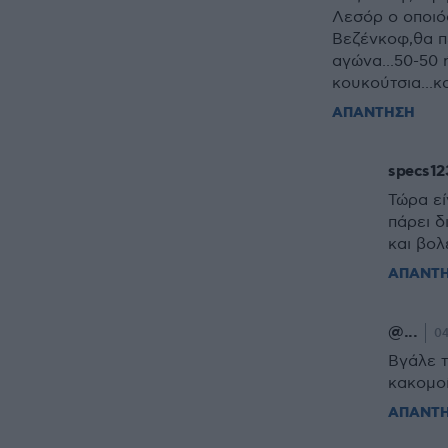
Λεσόρ ο οποιός
Βεζένκοφ,θα πε
αγώνα...50-50 ή
κουκούτσια...κ
ΑΠΑΝΤΗΣΗ
specs12
Τώρα εί
πάρει δ
και βολ
ΑΠΑΝΤ
@...
04
Βγάλε τ
κακομοί
ΑΠΑΝΤ