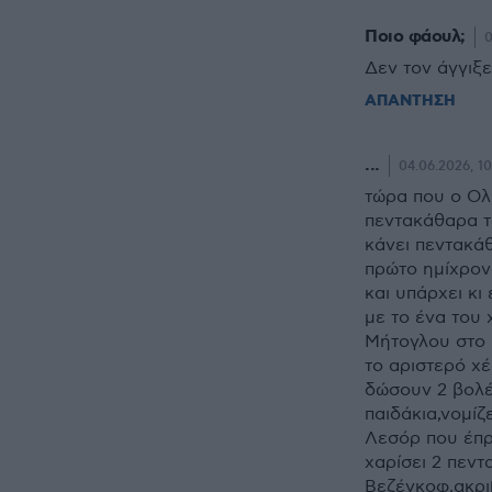
Ποιο φάουλ;
0
Δεν τον άγγιξε
ΑΠΑΝΤΗΣΗ
...
04.06.2026, 10
τώρα που ο Ολ
πεντακάθαρα τ
κάνει πεντακάθ
πρώτο ημίχρονο
και υπάρχει κι
με το ένα του 
Μήτογλου στο 
το αριστερό χέρ
δώσουν 2 βολέ
παιδάκια,νομίζ
Λεσόρ που έπρ
χαρίσει 2 πεντ
Βεζένκοφ,ακρι