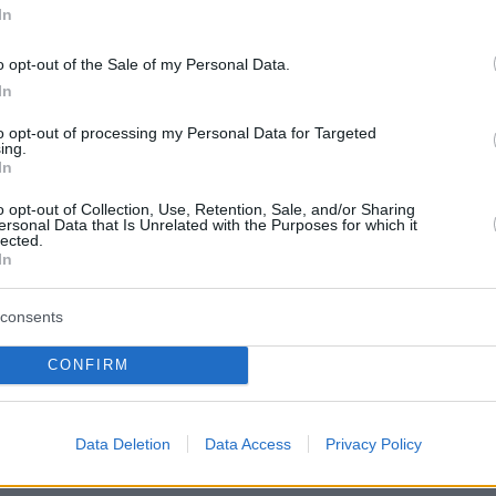
In
o opt-out of the Sale of my Personal Data.
In
protothema.gr στο Google News
το
και μάθετε πρώτοι
εις
to opt-out of processing my Personal Data for Targeted
ing.
In
Ειδήσεις
 τελευταίες
από την Ελλάδα και τον Κόσμο, τη
Protothema.gr
μβαίνουν, στο
o opt-out of Collection, Use, Retention, Sale, and/or Sharing
ersonal Data that Is Unrelated with the Purposes for which it
lected.
In
ΙΑ
ΠΡΟΣΘΗΚΗ ΣΧΟΛΙΟΥ
(25)
consents
CONFIRM
ναϊκός....
04.06.2026, 13:39
 ποιότητα σε ψηλούς αλλά και 29-5;
Data Deletion
Data Access
Privacy Policy