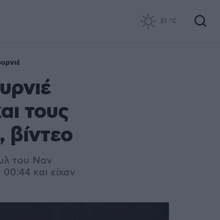
31
°C
υρνιέ
υρνιέ
αι τους
 βίντεο
υλ του Ναν
00:44 και είχαν