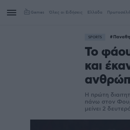
Games
Όλες οι Ειδήσεις
Ελλάδα
Πρωτοσέλι
Παναθη
SPORTS
Το φάου
και έκα
ανθρώπο
Η πρώτη διαιτη
πάνω στον Φουρν
μείνει 2 δευτερ