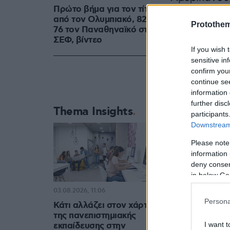
Πρώτο βήμα για τον τίτλο
πάγκο του 
από τον Ολυμπιακό, 82-
Protothe
76 τον Παναθηναϊκό στο
ΣΕΦ, βίντεο
If you wish 
sensitive in
confirm you
continue se
information 
further disc
Thema Insights
participants
Downstream 
Please note
information 
deny consent
in below Go
03.08.2026, 11:06
Persona
Δείτε αυτή τη
Κάτι αλλάζει στον χάρτη
της πανεπιστημιακής
I want t
εκπαίδευσης στην