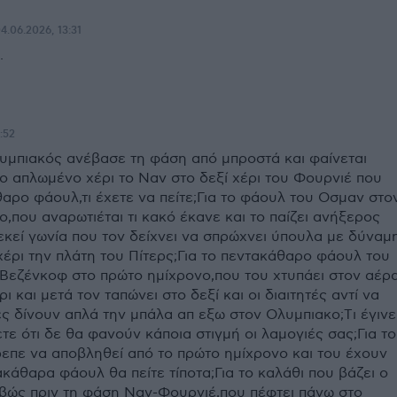
4.06.2026, 13:31
.
:52
υμπιακός ανέβασε τη φάση από μπροστά και φαίνεται
ο απλωμένο χέρι το Ναν στο δεξί χέρι του Φουρνιέ που
αρο φάουλ,τι έχετε να πείτε;Για το φάουλ του Οσμαν στο
,που αναρωτιέται τι κακό έκανε και το παίζει ανήξερος
 εκεί γωνία που τον δείχνει να σπρώχνει ύπουλα με δύναμ
χέρι την πλάτη του Πίτερς;Για το πεντακάθαρο φάουλ του
Βεζένκοφ στο πρώτο ημίχρονο,που του χτυπάει στον αέρ
ι και μετά τον ταπώνει στο δεξί και οι διαιτητές αντί να
ς δίνουν απλά την μπάλα απ εξω στον Ολυμπιακο;Tι έγινε
ετε ότι δε θα φανούν κάποια στιγμή οι λαμογιές σας;Για το
επε να αποβληθεί από το πρώτο ημίχρονο και του έχουν
ακάθαρα φάουλ θα πείτε τίποτα;Για το καλάθι που βάζει ο
βώς πριν τη φάση Ναν-Φουρνιέ,που πέφτει πάνω στο