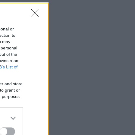
sonal or
ection to
ou may
 personal
out of the
 downstream
B’s List of
er and store
to grant or
ed purposes