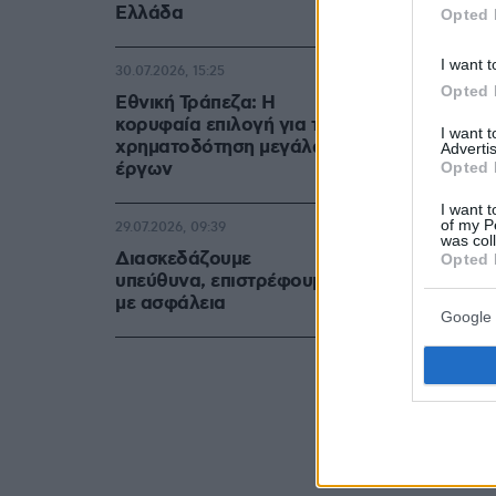
Ελλάδα
Opted 
I want t
30.07.2026, 15:25
Opted 
Εθνική Τράπεζα: Η
Ακολουθήστε 
κορυφαία επιλογή για τη
όλες τις ειδήσ
I want 
χρηματοδότηση μεγάλων
Advertis
έργων
Opted 
Δείτε όλες τις
στιγμή που συ
I want t
of my P
29.07.2026, 09:39
was col
Διασκεδάζουμε
Opted 
ΣΧΟΛ
υπεύθυνα, επιστρέφουμε
με ασφάλεια
Google 
Είπαμε ο Παναθη
Δεν έχει καμία
ΑΠΑΝΤΗΣΗ