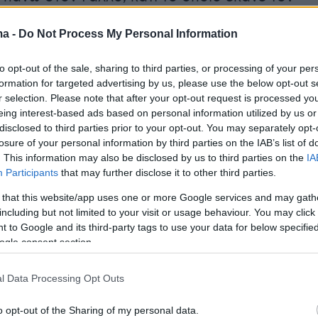
Παναθηναϊκού να γίνει έξαλλος.
ma -
Do Not Process My Personal Information
to opt-out of the sale, sharing to third parties, or processing of your per
formation for targeted advertising by us, please use the below opt-out s
r selection. Please note that after your opt-out request is processed y
eing interest-based ads based on personal information utilized by us or
disclosed to third parties prior to your opt-out. You may separately opt-
losure of your personal information by third parties on the IAB’s list of
. This information may also be disclosed by us to third parties on the
IA
Participants
that may further disclose it to other third parties.
 that this website/app uses one or more Google services and may gath
including but not limited to your visit or usage behaviour. You may click 
 to Google and its third-party tags to use your data for below specifi
ogle consent section.
l Data Processing Opt Outs
 δημοσίευση στο Instagram.
Η δημοσίευση κοινοποιήθηκε από το χρήστη Basketballmaniacs (@basketballmaniacs_)
o opt-out of the Sharing of my personal data.