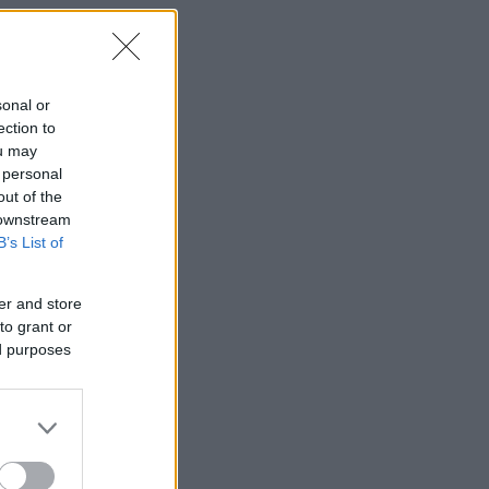
sonal or
ection to
ou may
 personal
out of the
 downstream
B’s List of
er and store
to grant or
ed purposes