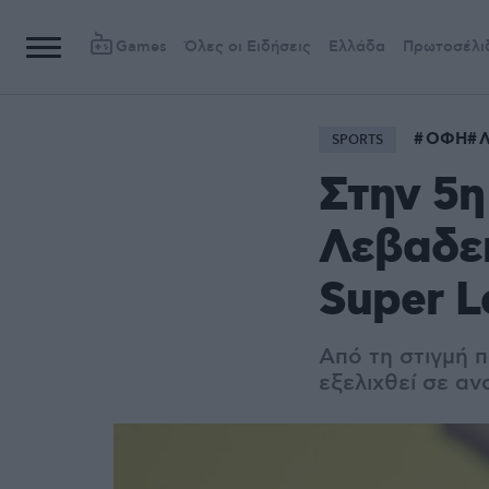
Games
Όλες οι Ειδήσεις
Ελλάδα
Πρωτοσέλι
ΟΦΗ
Λ
SPORTS
Στην 5η
Λεβαδει
Super L
Από τη στιγμή π
εξελιχθεί σε αν