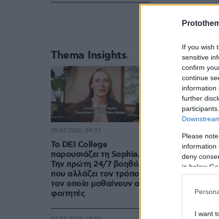
Protothe
If you wish 
Thema Insights
sensitive in
confirm you
continue se
information 
further disc
participants
Downstream 
30.07.2026, 09:33
Please note
Το DEI College
information 
παρουσιάζει τη Sophia.
deny consent
Την πρώτη 24/7 βοηθό AI
in below Go
που αλλάζει τον τρόπο με
τον οποίο μαθαίνουν οι
Persona
φοιτητές
I want t