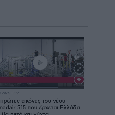
Loaded
:
71.28%
8.2026, 10:22
 πρώτες εικόνες του νέου
nadair 515 που έρχεται Ελλάδα
ι θα πετά και νύχτα