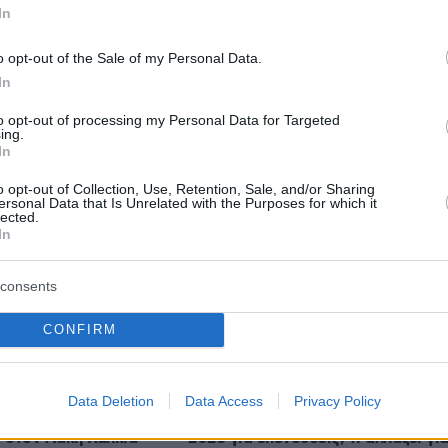
In
o opt-out of the Sale of my Personal Data.
protothema.gr στο Google News
το
και μάθετε πρώτοι
In
εις
to opt-out of processing my Personal Data for Targeted
Ειδήσεις
 τελευταίες
από την Ελλάδα και τον Κόσμο, τη
ing.
In
Protothema.gr
μβαίνουν, στο
o opt-out of Collection, Use, Retention, Sale, and/or Sharing
ersonal Data that Is Unrelated with the Purposes for which it
lected.
In
Ειδήσεις
Δημοφιλή
Σχολιασμέν
ΗΣΕΩΝ
consents
Εξαντλημένος γύπας
ιασταύρωση του
απεγκλωβίστηκε από το Φαράγγι
CONFIRM
λη γεννήτρια έπεσε
της Σαρακίνας – Δείτε βίντεο
δείτε φωτογραφίες
πριν 30 λεπτά
Τι σημαίνει ρήτρα διαφυγής για την
Data Deletion
Data Access
Privacy Policy
 μοιρολόγια το
ενέργεια: «Ανάσα» 1 δισ. έως το
ο στον Λάκη Χαλκιά
2028 για επενδύσεις, τι αλλάζει γι