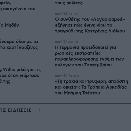
φείο,
τους πολίτες
η οικογένειά του
πριν 32 λεπτά
Ο συνθέτης του «Λογαριασμού»
ίο Μηδέν
εξήγησε πώς έγινε viral το
τραγούδι της Κατερίνας Λιόλιου
άνουμε όλοι με τα
πριν 37 λεπτά
 το χαρτί κουζίνας
Η Γερμανία προειδοποιεί για
ρωσικές εκστρατείες
παραπληροφόρησης ενόψει των
εκλογών του Σεπτεμβρίου
Willis μιλά για τις
ωσε όταν γιόρτασε
πριν 40 λεπτά
ά της
«Γη τραχιά και τρυφερή, απρόσιτη
και οικεία»: Τα Τρόπαια Αρκαδίας
του Μπάμπη Τσέρτου
ΤΙΣ ΕΙΔΗΣΕΙΣ