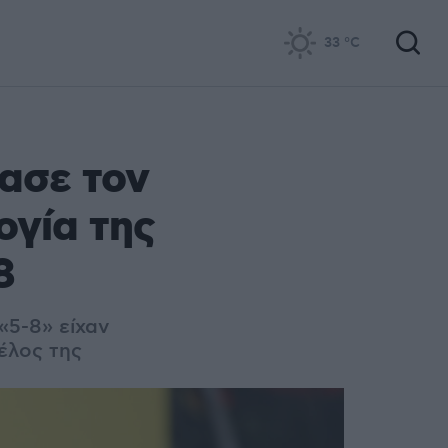
33
°C
ασε τον
ογία της
8
«5-8» είχαν
έλος της