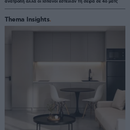
ανατροπή αλλά οι Ισπανοί έστειλαν τη σειρά σε 4ο ματς
Thema Insights