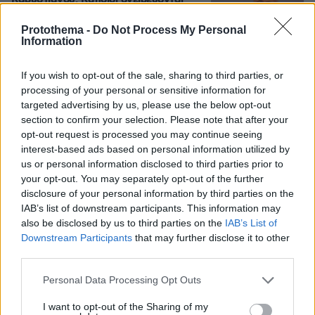
Καρυστιανού: Kάποιοι ονειρεύονται
βουλευτικά έδρανα και συνωμοσίες, η
δημοκρατία θα τους χαλάσει το όνειρο
Protothema -
Do Not Process My Personal
Information
27
06.08.2026, 07:01
If you wish to opt-out of the sale, sharing to third parties, or
processing of your personal or sensitive information for
targeted advertising by us, please use the below opt-out
Βίντεο: Ο Ήλιος όπως δεν τον έχουμε
section to confirm your selection. Please note that after your
ξαναδεί, οι πιο λεπτομερείς εικόνες
που έχουν καταγραφεί ποτέ
opt-out request is processed you may continue seeing
interest-based ads based on personal information utilized by
06.08.2026, 07:14
us or personal information disclosed to third parties prior to
your opt-out. You may separately opt-out of the further
disclosure of your personal information by third parties on the
Loaded
:
100.00%
IAB’s list of downstream participants. This information may
also be disclosed by us to third parties on the
IAB’s List of
Δείτε βίντεο: Υποψήφιος
Downstream Participants
that may further disclose it to other
Δημοκρατικός σε παραλία της Χαβάης
third parties.
προκαλεί βρίζοντας γυναίκες, πέφτει
ξερός από γροθιά
Please note that this website/app uses one or more Google
Personal Data Processing Opt Outs
services and may gather and store information including but
64
05.08.2026, 21:28
not limited to your visit or usage behaviour. You may click to
I want to opt-out of the Sharing of my
Loaded
: