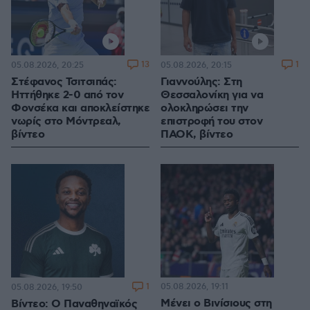
13
1
05.08.2026, 20:25
05.08.2026, 20:15
Στέφανος Τσιτσιπάς:
Γιαννούλης: Στη
Ηττήθηκε 2-0 από τον
Θεσσαλονίκη για να
Φονσέκα και αποκλείστηκε
ολοκληρώσει την
νωρίς στο Μόντρεαλ,
επιστροφή του στον
βίντεο
ΠΑΟΚ, βίντεο
1
05.08.2026, 19:11
05.08.2026, 19:50
Μένει ο Βινίσιους στη
Βίντεο: Ο Παναθηναϊκός