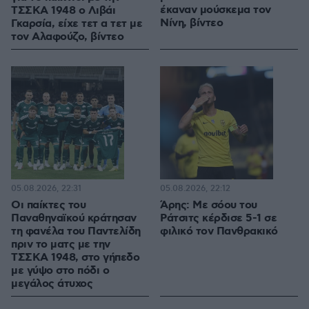
έκαναν μούσκεμα τον
ΤΣΣΚΑ 1948 ο Λιβάι
Νίνη, βίντεο
Γκαρσία, είχε τετ α τετ με
τον Αλαφούζο, βίντεο
05.08.2026, 22:31
05.08.2026, 22:12
Οι παίκτες του
Άρης: Με σόου του
Παναθηναϊκού κράτησαν
Ράτσιτς κέρδισε 5-1 σε
τη φανέλα του Παντελίδη
φιλικό τον Πανθρακικό
πριν το ματς με την
ΤΣΣΚΑ 1948, στο γήπεδο
με γύψο στο πόδι ο
μεγάλος άτυχος