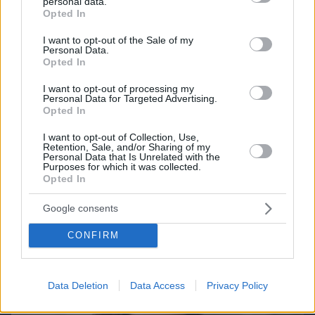
personal data.
grant or deny consent to Google and its third-party tags to
100.00%
Opted In
use your data for below specified purposes in below Google
consent section.
I want to opt-out of the Sale of my
Games
Personal Data.
Opted In
I want to opt-out of processing my
Personal Data for Targeted Advertising.
Opted In
I want to opt-out of Collection, Use,
Retention, Sale, and/or Sharing of my
Personal Data that Is Unrelated with the
Purposes for which it was collected.
Northern Heights
Candy Bub
Cut The Rope
Opted In
Google consents
ΔΕΙΤΕ ΟΛΑ ΤΑ GAMES
CONFIRM
Best of Network
Data Deletion
Data Access
Privacy Policy