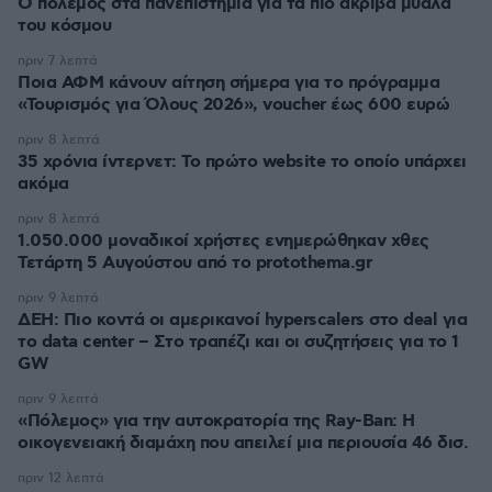
Ο πόλεμος στα πανεπιστήμια για τα πιο ακριβά μυαλά
του κόσμου
πριν 7 λεπτά
Ποια ΑΦΜ κάνουν αίτηση σήμερα για το πρόγραμμα
«Τουρισμός για Όλους 2026», voucher έως 600 ευρώ
πριν 8 λεπτά
35 χρόνια ίντερνετ: Το πρώτο website το οποίο υπάρχει
ακόμα
πριν 8 λεπτά
1.050.000 μοναδικοί χρήστες ενημερώθηκαν χθες
Τετάρτη 5 Αυγούστου από το protothema.gr
πριν 9 λεπτά
ΔΕΗ: Πιο κοντά οι αμερικανοί hyperscalers στο deal για
το data center – Στο τραπέζι και οι συζητήσεις για το 1
GW
πριν 9 λεπτά
«Πόλεμος» για την αυτοκρατορία της Ray-Ban: Η
οικογενειακή διαμάχη που απειλεί μια περιουσία 46 δισ.
πριν 12 λεπτά