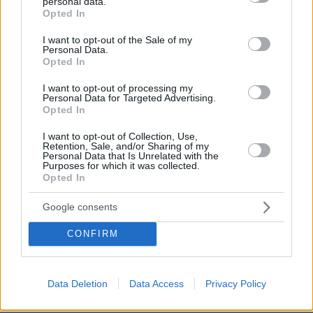
personal data.
grant or deny consent to Google and its third-party tags to
Opted In
use your data for below specified purposes in below Google
consent section.
I want to opt-out of the Sale of my
Personal Data.
Opted In
I want to opt-out of processing my
Personal Data for Targeted Advertising.
Opted In
I want to opt-out of Collection, Use,
Retention, Sale, and/or Sharing of my
Personal Data that Is Unrelated with the
Purposes for which it was collected.
Opted In
Google consents
CONFIRM
10.08.2026, 14:19
Κόμμα Καρυστιανού: Γιατί χάνεται μέσα σε δύο
Data Deletion
Data Access
Privacy Policy
μήνες η «Ελπίδα» της προέδρου Μαρίας