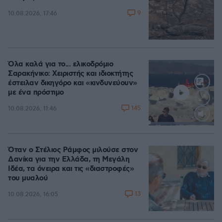
9
10.08.2026, 17:46
Όλα καλά για το... ελικοδρόμιο
Σαρακήνικο: Χειριστής και ιδιοκτήτης
έστειλαν δικηγόρο και «κινδυνεύουν»
με ένα πρόστιμο
145
10.08.2026, 11:46
Loaded
:
100.00%
Όταν ο Στέλιος Ράμφος μιλούσε στον
Δανίκα για την Ελλάδα, τη Μεγάλη
Ιδέα, τα όνειρα και τις «διαστροφές»
του μυαλού
13
10.08.2026, 16:05