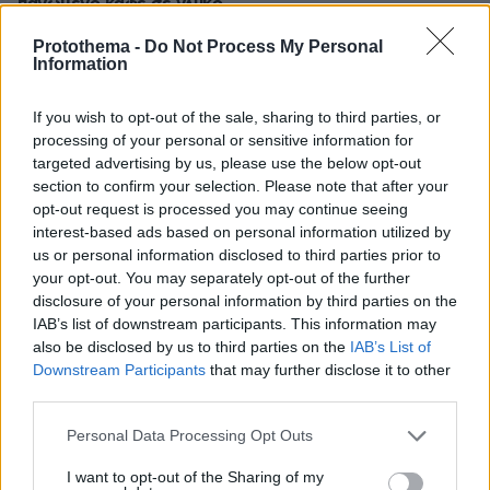
παγωμένο καφέ σε γλυκό
πριν 25 λεπτά
Protothema -
Do Not Process My Personal
Τα λάθη που συχνά κάνουμε όταν έχουμε στο σπίτι
Information
πολλές γάτες
If you wish to opt-out of the sale, sharing to third parties, or
πριν 25 λεπτά
Αισθάνονται όλα τα ζώα πόνο; Ερευνητές απαντούν
processing of your personal or sensitive information for
targeted advertising by us, please use the below opt-out
πριν 26 λεπτά
section to confirm your selection. Please note that after your
Δύο συλλήψεις για διακίνηση ναρκωτικών στην
opt-out request is processed you may continue seeing
Κέρκυρα, κατασχέθηκαν ναρκωτικά και μετρητά
interest-based ads based on personal information utilized by
us or personal information disclosed to third parties prior to
your opt-out. You may separately opt-out of the further
ΔΕΙΤΕ ΟΛΕΣ ΤΙΣ ΕΙΔΗΣΕΙΣ
disclosure of your personal information by third parties on the
IAB’s list of downstream participants. This information may
also be disclosed by us to third parties on the
IAB’s List of
Downstream Participants
that may further disclose it to other
ΤΑ ΠΙΟ ΔΗΜΟΦΙΛΗ
third parties.
Please note that this website/app uses one or more Google
Personal Data Processing Opt Outs
services and may gather and store information including but
not limited to your visit or usage behaviour. You may click to
I want to opt-out of the Sharing of my