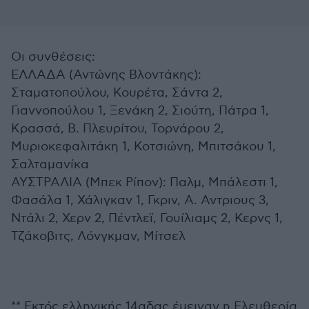
Οι συνθέσεις:
ΕΛΛΑΔΑ (Αντώνης Βλοντάκης):
Σταματοπούλου, Κουρέτα, Σάντα 2,
Γιαννοπούλου 1, Ξενάκη 2, Σιούτη, Πάτρα 1,
Κρασσά, Β. Πλευρίτου, Τορνάρου 2,
Μυριοκεφαλιτάκη 1, Κοτσιώνη, Μπιτσάκου 1,
Σαλταμανίκα
ΑΥΣΤΡΑΛΙΑ (Μπεκ Ρίπον): Παλμ, Μπάλεστι 1,
Φασάλα 1, Χάλιγκαν 1, Γκριν, Α. Αντριους 3,
Ντάλι 2, Χερν 2, Πέντλεϊ, Γουίλιαμς 2, Κερνς 1,
Τζάκοβιτς, Λόνγκμαν, Μίτσελ
** Εκτός ελληνικής 14αδας έμειναν η Ελευθερία