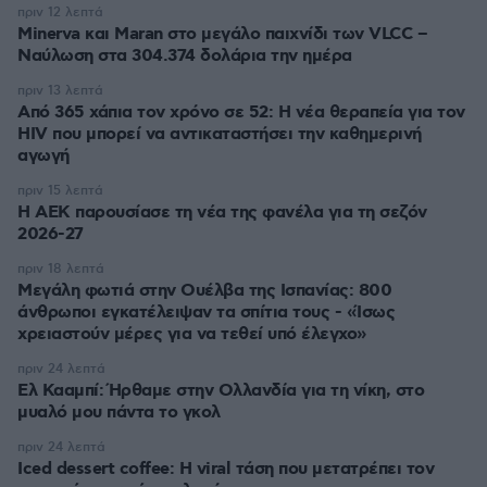
πριν 12 λεπτά
Minerva και Maran στο μεγάλο παιχνίδι των VLCC –
Ναύλωση στα 304.374 δολάρια την ημέρα
πριν 13 λεπτά
Από 365 χάπια τον χρόνο σε 52: Η νέα θεραπεία για τον
HIV που μπορεί να αντικαταστήσει την καθημερινή
αγωγή
πριν 15 λεπτά
Η ΑΕΚ παρουσίασε τη νέα της φανέλα για τη σεζόν
2026-27
πριν 18 λεπτά
Μεγάλη φωτιά στην Ουέλβα της Ισπανίας: 800
άνθρωποι εγκατέλειψαν τα σπίτια τους - «Ίσως
χρειαστούν μέρες για να τεθεί υπό έλεγχο»
πριν 24 λεπτά
Ελ Κααμπί: Ήρθαμε στην Ολλανδία για τη νίκη, στο
μυαλό μου πάντα το γκολ
πριν 24 λεπτά
Iced dessert coffee: Η viral τάση που μετατρέπει τον