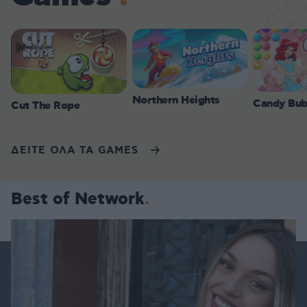
Northern Heights
Candy Bub
Cut The Rope
ΔΕΙΤΕ ΟΛΑ ΤΑ GAMES
Best of Network